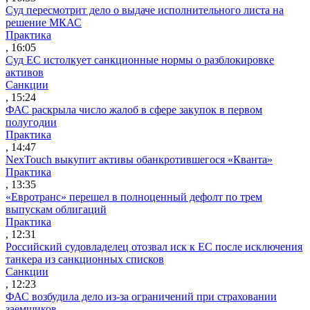
Суд пересмотрит дело о выдаче исполнительного листа на
решение МКАС
Практика
, 16:05
Суд ЕС истолкует санкционные нормы о разблокировке
активов
Санкции
, 15:24
ФАС раскрыла число жалоб в сфере закупок в первом
полугодии
Практика
, 14:47
NexTouch выкупит активы обанкротившегося «Кванта»
Практика
, 13:35
«Евротранс» перешел в полноценный дефолт по трем
выпускам облигаций
Практика
, 12:31
Российский судовладелец отозвал иск к ЕС после исключения
танкера из санкционных списков
Санкции
, 12:23
ФАС возбудила дело из-за ограничений при страховании
заемщиков