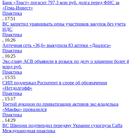
Банк «Траст» погасит 797,3 млн руб. долга перед ФНС за
«Гема-Инвест»
Практика
, 17:51
ВС запретил уравнивать цены участников закупок без учета
НДС
Практика
, 16:26
Аптечная сеть «36,6» выкупила 83 аптеки «Диалога»
Практика
, 16:25
Экс-главу АСВ объявили в розыск по делу о хищении более 4
млрд руб.
Практика
, 15:55
СИП поддержал Роспатент в споре об обозначении
«Нетдолгофф»
Практика
, 15:17
Третий аукцион по приватизации активов экс-владельца
«Макфы» провалился
Практика
, 14:29
ВС Швеции подтвердил передачу Украине сухогруза Caffa
Международная практика