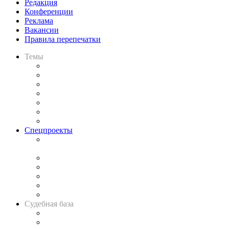
Редакция
Конференции
Реклама
Вакансии
Правила перепечатки
Темы
Практика
Законодательство
Процесс
Исследования
Рынок юридических услуг
Юридическое сообщество
Важнейшие правовые темы в прессе
Спецпроекты
Подкаст «В здравом уме
и твёрдой памяти»
Legal Design
Банкротная панорама
Советы для литигаторов
Сговоры на торгах
Авто
Судебная база
Картотека арбитражных дел
Решения арбитражных судов