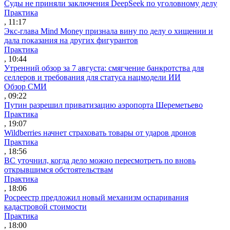
Суды не приняли заключения DeepSeek по уголовному делу
Практика
, 11:17
Экс-глава Mind Money признала вину по делу о хищении и
дала показания на других фигурантов
Практика
, 10:44
Утренний обзор за 7 августа: смягчение банкротства для
селлеров и требования для статуса нацмодели ИИ
Обзор СМИ
, 09:22
Путин разрешил приватизацию аэропорта Шереметьево
Практика
, 19:07
Wildberries начнет страховать товары от ударов дронов
Практика
, 18:56
ВС уточнил, когда дело можно пересмотреть по вновь
открывшимся обстоятельствам
Практика
, 18:06
Росреестр предложил новый механизм оспаривания
кадастровой стоимости
Практика
, 18:00