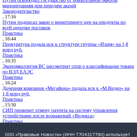
Путин освободил государство от обязательной оферты
миноритариям при передаче акций
Законодательство
, 17:16
Путин подписал закон о мониторинге цен на продукты по
всей цепочке поставок
Практика
, 16:44
Прокуратура подала иск к структуре группы «Илим» на 1,8
млрд руб.
Практика
, 16:35
Экономколлегия ВС рассмотрит спор о классификации товара
по ВЭД ЕАЭС
Практика
, 16:24
Дочерняя компания «Мегафона» подала иск к «М.Видео» на
1,8 млрд руб.
Практика
, 15:50
СИП проверит отмену патента на систему управления
устройствами после возражений «Яндекса»
Практика
, 15:17
Суды 10 стран рассматривают иски российской «дочки»
ООО «Правовые Новости» (ИНН 7704317790) использует