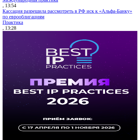
, 13:54
Кассация разрешила рассмотреть в РФ иск к «Альфа-Банку»
по еврооблигациям
Практика
, 13:28