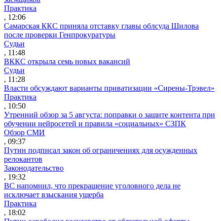
Практика
, 12:06
Самарская ККС приняла отставку главы облсуда Шилова
после проверки Генпрокуратуры
Судьи
, 11:48
ВККС открыла семь новых вакансий
Судьи
, 11:28
Власти обсуждают варианты приватизации «Сирены-Трэвел»
Практика
, 10:50
Утренний обзор за 5 августа: поправки о защите контента при
обучении нейросетей и правила «социальных» СЗПК
Обзор СМИ
, 09:37
Путин подписал закон об ограничениях для осужденных
релокантов
Законодательство
, 19:32
ВС напомнил, что прекращение уголовного дела не
исключает взыскания ущерба
Практика
, 18:02