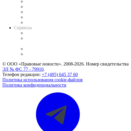
Календарь рассмотрения арбитражных дел
Досье судей
Информация о судах
RSS лента новостей
Вакансии для юристов
Сервисы
Справочно-правовая система
Casebook: мониторинг дел
и компаний
Caselook: поиск и анализ практики
CASE.ONE: управление юридической службой
© ООО «Правовые новости». 2008-2026.
Номер свидетельства
ЭЛ № ФС 77 - 79910
.
Телефон редакции:
+7 (495) 645 37 60
Политика использования cookie-файлов
Политика конфиденциальности