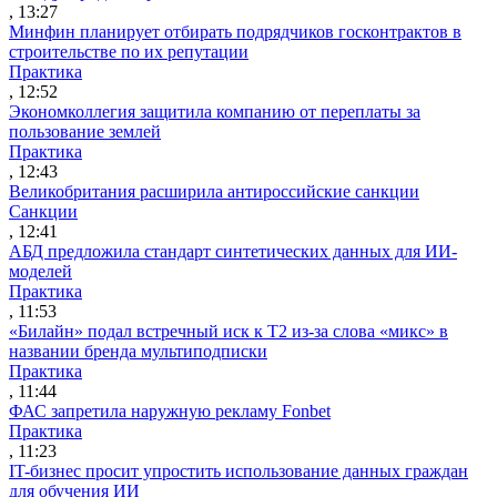
, 13:27
Минфин планирует отбирать подрядчиков госконтрактов в
строительстве по их репутации
Практика
, 12:52
Экономколлегия защитила компанию от переплаты за
пользование землей
Практика
, 12:43
Великобритания расширила антироссийские санкции
Санкции
, 12:41
АБД предложила стандарт синтетических данных для ИИ-
моделей
Практика
, 11:53
«Билайн» подал встречный иск к Т2 из-за слова «микс» в
названии бренда мультиподписки
Практика
, 11:44
ФАС запретила наружную рекламу Fonbet
Практика
, 11:23
IT-бизнес просит упростить использование данных граждан
для обучения ИИ