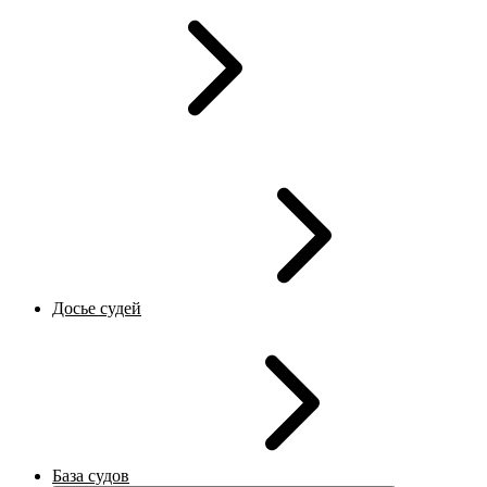
Досье судей
База судов