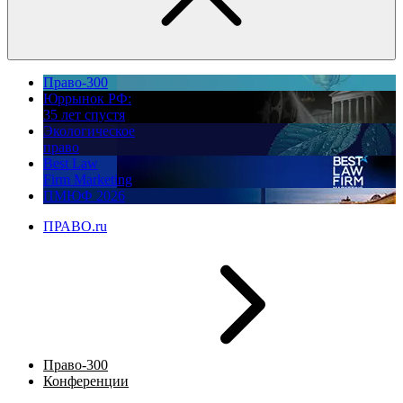
Право-300
Юррынок РФ:
35 лет спустя
Экологическое
право
Best Law
Firm Marketing
ПМЮФ 2026
ПРАВО.ru
Право-300
Конференции