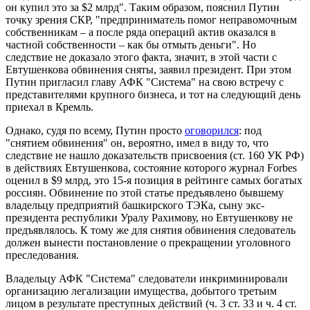
он купил это за $2 млрд". Таким образом, пояснил Путин
точку зрения СКР, "предприниматель помог неправомочным
собственникам – а после ряда операций актив оказался в
частной собственности – как бы отмыть деньги". Но
следствие не доказало этого факта, значит, в этой части с
Евтушенкова обвинения сняты, заявил президент. При этом
Путин пригласил главу АФК "Система" на свою встречу с
представителями крупного бизнеса, и тот на следующий день
приехал в Кремль.
Однако, судя по всему, Путин просто
оговорился
: под
"снятием обвинения" он, вероятно, имел в виду то, что
следствие не нашло доказательств присвоения (ст. 160 УК РФ)
в действиях Евтушенкова, состояние которого журнал Forbes
оценил в $9 млрд, это 15-я позиция в рейтинге самых богатых
россиян. Обвинение по этой статье предъявлено бывшему
владельцу предприятий башкирского ТЭКа, сыну экс-
президента республики Уралу Рахимову, но Евтушенкову не
предъявлялось. К тому же для снятия обвинения следователь
должен вынести постановление о прекращении уголовного
преследования.
Владельцу АФК "Система" следователи инкриминировали
организацию легализации имущества, добытого третьим
лицом в результате преступных действий (ч. 3 ст. 33 и ч. 4 ст.