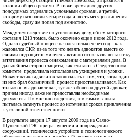
числе директор станции Николай Неволько, отправятся в
колонии общего режима. В то же время двое других
подсудимых отделались условными сроками, а третий,
которому назначили четыре года и шесть месяцев лишения
свободы, сразу же попал под амнистию.
Между тем следствие по уголовному делу, объем которого
составил 1213 томов, было окончено еще в июне 2012 года.
Однако судебный процесс начался только через год – как
жаловался СКР, из-за того что девять адвокатов вместе со
своими подзащитными очень активно использовали тактику
затягивания процесса ознакомления с материалами дела. В
дальнейшем сторона защиты, как считают в Следственном
комитете, продолжала использовать ухищрения и уловки.
Новая тактика адвокатов заключалась в том, что, когда один
из них брал больничный, процесс приостанавливался. Как
только он выздоравливал, тут же заболевал другой адвокат,
причем иногда даже не предоставляя необходимые
документы. По мнению следствия, тем самым защита
пыталась затянуть процесс до истечения сроков привлечения
к уголовной ответственности.
В результате аварии 17 августа 2009 года на Саяно-
Шушенской ГЭС при разрушении и повреждении
сооружений, технических устройств и технологического
оборудования станции погибли 75 человек из числа