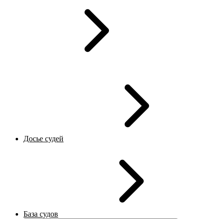
Досье судей
База судов