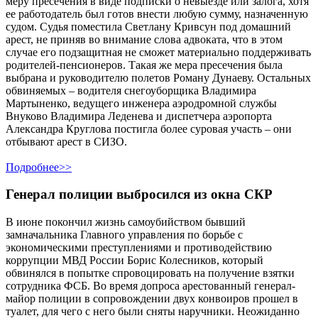
меру пресечения в виде подписки о невыезде или залога, хотя
ее работодатель был готов внести любую сумму, назначенную
судом. Судья поместила Светлану Кривсун под домашний
арест, не приняв во внимание слова адвоката, что в этом
случае его подзащитная не сможет материально поддерживать
родителей-пенсионеров. Такая же мера пресечения была
выбрана и руководителю полетов Роману Дунаеву. Остальных
обвиняемых – водителя снегоуборщика Владимира
Мартыненко, ведущего инженера аэродромной службы
Внуково Владимира Леденева и диспетчера аэропорта
Александра Круглова постигла более суровая участь – они
отбывают арест в СИЗО.
Подробнее>>
Генерал полиции выбросился из окна СКР
В июне покончил жизнь самоубийством бывший
замначальника Главного управления по борьбе с
экономическими преступлениями и противодействию
коррупции МВД России Борис Колесников, который
обвинялся в попытке спровоцировать на получение взятки
сотрудника ФСБ. Во время допроса арестованный генерал-
майор полиции в сопровождении двух конвоиров прошел в
туалет, для чего с него были сняты наручники. Неожиданно