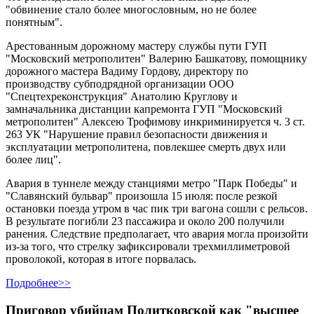
"обвинение стало более многословным, но не более
понятным".
Арестованным дорожному мастеру службы пути ГУП
"Московский метрополитен" Валерию Башкатову, помощнику
дорожного мастера Вадиму Гордову, директору по
производству субподрядной организации ООО
"Спецтехреконструкция" Анатолию Круглову и
замначальника дистанции капремонта ГУП "Московский
метрополитен" Алексею Трофимову инкриминируется ч. 3 ст.
263 УК "Нарушение правил безопасности движения и
эксплуатации метрополитена, повлекшее смерть двух или
более лиц".
Авария в туннеле между станциями метро "Парк Победы" и
"Славянский бульвар" произошла 15 июля: после резкой
остановки поезда утром в час пик три вагона сошли с рельсов.
В результате погибли 23 пассажира и около 200 получили
ранения. Следствие предполагает, что авария могла произойти
из-за того, что стрелку зафиксировали трехмиллиметровой
проволокой, которая в итоге порвалась.
Подробнее>>
Приговор убийцам Политковской как "высшее