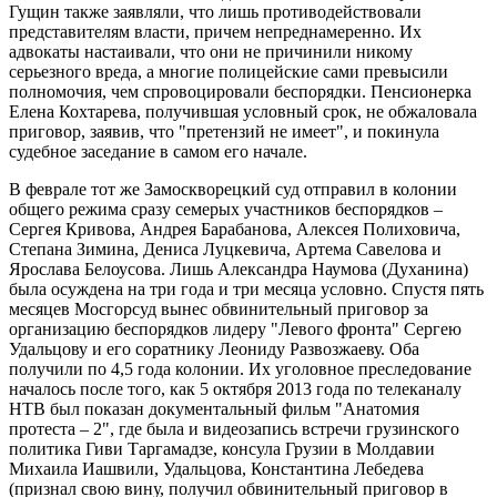
Гущин также заявляли, что лишь противодействовали
представителям власти, причем непреднамеренно. Их
адвокаты настаивали, что они не причинили никому
серьезного вреда, а многие полицейские сами превысили
полномочия, чем спровоцировали беспорядки. Пенсионерка
Елена Кохтарева, получившая условный срок,
не обжаловала
приговор, заявив, что "претензий не имеет", и покинула
судебное заседание в самом его начале.
В феврале тот же Замоскворецкий суд отправил в колонии
общего режима сразу семерых участников беспорядков –
Сергея Кривова, Андрея Барабанова, Алексея Полиховича,
Степана Зимина, Дениса Луцкевича, Артема Савелова и
Ярослава Белоусова. Лишь Александра Наумова (Духанина)
была осуждена на три года и три месяца условно. Спустя пять
месяцев Мосгорсуд вынес обвинительный приговор за
организацию беспорядков лидеру "Левого фронта" Сергею
Удальцову и его соратнику Леониду Развозжаеву. Оба
получили по 4,5 года колонии. Их уголовное преследование
началось после того, как 5 октября 2013 года по телеканалу
НТВ был показан документальный фильм "Анатомия
протеста – 2", где была и видеозапись встречи грузинского
политика Гиви Таргамадзе, консула Грузии в Молдавии
Михаила Иашвили, Удальцова, Константина Лебедева
(признал свою вину, получил обвинительный приговор в