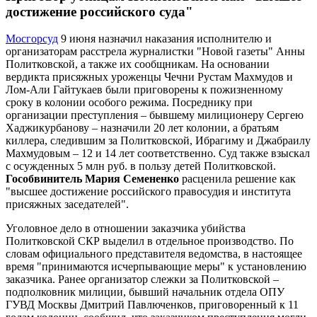
достижение российского суда"
Мосгорсуд
9 июня назначил наказания исполнителю и
организаторам расстрела журналистки "Новой газеты" Анны
Политковской, а также их сообщникам. На основании
вердикта присяжных уроженцы Чечни Рустам Махмудов и
Лом-Али Гайтукаев были приговорены к пожизненному
сроку в колонии особого режима. Посреднику при
организации преступления – бывшему милиционеру Сергею
Хаджикурбанову – назначили 20 лет колонии, а братьям
киллера, следившим за Политковской, Ибрагиму и Джабраилу
Махмудовым – 12 и 14 лет соответственно. Суд также взыскал
с осужденных 5 млн руб. в пользу детей Политковской.
Гособвинитель Мария Семененко
расценила решение как
"высшее достижение российского правосудия и института
присяжных заседателей".
Уголовное дело в отношении заказчика убийства
Политковской СКР выделил в отдельное производство. По
словам официального представителя ведомства, в настоящее
время "принимаются исчерпывающие меры" к установлению
заказчика. Ранее организатор слежки за Политковской –
подполковник милиции, бывший начальник отдела ОПУ
ГУВД Москвы Дмитрий Павлюченков, приговоренный к 11