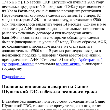
174 УК РФ). По версии СКР, Евтушенков купил в 2009 году
несколько предприятий башкирского ТЭКа у присвоившего
их Урала Рахимова, сына бывшего президента республики.
Первоначальная стоимость сделки составила $2,5 млрд, $2
млрд из которых АФК выплатила сразу, а оставшиеся $500
млн планировалось заплатить через 14 месяцев. Однако в мае
того же года АФК подписала дополнительные соглашения к
ранее заключенным договорам купли-продажи акций
БашТЭКа, в соответствии с которыми общая цена сделки
была зафиксирована на уровне $2 млрд. Таким образом, АФК,
по соглашению с продавцом актива, не стала платить
дополнительные $500 млн. В рамках расследования дела о
незаконной продаже "Башнефти" были арестованы акции,
принадлежащие АФК "Система". 31 октября
Арбитражный
суд города Москвы
постановил
вернуть акции
"Башнефти"
государству.
Подробнее>>
Половина виновных в аварии на Саяно-
Шушенской ГЭС избежала реального срока
В декабре был вынесен приговор семи руководителям Саяно-
Шушенской ГЭС, согласно которому четверо из них, в том