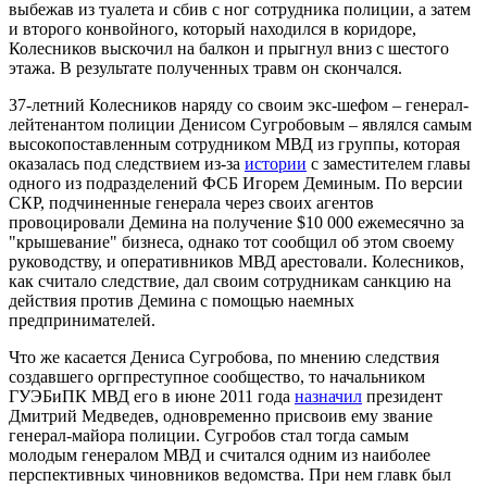
выбежав из туалета и сбив с ног сотрудника полиции, а затем
и второго конвойного, который находился в коридоре,
Колесников выскочил на балкон и прыгнул вниз с шестого
этажа. В результате полученных травм он скончался.
37-летний Колесников наряду со своим экс-шефом – генерал-
лейтенантом полиции Денисом Сугробовым – являлся самым
высокопоставленным сотрудником МВД из группы, которая
оказалась под следствием из-за
истории
с заместителем главы
одного из подразделений ФСБ Игорем Деминым. По версии
СКР, подчиненные генерала через своих агентов
провоцировали Демина на получение $10 000 ежемесячно за
"крышевание" бизнеса, однако тот сообщил об этом своему
руководству, и оперативников МВД арестовали. Колесников,
как считало следствие, дал своим сотрудникам санкцию на
действия против Демина с помощью наемных
предпринимателей.
Что же касается Дениса Сугробова, по мнению следствия
создавшего оргпреступное сообщество, то начальником
ГУЭБиПК МВД его в июне 2011 года
назначил
президент
Дмитрий Медведев, одновременно присвоив ему звание
генерал-майора полиции. Сугробов стал тогда самым
молодым генералом МВД и считался одним из наиболее
перспективных чиновников ведомства. При нем главк был