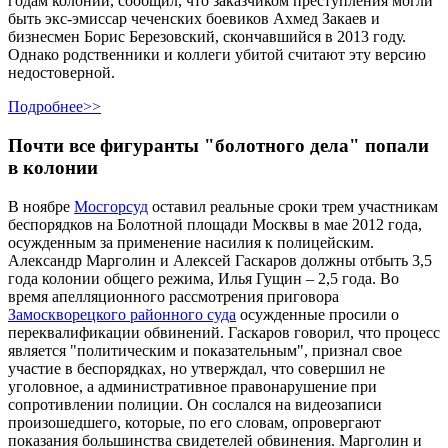
годам колонии, сообщил, что заказчиком преступления могли
быть экс-эмиссар чеченских боевиков Ахмед Закаев и
бизнесмен Борис Березовский, скончавшийся в 2013 году.
Однако родственники и коллеги убитой считают эту версию
недостоверной.
Подробнее>>
Почти все фигуранты "болотного дела" попали
в колонии
В ноябре
Мосгорсуд
оставил реальные сроки трем участникам
беспорядков на Болотной площади Москвы в мае 2012 года,
осужденным за применение насилия к полицейским.
Александр Марголин и Алексей Гаскаров должны отбыть 3,5
года колонии общего режима, Илья Гущин – 2,5 года. Во
время апелляционного рассмотрения приговора
Замоскворецкого районного суда
осужденные просили о
переквалификации обвинений. Гаскаров говорил, что процесс
является "политическим и показательным", признал свое
участие в беспорядках, но утверждал, что совершил не
уголовное, а административное правонарушение при
сопротивлении полиции. Он сослался на видеозаписи
произошедшего, которые, по его словам, опровергают
показания большинства свидетелей обвинения. Марголин и