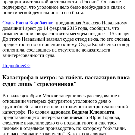
предпринимательской деятельности в России". Он также
подчеркнул, что уголовное дело было возбуждено в связи с
политической деятельностью его брата.
Судья Елена Коробченко
, продлившая Алексею Навальному
домашний арест до 14 февраля 2015 года, сообщила, что
оглашение приговора состоится месяцем позднее – 15 января.
До этого Навальный заявлял судье отвод из-за, по его словам,
предвзятости по отношению к нему. Судья Коробченко отвод
отклонила, сославшись на отсутствие доказательств
заинтересованности суда.
Подробнее>>
Катастрофа в метро: за гибель пассажиров пока
судят лишь "стрелочников"
В начале декабря в Москве завершилось расследование в
отношении четверых фигурантов уголовного дела о
крупнейшей за всю историю столичного метро техногенной
катастрофе. По словам
адвоката Вадима Клювганта
,
представляющего интересы обвиняемого Юрия Гордова,
следствие выделило дело его подзащитного и еще трех
человек в отдельное производство, по которому "объявили,
что расследование закончено". Как сказал адвокат,