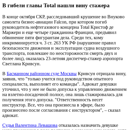
В гибели главы Total нашли вину стажера
В конце октября СКР, расследовавший крушение во Внуково
самолета бизнес-авиации Falcon, при котором погиб
руководитель нефтегазового концерна Total Кристоф де
Маржери и еще четыре гражданина Франции, предъявил
обвинение пяти фигурантам дела. Среди тех, кому
инкриминируется ч. 3 ст. 263 УК РФ (нарушение правил
безопасности движения и эксплуатации судна воздушного
транспорта, повлекшее по неосторожности смерть двух и
более лиц), оказалась 23-летняя диспетчер-стажер аэропорта
Светлана Кривсун.
В
Басманном районном суде Москвы
Кривсун отрицала вину,
заявив, что "только учится под руководством опытного
специалиста, выполняет его команды". Адвокат девушки
уточнил, что у нее не было допуска к управлению движением
на взлетно-посадочной полосе, она лишь стажировалась для
получения этого допуска. "Ответственность несет
инструктор. Все, что она произнесла в эфире, было
произнесено после согласования с инструктором", – сказал
адвокат.
Судья Валентина Левашова
отказалась назначить девушке