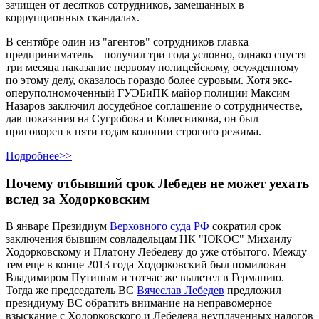
зачищен от десятков сотрудников, замешанных в
коррупционных скандалах.
В сентябре один из "агентов" сотрудников главка –
предприниматель – получил три года условно, однако спустя
три месяца наказание первому полицейскому, осужденному
по этому делу, оказалось гораздо более суровым. Хотя экс-
оперуполномоченный ГУЭБиПК майор полиции Максим
Назаров заключил досудебное соглашение о сотрудничестве,
дав показания на Сугробова и Колесникова, он был
приговорен к пяти годам колонии строгого режима.
Подробнее>>
Почему отбывший срок Лебедев не может уехать
вслед за Ходорковским
В январе Президиум
Верховного суда РФ
сократил срок
заключения бывшим совладельцам НК "ЮКОС" Михаилу
Ходорковскому и Платону Лебедеву до уже отбытого. Между
тем еще в конце 2013 года Ходорковский был помилован
Владимиром Путиным и тотчас же вылетел в Германию.
Тогда же председатель ВС
Вячеслав Лебедев
предложил
президиуму ВС обратить внимание на неправомерное
взыскание с Ходорковского и Лебедева неуплаченных налогов