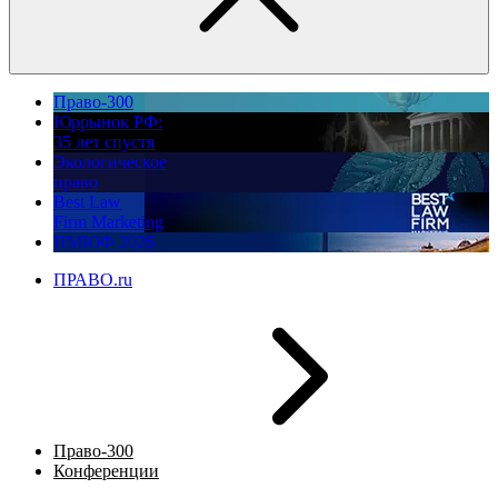
Право-300
Юррынок РФ:
35 лет спустя
Экологическое
право
Best Law
Firm Marketing
ПМЮФ 2026
ПРАВО.ru
Право-300
Конференции