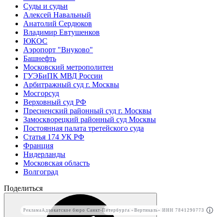
Суды и судьи
Алексей Навальный
Анатолий Сердюков
Владимир Евтушенков
ЮКОС
Аэропорт "Внуково"
Башнефть
Московский метрополитен
ГУЭБиПК МВД России
Арбитражный суд г. Москвы
Мосгорсуд
Верховный суд РФ
Пресненский районный суд г. Москвы
Замоскворецкий районный суд Москвы
Постоянная палата третейского суда
Статья 174 УК РФ
Франция
Нидерланды
Московская область
Волгоград
Поделиться
Реклама
Адвокатское бюро Санкт-Петербурга «Вертикаль» ИНН 7841290773
Реклама
АО"Право.ру" ИНН: 7708095468