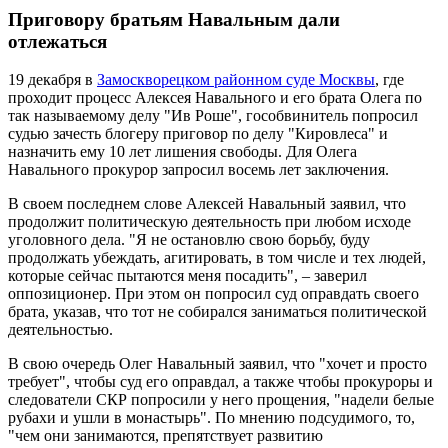
Приговору братьям Навальным дали
отлежаться
19 декабря в
Замоскворецком районном суде Москвы
, где
проходит процесс Алексея Навального и его брата Олега по
так называемому делу "Ив Роше", гособвинитель попросил
судью зачесть блогеру приговор по делу "Кировлеса" и
назначить ему 10 лет лишения свободы. Для Олега
Навального прокурор запросил восемь лет заключения.
В своем последнем слове Алексей Навальный заявил, что
продолжит политическую деятельность при любом исходе
уголовного дела. "Я не остановлю свою борьбу, буду
продолжать убеждать, агитировать, в том числе и тех людей,
которые сейчас пытаются меня посадить", – заверил
оппозиционер. При этом он попросил суд оправдать своего
брата, указав, что тот не собирался заниматься политической
деятельностью.
В свою очередь Олег Навальный заявил, что "хочет и просто
требует", чтобы суд его оправдал, а также чтобы прокуроры и
следователи СКР попросили у него прощения, "надели белые
рубахи и ушли в монастырь". По мнению подсудимого, то,
"чем они занимаются, препятствует развитию