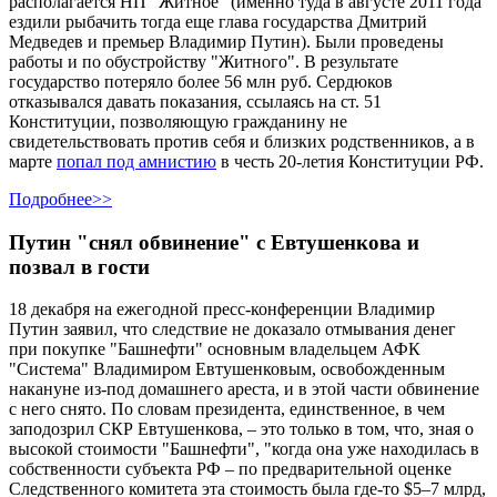
располагается НП "Житное" (именно туда в августе 2011 года
ездили рыбачить тогда еще глава государства Дмитрий
Медведев и премьер Владимир Путин). Были проведены
работы и по обустройству "Житного". В результате
государство потеряло более 56 млн руб. Сердюков
отказывался давать показания, ссылаясь на ст. 51
Конституции, позволяющую гражданину не
свидетельствовать против себя и близких родственников, а в
марте
попал под амнистию
в честь 20-летия Конституции РФ.
Подробнее>>
Путин "снял обвинение" с Евтушенкова и
позвал в гости
18 декабря на ежегодной пресс-конференции Владимир
Путин заявил, что следствие не доказало отмывания денег
при покупке "Башнефти" основным владельцем АФК
"Система" Владимиром Евтушенковым, освобожденным
накануне из-под домашнего ареста, и в этой части обвинение
с него снято. По словам президента, единственное, в чем
заподозрил СКР Евтушенкова, – это только в том, что, зная о
высокой стоимости "Башнефти", "когда она уже находилась в
собственности субъекта РФ – по предварительной оценке
Следственного комитета эта стоимость была где-то $5–7 млрд,