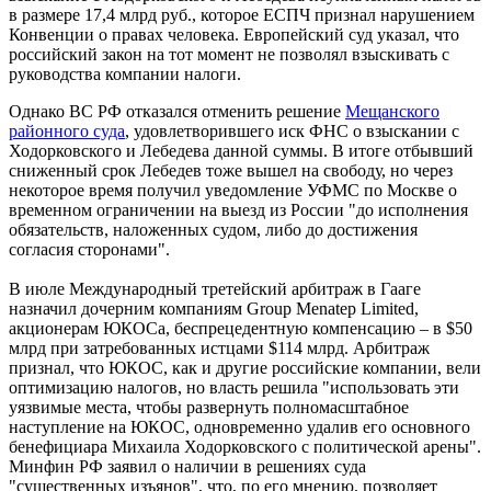
в размере 17,4 млрд руб., которое ЕСПЧ признал нарушением
Конвенции о правах человека. Европейский суд указал, что
российский закон на тот момент не позволял взыскивать с
руководства компании налоги.
Однако ВС РФ отказался отменить решение
Мещанского
районного суда
, удовлетворившего иск ФНС о взыскании с
Ходорковского и Лебедева данной суммы. В итоге отбывший
сниженный срок Лебедев тоже вышел на свободу, но через
некоторое время получил уведомление УФМС по Москве о
временном ограничении на выезд из России "до исполнения
обязательств, наложенных судом, либо до достижения
согласия сторонами".
В июле Международный третейский арбитраж в Гааге
назначил дочерним компаниям Group Menatep Limited,
акционерам ЮКОСа, беспрецедентную компенсацию – в $50
млрд при затребованных истцами $114 млрд. Арбитраж
признал, что ЮКОС, как и другие российские компании, вели
оптимизацию налогов, но власть решила "использовать эти
уязвимые места, чтобы развернуть полномасштабное
наступление на ЮКОС, одновременно удалив его основного
бенефициара Михаила Ходорковского с политической арены".
Минфин РФ заявил о наличии в решениях суда
"существенных изъянов", что, по его мнению, позволяет