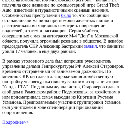
получила свое название по компьютерной игре Grand Theft
Auto, известной натуралистичными сценами насилия.
Особенностью преступлений
было
то, что сообщники
останавливали машины при помощи железных шипов и
расстреливали выходивших осмотреть повреждение
водителей, а затем и пассажиров. Серия убийств,
совершенных с мая на автотрассе М-4 "Дон" в Московской
области, получила огромный резонанс в обществе. В декабре
председатель СКР Александр Бастрыкин
заявил
, что бандиты
убили 17 человек, а еще двух ранили.
В рамках уголовного дела был допрошен руководитель
управления делами Генпрокуратуры РФ Алексей Староверов,
временно отстраненный от занимаемой должности. По
мнению СКР, он сдавал для проживания хозяйственную
постройку человеку, оказавшемуся одним из организаторов
"банды ГТА". По данным журналистов, Староверов сдавал
свой дом в Раменском районе Подмосковья, за хозяйством в
нем присматривала семья выходца из Киргизии Рустама
Усманова. Предполагаемый участник группировки Усманов
был уничтожен в ходе спецоперации при оказании
сопротивления.
Подробнее>>