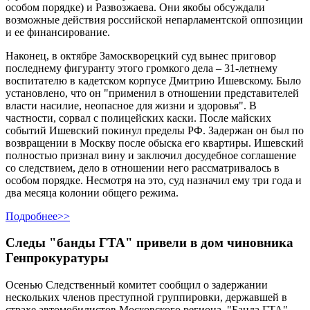
особом порядке) и Развозжаева. Они якобы обсуждали
возможные действия российской непарламентской оппозиции
и ее финансирование.
Наконец, в октябре Замоскворецкий суд вынес приговор
последнему фигуранту этого громкого дела – 31-летнему
воспитателю в кадетском корпусе Дмитрию Ишевскому. Было
установлено, что он "применил в отношении представителей
власти насилие, неопасное для жизни и здоровья". В
частности, сорвал с полицейских каски. После майских
событий Ишевский покинул пределы РФ. Задержан он был по
возвращении в Москву после обыска его квартиры. Ишевский
полностью признал вину и заключил досудебное соглашение
со следствием, дело в отношении него рассматривалось в
особом порядке. Несмотря на это, суд назначил ему три года и
два месяца колонии общего режима.
Подробнее>>
Следы "банды ГТА" привели в дом чиновника
Генпрокуратуры
Осенью Следственный комитет сообщил о задержании
нескольких членов преступной группировки, державшей в
страхе автомобилистов Московского региона. "Банда ГТА"