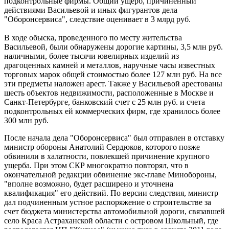
подконтрольные фирмы. Общий ущерб, причиненный
действиями Васильевой и иных фигурантов дела
"Оборонсервиса", следствие оценивает в 3 млрд руб.
В ходе обыска, проведенного по месту жительства
Васильевой, были обнаружены дорогие картины, 3,5 млн руб.
наличными, более тысячи ювелирных изделий из
драгоценных камней и металлов, наручные часы известных
торговых марок общей стоимостью более 127 млн руб. На все
эти предметы наложен арест. Также у Васильевой арестованы
шесть объектов недвижимости, расположенные в Москве и
Санкт-Петербурге, банковский счет с 25 млн руб. и счета
подконтрольных ей коммерческих фирм, где хранилось более
300 млн руб.
После начала дела "Оборонсервиса" был отправлен в отставку
министр обороны Анатолий Сердюков, которого позже
обвинили в халатности, повлекшей причинение крупного
ущерба. При этом СКР многократно повторял, что в
окончательной редакции обвинение экс-главе Минобороны,
"вполне возможно, будет расширено и уточнена
квалификация" его действий. По версии следствия, министр
дал подчиненным устное распоряжение о строительстве за
счет бюджета министерства автомобильной дороги, связавшей
село Краса Астраханской области с островом Школьный, где