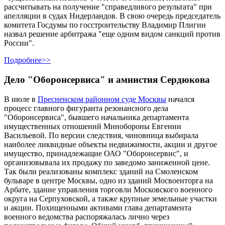
рассчитывать на получение "справедливого результата" при
апелляции в судах Нидерландов. В свою очередь председатель
комитета Госдумы по госстроительству Владимир Плигин
назвал решение арбитража "еще одним видом санкций против
России".
Подробнее>>
Дело "Оборонсервиса" и амнистия Сердюкова
В июле в
Пресненском районном суде Москвы
начался
процесс главного фигуранта резонансного дела
"Оборонсервиса", бывшего начальника департамента
имущественных отношений Минобороны Евгении
Васильевой. По версии следствия, чиновница выбирала
наиболее ликвидные объекты недвижимости, акции и другое
имущество, принадлежащие ОАО "Оборонсервис", и
организовывала их продажу по заведомо заниженной цене.
Так были реализованы комплекс зданий на Смоленском
бульваре в центре Москвы, одно из зданий Мосвоенторга на
Арбате, здание управления торговли Московского военного
округа на Серпуховской, а также крупные земельные участки
и акции. Похищенными активами глава департамента
военного ведомства распоряжалась лично через