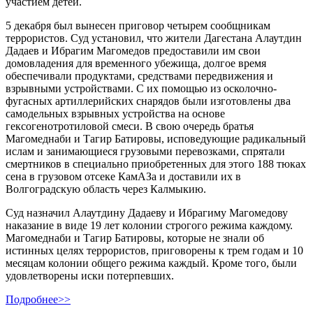
участием детей.
5 декабря был вынесен приговор четырем сообщникам
террористов. Суд установил, что жители Дагестана Алаутдин
Дадаев и Ибрагим Магомедов предоставили им свои
домовладения для временного убежища, долгое время
обеспечивали продуктами, средствами передвижения и
взрывными устройствами. С их помощью из осколочно-
фугасных артиллерийских снарядов были изготовлены два
самодельных взрывных устройства на основе
гексогенотротиловой смеси. В свою очередь братья
Магомеднаби и Тагир Батировы, исповедующие радикальный
ислам и занимающиеся грузовыми перевозками, спрятали
смертников в специально приобретенных для этого 188 тюках
сена в грузовом отсеке КамАЗа и доставили их в
Волгоградскую область через Калмыкию.
Суд назначил Алаутдину Дадаеву и Ибрагиму Магомедову
наказание в виде 19 лет колонии строгого режима каждому.
Магомеднаби и Тагир Батировы, которые не знали об
истинных целях террористов, приговорены к трем годам и 10
месяцам колонии общего режима каждый. Кроме того, были
удовлетворены иски потерпевших.
Подробнее>>