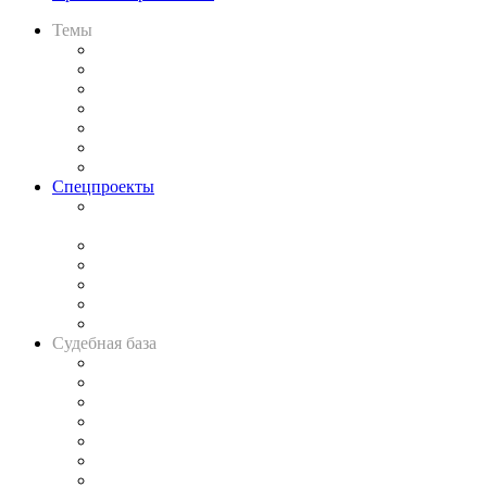
Темы
Практика
Законодательство
Процесс
Исследования
Рынок юридических услуг
Юридическое сообщество
Важнейшие правовые темы в прессе
Спецпроекты
Подкаст «В здравом уме
и твёрдой памяти»
Legal Design
Банкротная панорама
Советы для литигаторов
Сговоры на торгах
Авто
Судебная база
Картотека арбитражных дел
Решения арбитражных судов
Календарь рассмотрения арбитражных дел
Досье судей
Информация о судах
RSS лента новостей
Вакансии для юристов