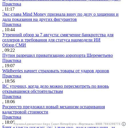
Практика
, 11:17
Экс-глава Mind Money признала вину по делу о хищении и
дала показания на других фигурантов
Практика
, 10:44
Утренний обзор за 7 августа: смягчение банкротства для
селлеров и требования для статуса нацмодели ИИ
Обзор СМИ
, 09:22
Путин разрешил приватизацию аэропорта Шереметьево
Практика
, 19:07
Wildberries начнет страховать товары от ударов дронов
Практика
, 18:56
ВС уточнил, когда дело можно пересмотреть по вновь
открывшимся обстоятельствам
Практика
, 18:06
Росреестр предложил новый механизм оспаривания
кадастровой стоимости
Практика
, 18:00
Реклама
Адвокатское бюро Санкт-Петербурга «Вертикаль» ИНН 7841290773
Реклама
ООО "Право.ру" ИНН: 7704835288
Банк «Траст» погасит 797,3 млн руб. долга перед ФНС за