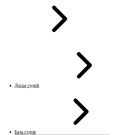
Досье судей
База судов