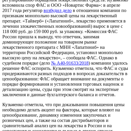
вспомнила спор ФАС и ООО «Новартис Фарма»: в апреле
2017 года регулятор
возбудил дело
в отношении компании по
признакам монопольно высокой цены на лекарственный
препарат. «Тайверб» («Лапатиниб», лекарство применяется в
лечении злокачественных новообразований) вырос в цене с
118 000 руб. до 159 000 руб. за упаковку. «Комиссия ФАС
России пришла к выводу, что ответчик, занимая
доминирующее положение на товарном рынке
лекарственного препарата с МНН «Лапатиниб» на
территории Российской Федерации, установил монопольно
высокую цену на лекарство», – сообщала ФАС. Однако в
судебном порядке (дело
№ А40-91633/2018
) компании удалось
решение ФАС оспорить. Кузьменко отметила, что ФАС и суды
придерживаются разных подходов в вопросах доказательств в
ценообразовании: ФАС обращает внимание на документы о
порядке формирования и установления торговых наценок и
детализацию цены, суды при этом смотрят на экспертные
заключения и данные бухгалтерского баланса и отчетов.
Кузьменко отметила, что при доказывании повышения цены
необходимо делать акцент на факторы, которые влияют на
ценообразование, динамику изменения закупочных и
розничных цен, а также на состав дистрибьюторов и
сравнительный анализ цен на лекарства в России и на
сопоставимых конкурентных рынках в других странах.