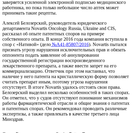
заверяется усиленной электронной подписью медицинского
работника, но пока только небольшое число аптек может
принимать такие рецепты.
Алексей Белозерский, руководитель юридического
департамента Novartis Oncology Russia, Ukraine and CIS,
рассказал об опыте патентных споров на примере
собственного опыта. В конце 2016 года компания вступила в
спор с «Нативой» (дело
№А41-85807/2016
). Novartis пытался
признать угрозу нарушения исключительных прав и обязать
оппонента подать заявление об аннулировании
государственной регистрации воспроизведенного
лекарственного препарата, а также ввести запрет на его
коммерциализацию. Ответчик при этом настаивал, что
наличие у него патента на кристаллическую форму позволяет
считать препарат иным, поэтому угроза нарушения
отсутствует. В итоге Novartis удалось отстоять свои права.
Белозерский выделил несколько особенностей в таких спорах.
Он отметил, что у судов отсутствуют понимание механизмов
работы фармацевтической отрасли и общие знания о патентах
и патентных спорах. Он рекомендовал проводить различные
экспертизы, а также привлекать в качестве третьего лица
Минздрав.