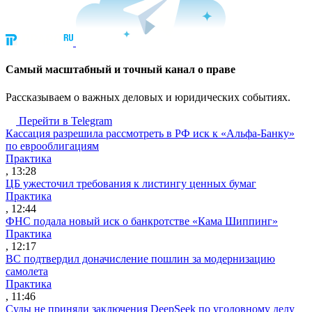
Cамый масштабный и точный канал о праве
Рассказываем о важных деловых и юридических событиях.
Перейти в Telegram
Кассация разрешила рассмотреть в РФ иск к «Альфа-Банку»
по еврооблигациям
Практика
, 13:28
ЦБ ужесточил требования к листингу ценных бумаг
Практика
, 12:44
ФНС подала новый иск о банкротстве «Кама Шиппинг»
Практика
, 12:17
ВС подтвердил доначисление пошлин за модернизацию
самолета
Практика
, 11:46
Суды не приняли заключения DeepSeek по уголовному делу