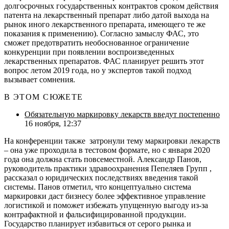
долгосрочных государственных контрактов сроком действия
патента на лекарственный препарат либо датой выхода на
рынок иного лекарственного препарата, имеющего те же
показания к применению). Согласно замыслу ФАС, это
сможет предотвратить необоснованное ограничение
конкуренции при появлении воспроизведенных
лекарственных препаратов. ФАС планирует решить этот
вопрос летом 2019 года, но у экспертов такой подход
вызывает сомнения.
В ЭТОМ СЮЖЕТЕ
Обязательную маркировку лекарств введут постепенно
16 ноября, 12:37
На конференции также затронули тему маркировки лекарств
– она уже проходила в тестовом формате, но с января 2020
года она должна стать повсеместной. Александр Панов,
руководитель практики здравоохранения
Пепеляев Групп
,
рассказал о юридических последствиях введения такой
системы. Панов отметил, что концептуально система
маркировки даст бизнесу более эффективное управление
логистикой и поможет избежать упущенную выгоду из-за
контрафактной и фальсифицированной продукции.
Государство планирует избавиться от серого рынка и