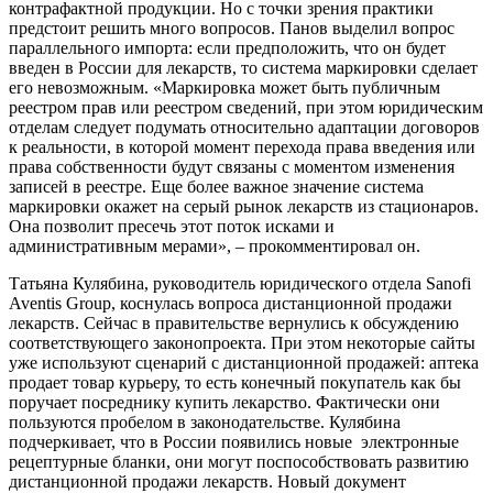
контрафактной продукции. Но с точки зрения практики
предстоит решить много вопросов. Панов выделил вопрос
параллельного импорта: если предположить, что он будет
введен в России для лекарств, то система маркировки сделает
его невозможным. «Маркировка может быть публичным
реестром прав или реестром сведений, при этом юридическим
отделам следует подумать относительно адаптации договоров
к реальности, в которой момент перехода права введения или
права собственности будут связаны с моментом изменения
записей в реестре. Еще более важное значение система
маркировки окажет на серый рынок лекарств из стационаров.
Она позволит пресечь этот поток исками и
административным мерами», – прокомментировал он.
Татьяна Кулябина, руководитель юридического отдела Sanofi
Aventis Group, коснулась вопроса дистанционной продажи
лекарств. Сейчас в правительстве вернулись к обсуждению
соответствующего законопроекта. При этом некоторые сайты
уже используют сценарий с дистанционной продажей: аптека
продает товар курьеру, то есть конечный покупатель как бы
поручает посреднику купить лекарство. Фактически они
пользуются пробелом в законодательстве. Кулябина
подчеркивает, что в России появились новые электронные
рецептурные бланки, они могут поспособствовать развитию
дистанционной продажи лекарств. Новый документ