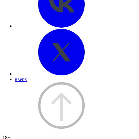
вверх
18+