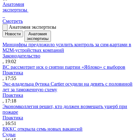
Анатомия
экспертизы
Смотреть
Анатомия экспертизы
Новости
Анатомия
экспертизы
Минцифры предложило усилить контроль за сим-картами в
M2M-устройствах компаний
Законодательство
, 19:02
ВС рассмотрит иск о снятии партии «Яблоко» с выборов
Практика
, 17:55
Экс-владельца бутика Cartier осудили на девять с половиной
лет за таможенную схему
Практика
, 17:18
Экономколлегия решит, кто должен возмещать ущерб при
пожаре
Практика
, 16:51
ВККС открыла семь новых вакансий
Судьи