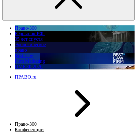
Право-300
Юррынок РФ:
35 лет спустя
Экологическое
право
Best Law
Firm Marketing
ПМЮФ 2026
ПРАВО.ru
Право-300
Конференции