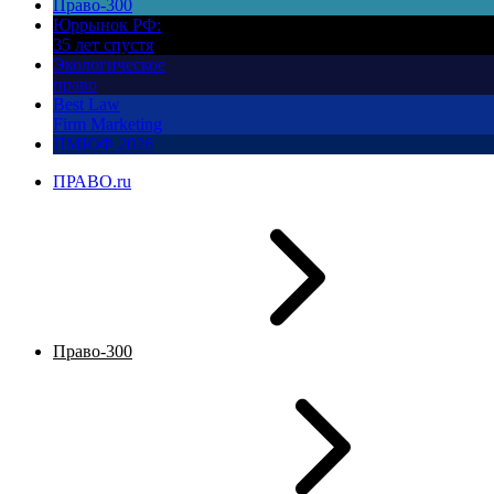
Право-300
Юррынок РФ:
35 лет спустя
Экологическое
право
Best Law
Firm Marketing
ПМЮФ 2026
ПРАВО.ru
Право-300