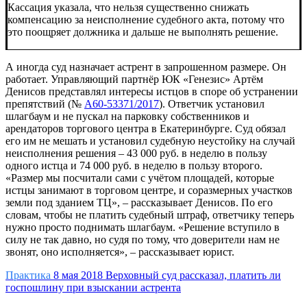
Кассация указала, что нельзя существенно снижать
компенсацию за неисполнение судебного акта, потому что
это поощряет должника и дальше не выполнять решение.
А иногда суд назначает астрент в запрошенном размере. Он
работает. Управляющий партнёр ЮК «Генезис» Артём
Денисов представлял интересы истцов в споре об устранении
препятствий (№
А60-53371/2017
). Ответчик установил
шлагбаум и не пускал на парковку собственников и
арендаторов торгового центра в Екатеринбурге. Суд обязал
его им не мешать и установил судебную неустойку на случай
неисполнения решения – 43 000 руб. в неделю в пользу
одного истца и 74 000 руб. в неделю в пользу второго.
«Размер мы посчитали сами с учётом площадей, которые
истцы занимают в торговом центре, и соразмерных участков
земли под зданием ТЦ», – рассказывает Денисов. По его
словам, чтобы не платить судебный штраф, ответчику теперь
нужно просто поднимать шлагбаум. «Решение вступило в
силу не так давно, но судя по тому, что доверители нам не
звонят, оно исполняется», – рассказывает юрист.
Практика
8 мая 2018
Верховный суд рассказал, платить ли
госпошлину при взыскании астрента