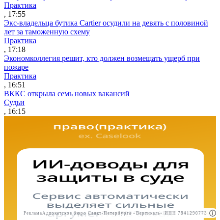
Практика
, 17:55
Экс-владельца бутика Cartier осудили на девять с половиной
лет за таможенную схему
Практика
, 17:18
Экономколлегия решит, кто должен возмещать ущерб при
пожаре
Практика
, 16:51
ВККС открыла семь новых вакансий
Судьи
, 16:15
Реклама
Адвокатское бюро Санкт-Петербурга «Вертикаль» ИНН 7841290773
Реклама
ООО "Право.ру" ИНН: 7704835288