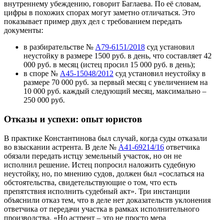
внутреннему убеждению, говорит Баглаева. По её словам,
цифры в похожих спорах могут заметно отличаться. Это
показывает пример двух дел с требованием передать
документы:
в разбирательстве №
А79-6151/2018
суд установил
неустойку в размере 1500 руб. в день, что составляет 42
000 руб. в месяц (истец просил 15 000 руб. в день);
в споре №
А45-15048/2012
суд установил неустойку в
размере 70 000 руб. за первый месяц с увеличением на
10 000 руб. каждый следующий месяц, максимально –
250 000 руб.
Отказы и успехи: опыт юристов
В практике Константинова был случай, когда суды отказали
во взыскании астрента. В деле №
А41-69214/16
ответчика
обязали передать истцу земельный участок, но он не
исполнил решение. Истец попросил наложить судебную
неустойку, но, по мнению судов, должен был «сослаться на
обстоятельства, свидетельствующие о том, что есть
препятствия исполнить судебный акт». Три инстанции
объяснили отказ тем, что в деле нет доказательств уклонения
ответчика от передачи участка в рамках исполнительного
производства. «Но астрент – это не просто мера