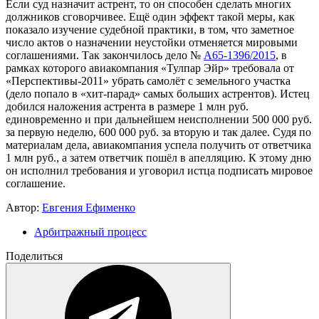
Если суд назначит астрент, то он способен сделать многих
должников сговорчивее. Ещё один эффект такой меры, как
показало изучение судебной практики, в том, что заметное
число актов о назначении неустойки отменяется мировыми
соглашениями. Так закончилось дело №
А65-1396/2015
, в
рамках которого авиакомпания «Тулпар Эйр» требовала от
«Перспективы-2011» убрать самолёт с земельного участка
(дело попало в «хит-парад» самых больших астрентов). Истец
добился наложения астрента в размере 1 млн руб.
единовременно и при дальнейшем неисполнении 500 000 руб.
за первую неделю, 600 000 руб. за вторую и так далее. Судя по
материалам дела, авиакомпания успела получить от ответчика
1 млн руб., а затем ответчик пошёл в апелляцию. К этому дню
он исполнил требования и уговорил истца подписать мировое
соглашение.
Автор:
Евгения Ефименко
Арбитражный процесс
Поделиться