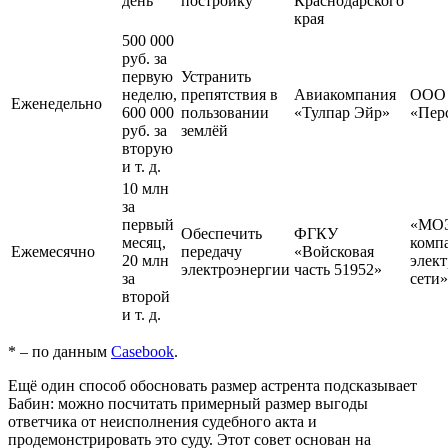
день
постройку
Краснодарского
края
500 000
руб. за
первую
Устранить
неделю,
препятствия в
Авиакомпания
ООО
Еженедельно
600 000
пользовании
«Тулпар Эйр»
«Пер
руб. за
землёй
вторую
и т. д.
10 млн
за
первый
«МОЭ
Обеспечить
ФГКУ
месяц,
комп
Ежемесячно
передачу
«Войсковая
20 млн
элек
электроэнергии
часть 51952»
за
сети»
второй
и т. д.
* – по данным
Casebook
.
Ещё один способ обосновать размер астрента подсказывает
Бабин: можно посчитать примерный размер выгоды
ответчика от неисполнения судебного акта и
продемонстрировать это суду. Этот совет основан на