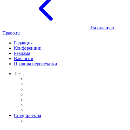
На главную
Право.ru
Редакция
Конференции
Реклама
Вакансии
Правила перепечатки
Темы
Практика
Законодательство
Процесс
Исследования
Рынок юридических услуг
Юридическое сообщество
Важнейшие правовые темы в прессе
Спецпроекты
Подкаст «В здравом уме
и твёрдой памяти»