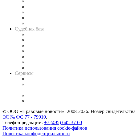
Legal Design
Банкротная панорама
Советы для литигаторов
Сговоры на торгах
Авто
Судебная база
Картотека арбитражных дел
Решения арбитражных судов
Календарь рассмотрения арбитражных дел
Досье судей
Информация о судах
RSS лента новостей
Вакансии для юристов
Сервисы
Справочно-правовая система
Casebook: мониторинг дел
и компаний
Caselook: поиск и анализ практики
CASE.ONE: управление юридической службой
© ООО «Правовые новости». 2008-2026.
Номер свидетельства
ЭЛ № ФС 77 - 79910
.
Телефон редакции:
+7 (495) 645 37 60
Политика использования cookie-файлов
Политика конфиденциальности