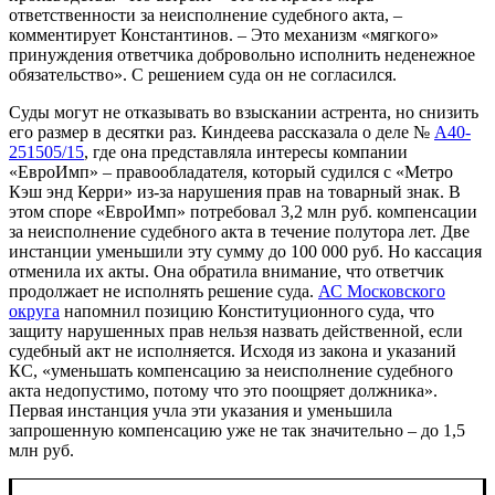
ответственности за неисполнение судебного акта, –
комментирует Константинов. – Это механизм «мягкого»
принуждения ответчика добровольно исполнить неденежное
обязательство». С решением суда он не согласился.
Суды могут не отказывать во взыскании астрента, но снизить
его размер в десятки раз. Киндеева рассказала о деле №
А40-
251505/15
, где она представляла интересы компании
«ЕвроИмп» – правообладателя, который судился с «Метро
Кэш энд Керри» из-за нарушения прав на товарный знак. В
этом споре «ЕвроИмп» потребовал 3,2 млн руб. компенсации
за неисполнение судебного акта в течение полутора лет. Две
инстанции уменьшили эту сумму до 100 000 руб. Но кассация
отменила их акты. Она обратила внимание, что ответчик
продолжает не исполнять решение суда.
АС Московского
округа
напомнил позицию Конституционного суда, что
защиту нарушенных прав нельзя назвать действенной, если
судебный акт не исполняется. Исходя из закона и указаний
КС, «уменьшать компенсацию за неисполнение судебного
акта недопустимо, потому что это поощряет должника».
Первая инстанция учла эти указания и уменьшила
запрошенную компенсацию уже не так значительно – до 1,5
млн руб.