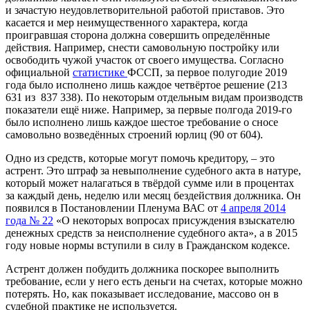
и зачастую неудовлетворительной работой приставов. Это
касается и мер неимущественного характера, когда
проигравшая сторона должна совершить определённые
действия. Например, снести самовольную постройку или
освободить чужой участок от своего имущества. Согласно
официальной
статистике
ФССП, за первое полугодие 2019
года было исполнено лишь каждое четвёртое решение (213
631 из 837 338). По некоторым отдельным видам производств
показатели ещё ниже. Например, за первые полгода 2019-го
было исполнено лишь каждое шестое требование о сносе
самовольно возведённых строений юрлиц (90 от 604).
Одно из средств, которые могут помочь кредитору, – это
астрент. Это штраф за невыполнение судебного акта в натуре,
который может налагаться в твёрдой сумме или в процентах
за каждый день, неделю или месяц бездействия должника. Он
появился в Постановлении Пленума ВАС от
4 апреля 2014
года № 22
«О некоторых вопросах присуждения взыскателю
денежных средств за неисполнение судебного акта», а в 2015
году новые нормы вступили в силу в Гражданском кодексе.
Астрент должен побудить должника поскорее выполнить
требование, если у него есть деньги на счетах, которые можно
потерять. Но, как показывает исследование, массово он в
судебной практике не используется.