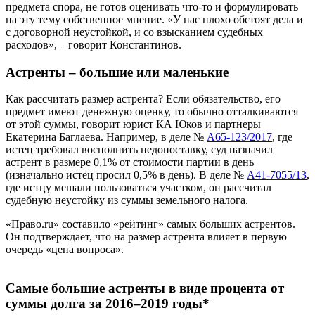
предмета спора, не готов оценивать что-то и формулировать
на эту тему собственное мнение. «У нас плохо обстоят дела и
с договорной неустойкой, и со взысканием судебных
расходов», – говорит Константинов.
Астренты – большие или маленькие
Как рассчитать размер астрента? Если обязательство, его
предмет имеют денежную оценку, то обычно отталкиваются
от этой суммы, говорит юрист КА Юков и партнеры
Екатерина Баглаева. Например, в деле №
А65-123/2017
, где
истец требовал восполнить недопоставку, суд назначил
астрент в размере 0,1% от стоимости партии в день
(изначально истец просил 0,5% в день). В деле №
А41-7055/13
,
где истцу мешали пользоваться участком, он рассчитал
судебную неустойку из суммы земельного налога.
«Право.ru» составило «рейтинг» самых больших астрентов.
Он подтверждает, что на размер астрента влияет в первую
очередь «цена вопроса».
Самые большие астренты в виде процента от
суммы долга за 2016–2019 годы*