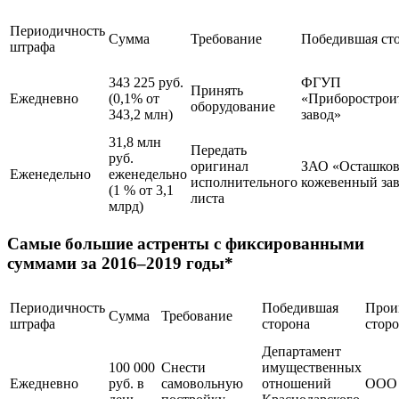
Периодичность
Сумма
Требование
Победившая ст
штрафа
343 225 руб.
ФГУП
Принять
Ежедневно
(0,1% от
«Приборострои
оборудование
343,2 млн)
завод»
31,8 млн
Передать
руб.
оригинал
ЗАО «Осташко
Еженедельно
еженедельно
исполнительного
кожевенный за
(1 % от 3,1
листа
млрд)
Самые большие астренты с фиксированными
суммами за 2016–2019 годы*
Периодичность
Победившая
Прои
Сумма
Требование
штрафа
сторона
стор
Департамент
100 000
Снести
имущественных
Ежедневно
руб. в
самовольную
отношений
ООО 