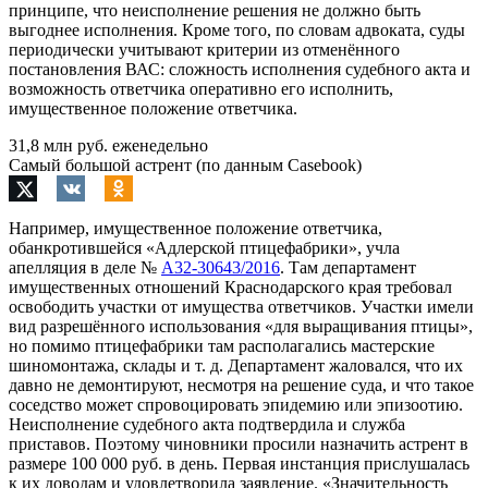
принципе, что неисполнение решения не должно быть
выгоднее исполнения. Кроме того, по словам адвоката, суды
периодически учитывают критерии из отменённого
постановления ВАС: сложность исполнения судебного акта и
возможность ответчика оперативно его исполнить,
имущественное положение ответчика.
31,8 млн руб. еженедельно
Самый большой астрент (по данным Casebook)
Например, имущественное положение ответчика,
обанкротившейся «Адлерской птицефабрики», учла
апелляция в деле №
А32-30643/2016
. Там департамент
имущественных отношений Краснодарского края требовал
освободить участки от имущества ответчиков. Участки имели
вид разрешённого использования «для выращивания птицы»,
но помимо птицефабрики там располагались мастерские
шиномонтажа, склады и т. д. Департамент жаловался, что их
давно не демонтируют, несмотря на решение суда, и что такое
соседство может спровоцировать эпидемию или эпизоотию.
Неисполнение судебного акта подтвердила и служба
приставов. Поэтому чиновники просили назначить астрент в
размере 100 000 руб. в день. Первая инстанция прислушалась
к их доводам и удовлетворила заявление. «Значительность