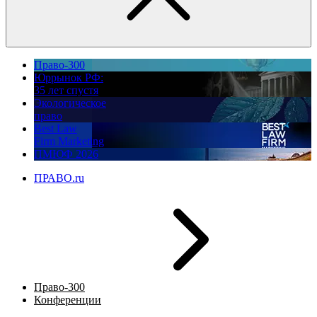
Право-300
Юррынок РФ:
35 лет спустя
Экологическое
право
Best Law
Firm Marketing
ПМЮФ 2026
ПРАВО.ru
Право-300
Конференции