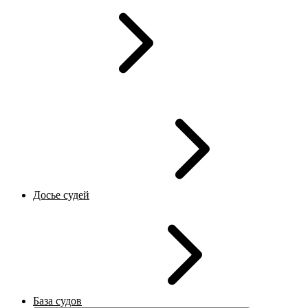
Досье судей
База судов