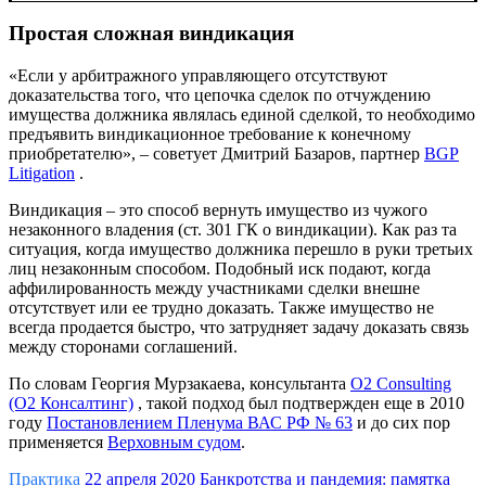
Простая сложная виндикация
«Если у арбитражного управляющего отсутствуют
доказательства того, что цепочка сделок по отчуждению
имущества должника являлась единой сделкой, то необходимо
предъявить виндикационное требование к конечному
приобретателю», – советует Дмитрий Базаров, партнер
BGP
Litigation
.
Виндикация – это способ вернуть имущество из чужого
незаконного владения (ст. 301 ГК о виндикации). Как раз та
ситуация, когда имущество должника перешло в руки третьих
лиц незаконным способом. Подобный иск подают, когда
аффилированность между участниками сделки внешне
отсутствует или ее трудно доказать. Также имущество не
всегда продается быстро, что затрудняет задачу доказать связь
между сторонами соглашений.
По словам Георгия Мурзакаева, консультанта
O2 Consulting
(О2 Консалтинг)
, такой подход был подтвержден еще в 2010
году
Постановлением Пленума ВАС РФ № 63
и до сих пор
применяется
Верховным судом
.
Практика
22 апреля 2020
Банкротства и пандемия: памятка