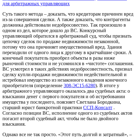
для арбитражных управляющих
Суть такого метода – доказать, что кредиторам причинен вред
из-за совершения сделки. А также доказать, что контрагенты
должника действовали недобросовестно. Так произошло в
одном из дел, которое дошло до ВС. Конкурсный
управляющий обратился в арбитражный суд, чтобы признать
цепочку сделок по продаже недвижимости незаконной,
потому что она причиняет имущественный вред. Здания
переходили от одного лица к другому в кратчайшие сроки. А
конечный покупатель приобрел объекты в разы ниже
рыночной стоимости и не усомнился в «чистоте» соглашения.
ВС усмотрел в таких действиях недобросовестность, признал
сделку купли-продажи недвижимости недействительной и
истребовал имущество из незаконного владения конечного
приобретателя (определение
308-ЭС15-6280
). В итоге у
арбитражного управляющего оказалось два судебных акта: о
взыскании денег с первого покупателя и об истребовании
имущества у последнего, поясняет Светлана Бородкина,
старший юрист банкротной практики
ССП-Консалт
.
Согласно позиции ВС, исполнение одного из судебных актов
погасит второй судебный акт, чтобы не было двойного
взыскания.
Однако все не так просто. «Этот путь долгий и затратный», –