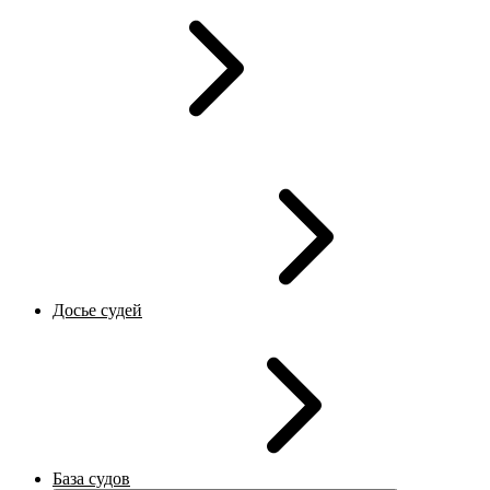
Досье судей
База судов