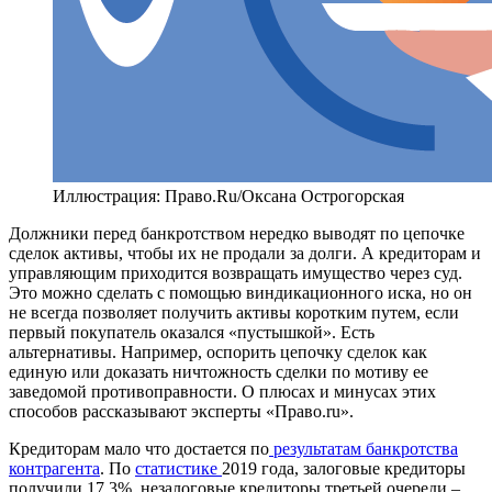
Иллюстрация: Право.Ru/Оксана Острогорская
Должники перед банкротством нередко выводят по цепочке
сделок активы, чтобы их не продали за долги. А кредиторам и
управляющим приходится возвращать имущество через суд.
Это можно сделать с помощью виндикационного иска, но он
не всегда позволяет получить активы коротким путем, если
первый покупатель оказался «пустышкой». Есть
альтернативы. Например, оспорить цепочку сделок как
единую или доказать ничтожность сделки по мотиву ее
заведомой противоправности. О плюсах и минусах этих
способов рассказывают эксперты «Право.ru».
Кредиторам мало что достается по
результатам банкротства
контрагента
. По
статистике
2019 года, залоговые кредиторы
получили 17,3%, незалоговые кредиторы третьей очереди –