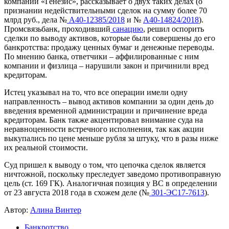
компании «Генезис», рассказывает о двух таких делах (о
признании недействительными сделок на сумму более 70
млрд руб., дела №
А40-12385/2018
и №
А40-14824/2018
).
Промсвязьбанк, проходивший
санацию
, решил оспорить
сделки по выводу активов, которые были совершены до его
банкротства: продажу ценных бумаг и денежные переводы.
По мнению банка, ответчики – аффилированные с ним
компании и физлица – нарушили закон и причинили вред
кредиторам.
Истец указывал на то, что все операции имели одну
направленность – вывод активов компании за один день до
введения временной администрации и причинение вреда
кредиторам. Банк также акцентировал внимание суда на
неравноценности встречного исполнения, так как акции
выкупались по цене меньше рубля за штуку, что в разы ниже
их реальной стоимости.
Суд пришел к выводу о том, что цепочка сделок является
ничтожной, поскольку преследует заведомо противоправную
цель (ст. 169 ГК). Аналогичная позиция у ВС в определении
от 23 августа 2018 года в схожем деле (№
301-ЭС17-7613
).
Автор:
Алина Винтер
Банкротство