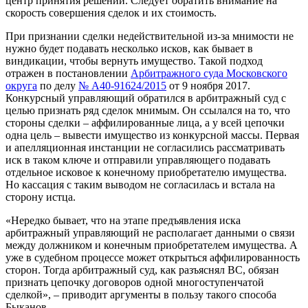
центр принятия решений. Следует обратить внимание на
скорость совершения сделок и их стоимость.
При признании сделки недействительной из-за мнимости не
нужно будет подавать несколько исков, как бывает в
виндикации, чтобы вернуть имущество. Такой подход
отражен в постановлении
Арбитражного суда Московского
округа
по делу
№ А40-91624/2015
от 9 ноября 2017.
Конкурсный управляющий обратился в арбитражный суд с
целью признать ряд сделок мнимым. Он ссылался на то, что
стороны сделки – аффилированные лица, а у всей цепочки
одна цель – вывести имущество из конкурсной массы. Первая
и апелляционная инстанции не согласились рассматривать
иск в таком ключе и отправили управляющего подавать
отдельное исковое к конечному приобретателю имущества.
Но кассация с таким выводом не согласилась и встала на
сторону истца.
«Нередко бывает, что на этапе предъявления иска
арбитражный управляющий не располагает данными о связи
между должником и конечным приобретателем имущества. А
уже в судебном процессе может открыться аффилированность
сторон. Тогда арбитражный суд, как разъяснял ВС, обязан
признать цепочку договоров одной многоступенчатой
сделкой», – приводит аргументы в пользу такого способа
Быканов.