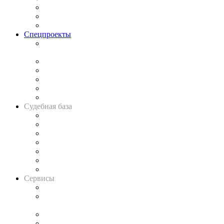
Рынок юридических услуг
Юридическое сообщество
Важнейшие правовые темы в прессе
Спецпроекты
Подкаст «В здравом уме
и твёрдой памяти»
Legal Design
Банкротная панорама
Советы для литигаторов
Сговоры на торгах
Авто
Судебная база
Картотека арбитражных дел
Решения арбитражных судов
Календарь рассмотрения арбитражных дел
Досье судей
Информация о судах
RSS лента новостей
Вакансии для юристов
Сервисы
Справочно-правовая система
Casebook: мониторинг дел
и компаний
Caselook: поиск и анализ практики
CASE.ONE: управление юридической службой