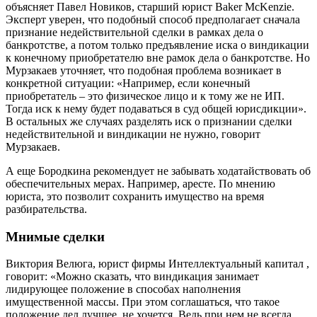
объясняет Павел Новиков, старший юрист Baker McKenzie.
Эксперт уверен, что подобный способ предполагает сначала
признание недействительной сделки в рамках дела о
банкротстве, а потом только предъявление иска о виндикации
к конечному приобретателю вне рамок дела о банкротстве. Но
Мурзакаев уточняет, что подобная проблема возникает в
конкретной ситуации: «Например, если конечный
приобретатель – это физическое лицо и к тому же не ИП.
Тогда иск к нему будет подаваться в суд общей юрисдикции».
В остальных же случаях разделять иск о признании сделки
недействительной и виндикации не нужно, говорит
Мурзакаев.
А еще Бородкина рекомендует не забывать ходатайствовать об
обеспечительных мерах. Например, аресте. По мнению
юриста, это позволит сохранить имущество на время
разбирательства.
Мнимые сделки
Виктория Велюга, юрист фирмы
Интеллектуальный капитал
,
говорит: «Можно сказать, что виндикация занимает
лидирующее положение в способах наполнения
имущественной массы. При этом соглашаться, что такое
положение дел лучшее, не хочется. Ведь при нем не всегда