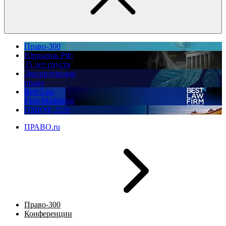
Право-300
Юррынок РФ:
35 лет спустя
Экологическое
право
Best Law
Firm Marketing
ПМЮФ 2026
ПРАВО.ru
Право-300
Конференции