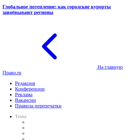
Глобальное потепление: как городские курорты
завоёвывают регионы
На главную
Право.ru
Редакция
Конференции
Реклама
Вакансии
Правила перепечатки
Темы
Практика
Законодательство
Процесс
Исследования