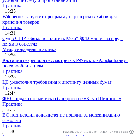
условно по делу о пропаганде ЛГБТ*
Практика
, 15:25
Wildberries запустит программу партнерских хабов для
хранения товаров
Практика
, 14:31
Суд в США обязал выплатить Meta* $942 млн из-за вреда
детям в соцсетях
Международная практика
, 13:54
Кассация разрешила рассмотреть в РФ иск к «Альфа-Банку»
по еврооблигациям
Практика
, 13:28
ЦБ ужесточил требования к листингу ценных бумаг
Практика
, 12:44
ФНС подала новый иск о банкротстве «Кама Шиппинг»
Практика
, 12:17
ВС подтвердил доначисление пошлин за модернизацию
самолета
Практика
, 11:46
Реклама
ООО "Право.ру" ИНН: 7704835288