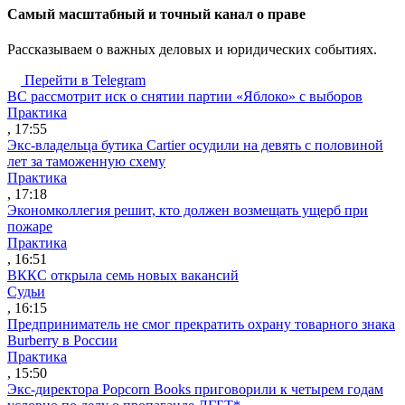
Cамый масштабный и точный канал о праве
Рассказываем о важных деловых и юридических событиях.
Перейти в Telegram
ВС рассмотрит иск о снятии партии «Яблоко» с выборов
Практика
, 17:55
Экс-владельца бутика Cartier осудили на девять с половиной
лет за таможенную схему
Практика
, 17:18
Экономколлегия решит, кто должен возмещать ущерб при
пожаре
Практика
, 16:51
ВККС открыла семь новых вакансий
Судьи
, 16:15
Предприниматель не смог прекратить охрану товарного знака
Burberry в России
Практика
, 15:50
Экс-директора Popcorn Books приговорили к четырем годам