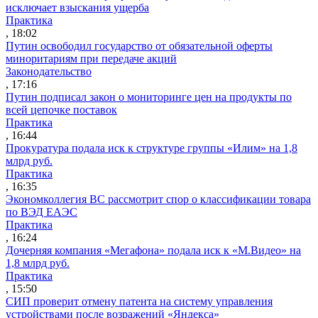
исключает взыскания ущерба
Практика
, 18:02
Путин освободил государство от обязательной оферты
миноритариям при передаче акций
Законодательство
, 17:16
Путин подписал закон о мониторинге цен на продукты по
всей цепочке поставок
Практика
, 16:44
Прокуратура подала иск к структуре группы «Илим» на 1,8
млрд руб.
Практика
, 16:35
Экономколлегия ВС рассмотрит спор о классификации товара
по ВЭД ЕАЭС
Практика
, 16:24
Дочерняя компания «Мегафона» подала иск к «М.Видео» на
1,8 млрд руб.
Практика
, 15:50
СИП проверит отмену патента на систему управления
устройствами после возражений «Яндекса»