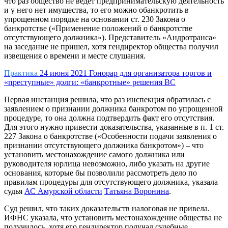
что раз общество не ведет предпринимательскую деятельность
и у него нет имущества, то его можно обанкротить в
упрощенном порядке на основании ст. 230 Закона о
банкротстве («Применение положений о банкротстве
отсутствующего должника»). Представитель «Андротранса»
на заседание не пришел, хотя гендиректор общества получил
извещения о времени и месте слушания.
Практика
24 июня 2021
Гонорар для организатора торгов и
«преступные» долги: «банкротные» решения ВС
Первая инстанция решила, что раз инспекция обратилась с
заявлением о признании должника банкротом по упрощенной
процедуре, то она должна подтвердить факт его отсутствия.
Для этого нужно привести доказательства, указанные в п. 1 ст.
227 Закона о банкротстве («Особенности подачи заявления о
признании отсутствующего должника банкротом») – что
установить местонахождение самого должника или
руководителя юрлица невозможно, либо указать на другие
основания, которые бы позволили рассмотреть дело по
правилам процедуры для отсутствующего должника, указала
судья
АС Амурской области
Татьяна Воронина
.
Суд решил, что таких доказательств налоговая не привела.
ИФНС указала, что установить местонахождение общества не
получилось, хотя его гендиректор получал судебные