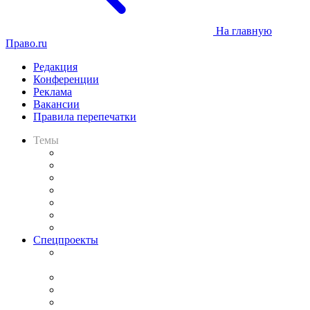
На главную
Право.ru
Редакция
Конференции
Реклама
Вакансии
Правила перепечатки
Темы
Практика
Законодательство
Процесс
Исследования
Рынок юридических услуг
Юридическое сообщество
Важнейшие правовые темы в прессе
Спецпроекты
Подкаст «В здравом уме
и твёрдой памяти»
Legal Design
Банкротная панорама
Советы для литигаторов