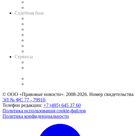
Сговоры на торгах
Авто
Судебная база
Картотека арбитражных дел
Решения арбитражных судов
Календарь рассмотрения арбитражных дел
Досье судей
Информация о судах
RSS лента новостей
Вакансии для юристов
Сервисы
Справочно-правовая система
Casebook: мониторинг дел
и компаний
Caselook: поиск и анализ практики
CASE.ONE: управление юридической службой
© ООО «Правовые новости». 2008-2026.
Номер свидетельства
ЭЛ № ФС 77 - 79910
.
Телефон редакции:
+7 (495) 645 37 60
Политика использования cookie-файлов
Политика конфиденциальности