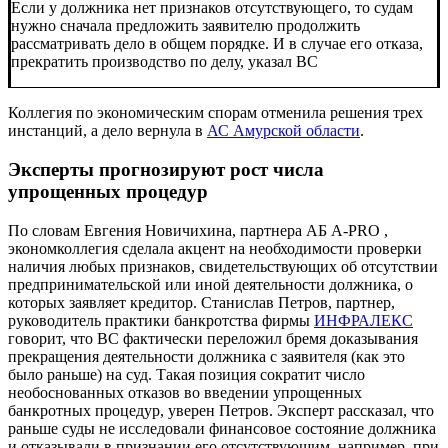
Если у должника нет признаков отсутствующего, то судам
нужно сначала предложить заявителю продолжить
рассматривать дело в общем порядке. И в случае его отказа,
прекратить производство по делу, указал ВС
Коллегия по экономическим спорам отменила решения трех
инстанций, а дело вернула в
АС Амурской области
.
Эксперты прогнозируют рост числа
упрощенных процедур
По словам Евгения Новичихина, партнера АБ
A-PRO
,
экономколлегия сделала акцент на необходимости проверки
наличия любых признаков, свидетельствующих об отсутствии
предпринимательской или иной деятельности должника, о
которых заявляет кредитор. Станислав Петров, партнер,
руководитель практики банкротства фирмы
ИНФРАЛЕКС
говорит, что ВС фактически переложил бремя доказывания
прекращения деятельности должника с заявителя (как это
было раньше) на суд. Такая позиция сократит число
необоснованных отказов во введении упрощенных
банкротных процедур, уверен Петров. Эксперт рассказал, что
раньше суды не исследовали финансовое состояние должника
и отказывали в признании его отсутствующим, например, при