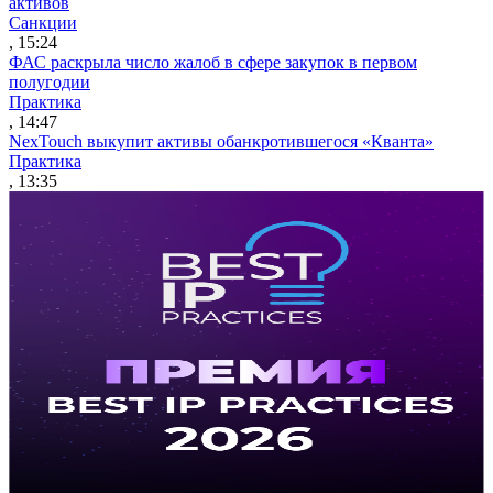
активов
Санкции
, 15:24
ФАС раскрыла число жалоб в сфере закупок в первом
полугодии
Практика
, 14:47
NexTouch выкупит активы обанкротившегося «Кванта»
Практика
, 13:35