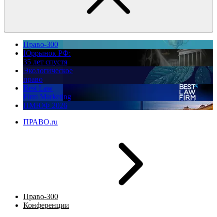
Право-300
Юррынок РФ:
35 лет спустя
Экологическое
право
Best Law
Firm Marketing
ПМЮФ 2026
ПРАВО.ru
Право-300
Конференции