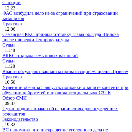
Санкции
, 12:23
ФАС возбудила дело из-за ограничений при страховании
заемщиков
Практика
, 12:06
Самарская ККС приняла отставку главы облсуда Шилова
после проверки Генпрокуратуры
Судьи
, 11:48
ВККС открыла семь новых вакансий
Судьи
, 11:28
Власти обсуждают варианты приватизации «Сирены-Трэвел»
Практика
, 10:50
Утренний обзор за 5 августа: поправки о защите контента при
обучении нейросетей и правила «социальных» СЗПК
Обзор СМИ
, 09:37
Путин подписал закон об ограничениях для осужденных
релокантов
Законодательство
, 19:32
ВС напомнил, что прекращение уголовного дела не