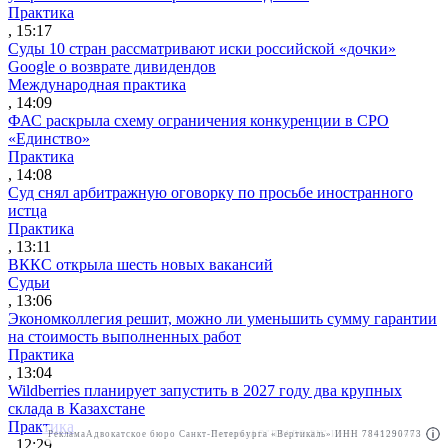
Практика
, 15:17
Суды 10 стран рассматривают иски российской «дочки»
Google о возврате дивидендов
Международная практика
, 14:09
ФАС раскрыла схему ограничения конкуренции в СРО
«Единство»
Практика
, 14:08
Суд снял арбитражную оговорку по просьбе иностранного
истца
Практика
, 13:11
ВККС открыла шесть новых вакансий
Судьи
, 13:06
Экономколлегия решит, можно ли уменьшить сумму гарантии
на стоимость выполненных работ
Практика
, 13:04
Wildberries планирует запустить в 2027 году два крупных
склада в Казахстане
Практика
Реклама
Адвокатское бюро Санкт-Петербурга «Вертикаль» ИНН 7841290773
Реклама
АО"ПРАВО.РУ" ИНН: 7708095468
, 12:29