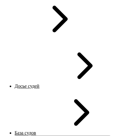
Досье судей
База судов