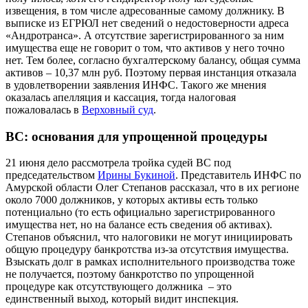
извещения, в том числе адресованные самому должнику. В
выписке из ЕГРЮЛ нет сведений о недостоверности адреса
«Андротранса». А отсутствие зарегистрированного за ним
имущества еще не говорит о том, что активов у него точно
нет. Тем более, согласно бухгалтерскому балансу, общая сумма
активов – 10,37 млн руб. Поэтому первая инстанция отказала
в удовлетворении заявления ИНФС. Такого же мнения
оказалась апелляция и кассация, тогда налоговая
пожаловалась в
Верховный суд
.
ВС: основания для упрощенной процедуры
21 июня дело рассмотрела тройка судей ВС под
председательством
Ирины Букиной
. Представитель ИНФС по
Амурской области Олег Степанов рассказал, что в их регионе
около 7000 должников, у которых активы есть только
потенциально (то есть официально зарегистрированного
имущества нет, но на балансе есть сведения об активах).
Степанов объяснил, что налоговики не могут инициировать
общую процедуру банкротства из-за отсутствия имущества.
Взыскать долг в рамках исполнительного производства тоже
не получается, поэтому банкротство по упрощенной
процедуре как отсутствующего должника – это
единственный выход, который видит инспекция.