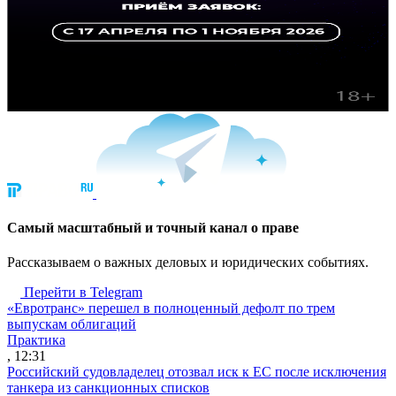
Cамый масштабный и точный канал о праве
Рассказываем о важных деловых и юридических событиях.
Перейти в Telegram
«Евротранс» перешел в полноценный дефолт по трем
выпускам облигаций
Практика
, 12:31
Российский судовладелец отозвал иск к ЕС после исключения
танкера из санкционных списков