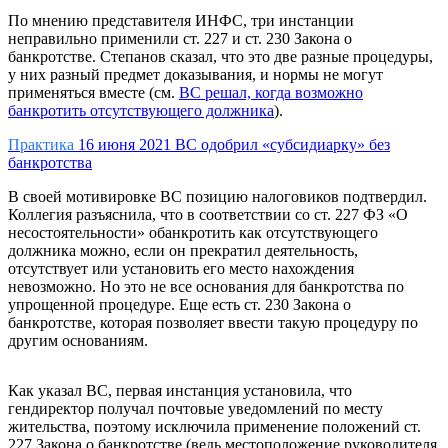
По мнению представителя ИНФС, три инстанции
неправильно применили ст. 227 и ст. 230 Закона о
банкротстве. Степанов сказал, что это две разные процедуры,
у них разный предмет доказывания, и нормы не могут
применяться вместе (см.
ВС решал, когда возможно
банкротить отсутствующего должника
).
Практика
16 июня 2021
ВС одобрил «субсидиарку» без
банкротства
В своей мотивировке ВС позицию налоговиков подтвердил.
Коллегия разъяснила, что в соответствии со ст. 227 ФЗ «О
несостоятельности» обанкротить как отсутствующего
должника можно, если он прекратил деятельность,
отсутствует или установить его место нахождения
невозможно. Но это не все основания для банкротства по
упрощенной процедуре. Еще есть ст. 230 Закона о
банкротстве, которая позволяет ввести такую процедуру по
другим основаниям.
Как указал ВС, первая инстанция установила, что
гендиректор получал почтовые уведомлений по месту
жительства, поэтому исключила применение положений ст.
227 Закона о банкротстве (ведь местоположение руководителя