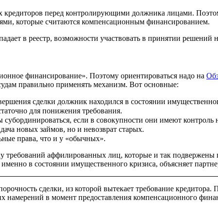
ых кредиторов перед контролирующими должника лицами. Поэт
иями, которые считаются компенсационным финансированием.
адает в реестр, возможности участвовать в принятии решений н
ционное финансирование». Поэтому ориентироваться надо на
Обз
судам правильно применять механизм. Вот основные:
вершения сделки должник находился в состоянии имущественног
таточно для понижения требования.
субординироваться, если в совокупности они имеют контроль 
ача новых займов, но и невозврат старых.
ьные права, что и у «обычных».
у требований аффилированных лиц, которые и так подвержены 
 именно в состоянии имущественного кризиса, объясняет партн
порочность сделки, из которой вытекает требование кредитор
оих намерений в момент предоставления компенсационного фина