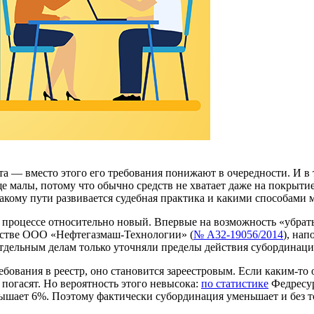
а — вместо этого его требования понижают в очередности. И в т
е малы, потому что обычно средств не хватает даже на покрыти
о какому пути развивается судебная практика и какими способам
процессе относительно новый. Впервые на возможность «убрат
отстве ООО «Нефтегазмаш-Технологии» (
№ А32-19056/2014
), на
тдельным делам только уточняли пределы действия субординаци
бования в реестр, оно становится зареестровым. Если каким-то
погасят. Но вероятность этого невысока:
по статистике
Федресур
ышает 6%. Поэтому фактически субординация уменьшает и без то