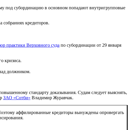
ому под субординацию в основном попадают внутригрупповые
а собраниях кредиторов.
ор практики Верховного суда
по субординации от 29 января
о кризиса.
над должником.
повышенному стандарту доказывания. Судам следует выяснять,
ер
ЗАО «Сотби»
Владимир Журавчак.
а. Поэтому аффилированные кредиторы вынуждены опровергать
нсирования.