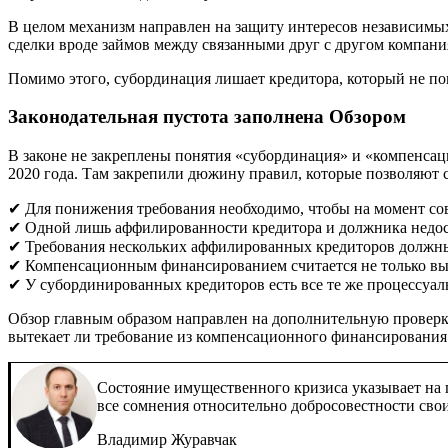
В целом механизм направлен на защиту интересов независим
сделки вроде займов между связанными друг с другом компан
Помимо этого, субординация лишает кредитора, который не поп
Законодательная пустота заполнена Обзором
В законе не закреплены понятия «субординация» и «компенса
2020 года. Там закрепили дюжину правил, которые позволяют 
✔ Для понижения требования необходимо, чтобы на момент со
✔ Одной лишь аффилированности кредитора и должника недос
✔ Требования нескольких аффилированных кредиторов должны 
✔ Компенсационным финансированием считается не только выд
✔ У субординированных кредиторов есть все те же процессуал
Обзор главным образом направлен на дополнительную проверк
вытекает ли требование из компенсационного финансирования
Состояние имущественного кризиса указывает на 
все сомнения относительно добросовестности св
Владимир Журавчак