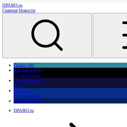
ПРАВО.ru
Главная
Новости
Право-300
Юррынок РФ:
35 лет спустя
Экологическое
право
Best Law
Firm Marketing
ПМЮФ 2026
ПРАВО.ru