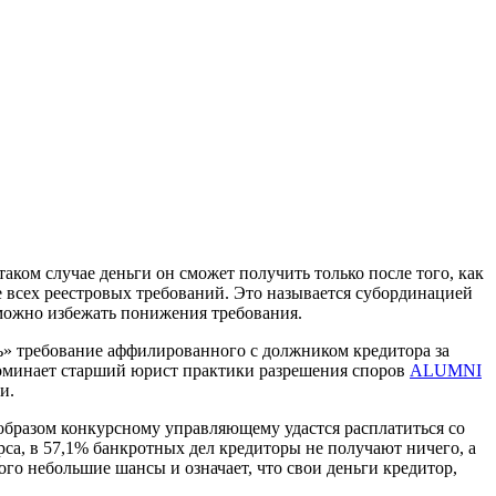
аком случае деньги он сможет получить только после того, как
е всех реестровых требований. Это называется субординацией
и можно избежать понижения требования.
ь» требование аффилированного с должником кредитора за
поминает старший юрист практики разрешения споров
ALUMNI
и.
 образом конкурсному управляющему удастся расплатиться со
са, в 57,1% банкротных дел кредиторы не получают ничего, а
го небольшие шансы и означает, что свои деньги кредитор,