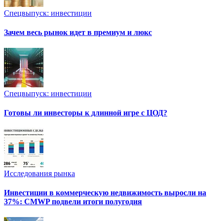
Спецвыпуск: инвестиции
Зачем весь рынок идет в премиум и люкс
Спецвыпуск: инвестиции
Готовы ли инвесторы к длинной игре с ЦОД?
Исследования рынка
Инвестиции в коммерческую недвижимость выросли на
37%: CMWP подвели итоги полугодия