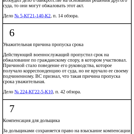
возбудил дело о банкротстве на основании решения другого
суда, то они могут обжаловать этот акт.
Дело
№ 5-КГ21-140-К2
, п. 14 обзора.
6
Уважительная причина пропуска срока
Действующий военнослужащий пропустил срок на
обжалование по гражданскому спору, в котором участвовал.
Причиной стало поведение его руководства, которое
получало корреспонденцию от суда, но не вручало ее своему
подчиненному. ВС признал, что такая причина пропуска
срока уважительная.
Дело
№ 224-КГ22-5-К10
, п. 42 обзора.
7
Компенсация для дольщика
За дольщиками сохраняется право на взыскание компенсации