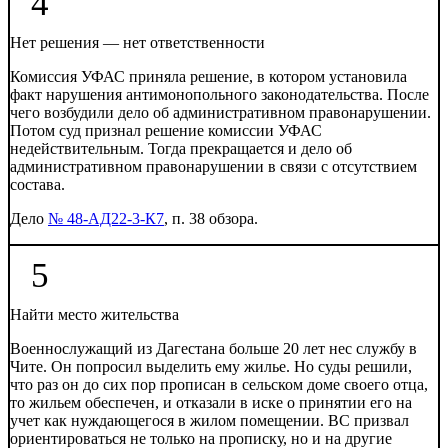
4
Нет решения — нет ответственности
Комиссия УФАС приняла решение, в котором установила
факт нарушения антимонопольного законодательства. После
чего возбудили дело об административном правонарушении.
Потом суд признал решение комиссии УФАС
недействительным. Тогда прекращается и дело об
административном правонарушении в связи с отсутствием
состава.
Дело
№ 48-АД22-3-К7
, п. 38 обзора.
5
Найти место жительства
Военнослужащий из Дагестана больше 20 лет нес службу в
Чите. Он попросил выделить ему жилье. Но суды решили,
что раз он до сих пор прописан в сельском доме своего отца,
то жильем обеспечен, и отказали в иске о принятии его на
учет как нуждающегося в жилом помещении. ВС призвал
ориентироваться не только на прописку, но и на другие