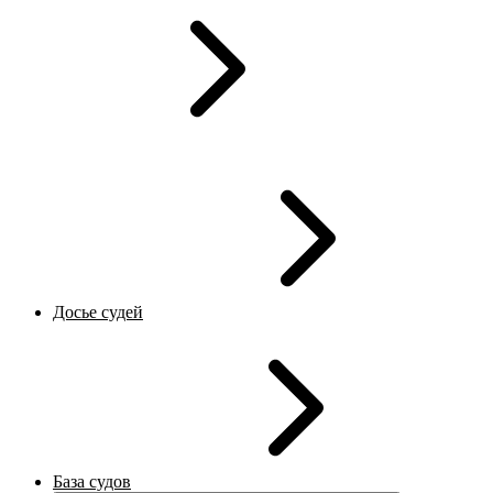
Досье судей
База судов