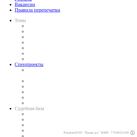
Вакансии
Правила перепечатки
Темы
Практика
Законодательство
Процесс
Исследования
Рынок юридических услуг
Юридическое сообщество
Важнейшие правовые темы в прессе
Спецпроекты
Подкаст «В здравом уме
и твёрдой памяти»
Legal Design
Банкротная панорама
Советы для литигаторов
Сговоры на торгах
Авто
Судебная база
Картотека арбитражных дел
Решения арбитражных судов
Календарь рассмотрения арбитражных дел
Досье судей
Реклама
ООО "Право.ру" ИНН: 7704835288
Информация о судах