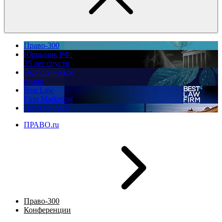
Право-300
Юррынок РФ:
35 лет спустя
Экологическое
право
Best Law
Firm Marketing
ПМЮФ 2026
ПРАВО.ru
Право-300
Конференции