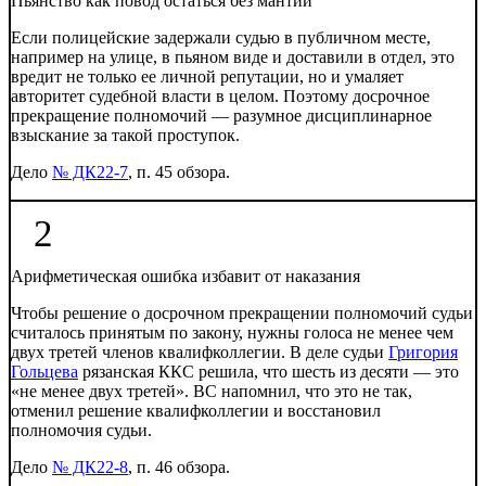
Пьянство как повод остаться без мантии
Если полицейские задержали судью в публичном месте,
например на улице, в пьяном виде и доставили в отдел, это
вредит не только ее личной репутации, но и умаляет
авторитет судебной власти в целом. Поэтому досрочное
прекращение полномочий — разумное дисциплинарное
взыскание за такой проступок.
Дело
№ ДК22-7
, п. 45 обзора.
2
Арифметическая ошибка избавит от наказания
Чтобы решение о досрочном прекращении полномочий судьи
считалось принятым по закону, нужны голоса не менее чем
двух третей членов квалифколлегии. В деле судьи
Григория
Гольцева
рязанская ККС решила, что шесть из десяти — это
«не менее двух третей». ВС напомнил, что это не так,
отменил решение квалифколлегии и восстановил
полномочия судьи.
Дело
№ ДК22-8
, п. 46 обзора.