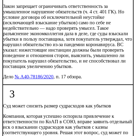
Закон запрещает ограничивать ответственность за
умышленное нарушение обязательств (ч. 4 ст. 401 ГК). Но
условие договора об исключительной неустойке
(исключающей взыскание убытков) само по себе не
недействительно — надо проверять умысел. Такое
разъяснение экономколлегия дала в деле, где суды взыскали
убытки в пользу поставщика, хотя покупатель утверждал, что
нарушил обязательство из-за пандемии коронавируса. ВС
указал: нижестоящие инстанции должны были проверить
поведение и отношения сторон, выяснить, умышленно ли
покупатель нарушил обязательство, и не способствовал ли
поставщик увеличению убытков.
Дело
№ А40-78186/2020
, п. 17 обзора.
3
Суд может снизить размер судрасходов как убытков
Компания, которая успешно оспорила привлечение к
ответственности по КоАП в СОЮ, вправе заявить отдельный
иск о взыскании судрасходов как убытков с казны
соответствующего уровня. Решая этот вопрос, суд может по