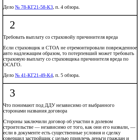
Дело
№ 78-КГ21-58-К3
, п. 4 обзора.
2
Требовать выплату со страховойу причинителя вреда
Если страховщик и СТОА не отремонтировали поврежденное
авто надлежащим образом, то потерпевший может требовать
страховую выплату со страховщика причинителя вреда по
ОСАГО.
Дело
№ 41-КГ21-49-К4
, п. 5 обзора.
3
Что понимают под ДДУ независимо от выбранного
сторонами названия договора
Стороны заключили договор об участии в долевом
строительстве — независимо от того, как они его назвали, —
если в документе есть существенные условия и сделку
совершил застройщик с целью привлечь деньги граждан и