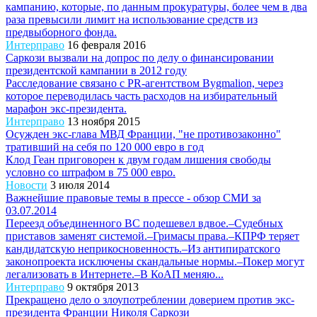
кампанию, которые, по данным прокуратуры, более чем в два
раза превысили лимит на использование средств из
предвыборного фонда.
Интерправо
16 февраля 2016
Саркози вызвали на допрос по делу о финансировании
президентской кампании в 2012 году
Расследование связано с PR-агентством Bygmalion, через
которое переводилась часть расходов на избирательный
марафон экс-президента.
Интерправо
13 ноября 2015
Осужден экс-глава МВД Франции, "не противозаконно"
тративший на себя по 120 000 евро в год
Клод Геан приговорен к двум годам лишения свободы
условно со штрафом в 75 000 евро.
Новости
3 июля 2014
Важнейшие правовые темы в прессе - обзор СМИ за
03.07.2014
Переезд объединенного ВС подешевел вдвое.–Судебных
приставов заменят системой.–Гримасы права.–КПРФ теряет
кандидатскую неприкосновенность.–Из антипиратского
законопроекта исключены скандальные нормы.–Покер могут
легализовать в Интернете.–В КоАП меняю...
Интерправо
9 октября 2013
Прекращено дело о злоупотреблении доверием против экс-
президента Франции Николя Саркози