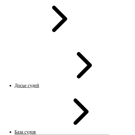
Досье судей
База судов