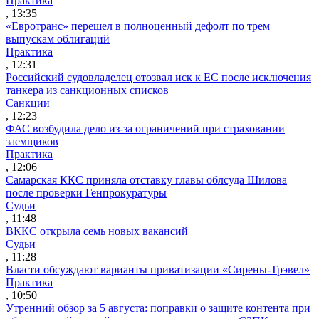
Практика
, 13:35
«Евротранс» перешел в полноценный дефолт по трем
выпускам облигаций
Практика
, 12:31
Российский судовладелец отозвал иск к ЕС после исключения
танкера из санкционных списков
Санкции
, 12:23
ФАС возбудила дело из-за ограничений при страховании
заемщиков
Практика
, 12:06
Самарская ККС приняла отставку главы облсуда Шилова
после проверки Генпрокуратуры
Судьи
, 11:48
ВККС открыла семь новых вакансий
Судьи
, 11:28
Власти обсуждают варианты приватизации «Сирены-Трэвел»
Практика
, 10:50
Утренний обзор за 5 августа: поправки о защите контента при