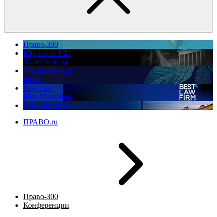
Право-300
Юррынок РФ:
35 лет спустя
Экологическое
право
Best Law
Firm Marketing
ПМЮФ 2026
ПРАВО.ru
Право-300
Конференции