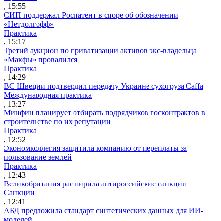
, 15:55
СИП поддержал Роспатент в споре об обозначении
«Нетдолгофф»
Практика
, 15:17
Третий аукцион по приватизации активов экс-владельца
«Макфы» провалился
Практика
, 14:29
ВС Швеции подтвердил передачу Украине сухогруза Caffa
Международная практика
, 13:27
Минфин планирует отбирать подрядчиков госконтрактов в
строительстве по их репутации
Практика
, 12:52
Экономколлегия защитила компанию от переплаты за
пользование землей
Практика
, 12:43
Великобритания расширила антироссийские санкции
Санкции
, 12:41
АБД предложила стандарт синтетических данных для ИИ-
моделей