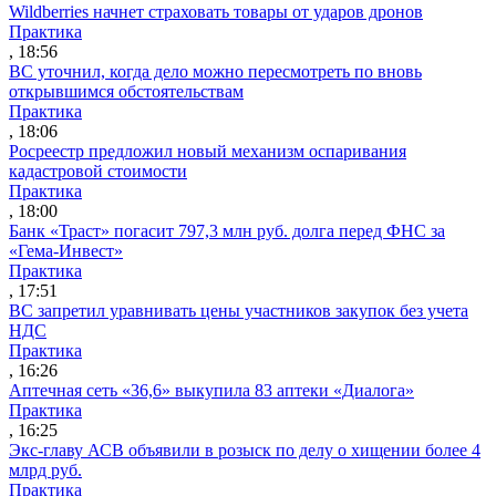
Wildberries начнет страховать товары от ударов дронов
Практика
, 18:56
ВС уточнил, когда дело можно пересмотреть по вновь
открывшимся обстоятельствам
Практика
, 18:06
Росреестр предложил новый механизм оспаривания
кадастровой стоимости
Практика
, 18:00
Банк «Траст» погасит 797,3 млн руб. долга перед ФНС за
«Гема-Инвест»
Практика
, 17:51
ВС запретил уравнивать цены участников закупок без учета
НДС
Практика
, 16:26
Аптечная сеть «36,6» выкупила 83 аптеки «Диалога»
Практика
, 16:25
Экс-главу АСВ объявили в розыск по делу о хищении более 4
млрд руб.
Практика