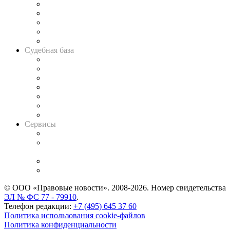
Legal Design
Банкротная панорама
Советы для литигаторов
Сговоры на торгах
Авто
Судебная база
Картотека арбитражных дел
Решения арбитражных судов
Календарь рассмотрения арбитражных дел
Досье судей
Информация о судах
RSS лента новостей
Вакансии для юристов
Сервисы
Справочно-правовая система
Casebook: мониторинг дел
и компаний
Caselook: поиск и анализ практики
CASE.ONE: управление юридической службой
© ООО «Правовые новости». 2008-2026.
Номер свидетельства
ЭЛ № ФС 77 - 79910
.
Телефон редакции:
+7 (495) 645 37 60
Политика использования cookie-файлов
Политика конфиденциальности