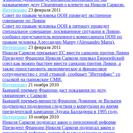
называемому делу Clearstream о клевете на Николя Саркози.
Интерправо
23 февраля 2011
Совет по правам человека ООН проведет экстренное
совещание по Ливии
Совет по правам человека ООН в пятницу проведет
специальное совещание, посвященное ситуации в Ливии,
сообщил представитель верховного комиссариата ООН по
правам человека Алессандро Марру (Alessandro Marra).
Интерправо
23 февраля 2011
Николя Саркози призывает ЕС ввести санкции против Ливии
Президент Франции Николя Саркози призвал Европейский
союз как можно быстрее ввести санкции против Ливии, а
также приостановить экономическое и финансовое
сотрудничество с этой страной, сообщает "Интерфакс" со
ссылкой на парижские СМИ.
Интерправо
21 ноября 2010
Бывший премьер Франции даст показания по делу,
связанному с Саркози
Бывший премьер-министр Франции Доминик де Вильпен
подтвердил подозрения следствия о коррупции во время
президентской кампании Эдуара Балладюра в 1995 году.
Интерправо
10 ноября 2010
Николя Саркози подписал закон о пенсионной реформе
Президент Франции Николя Саркози подписал закон о
пенсионной реформе, который вызвал массовые акции