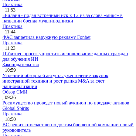
Практика
, 11:53
«Билайн» подал встречный иск к Т2 из-за слова «микс» в
названии бренда мультиподписки
Практика
, 11:44
ФАС запретила наружную рекламу Fonbet
Практика
, 11:23
IT-бизнес просит упростить использование данных граждан
для обучения ИИ
Законодательство
, 10:59
Утренний обзор за 6 августа: ужесточение закупок
иностранной техники и рост рынка M&A за счет
национализации
Обзор СМИ
, 09:26
Росимущество проведет новый аукцион по продаже активов
Global Spirits
Практика
, 18:50
ВС решит, отвечает ли по долгам брошенной компании новый
руководитель
Практика