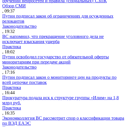
обучении нейросетей и правила «социальных» СЗПК
Обзор СМИ
, 09:37
Путин подписал закон об ограничениях для осужденных
релокантов
Законодательство
, 19:32
ВС напомнил, что прекращение уголовного дела не
исключает взыскания ущерба
Практика
, 18:02
Путин освободил государство от обязательной оферты
миноритариям при передаче акций
Законодательство
, 17:16
Путин подписал закон о мониторинге цен на продукты по
всей цепочке поставок
Практика
, 16:44
Прокуратура подала иск к структуре группы «Илим» на 1,8
млрд руб.
Практика
, 16:35
Экономколлегия ВС рассмотрит спор о классификации товара
по ВЭД ЕАЭС