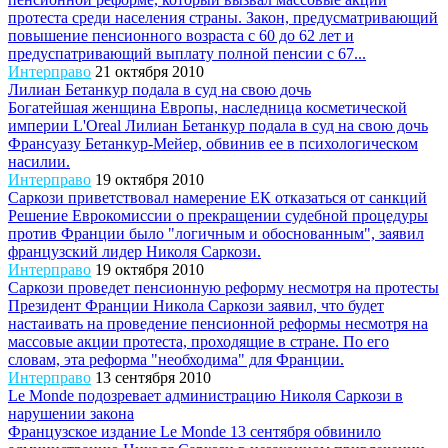
протеста среди населения страны. Закон, предусматривающий
повышение пенсионного возраста с 60 до 62 лет и
предуспатривающий выплату полной пенсии с 67...
Интерправо
21 октября 2010
Лилиан Бетанкур подала в суд на свою дочь
Богатейшая женщина Европы, наследница косметической
империи L'Oreal Лилиан Бетанкур подала в суд на свою дочь
Франсуазу Бетанкур-Мейер, обвинив ее в психологическом
насилии.
Интерправо
19 октября 2010
Саркози приветствовал намерение ЕК отказаться от санкций
Решение Еврокомиссии о прекращении судебной процедуры
против Франции было "логичным и обоснованным", заявил
французский лидер Николя Саркози.
Интерправо
19 октября 2010
Саркози проведет пенсионную реформу несмотря на протесты
Президент Франции Никола Саркози заявил, что будет
настаивать на проведение пенсионной реформы несмотря на
массовые акции протеста, проходящие в стране. По его
словам, эта реформа "необходима" для Франции.
Интерправо
13 сентября 2010
Le Monde подозревает администрацию Николя Саркози в
нарушении закона
Французское издание Le Monde 13 сентября обвинило