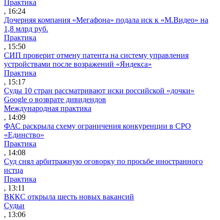
Практика
, 16:24
Дочерняя компания «Мегафона» подала иск к «М.Видео» на
1,8 млрд руб.
Практика
, 15:50
СИП проверит отмену патента на систему управления
устройствами после возражений «Яндекса»
Практика
, 15:17
Суды 10 стран рассматривают иски российской «дочки»
Google о возврате дивидендов
Международная практика
, 14:09
ФАС раскрыла схему ограничения конкуренции в СРО
«Единство»
Практика
, 14:08
Суд снял арбитражную оговорку по просьбе иностранного
истца
Практика
, 13:11
ВККС открыла шесть новых вакансий
Судьи
, 13:06