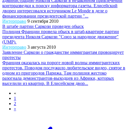
администрацию Николя Саркози в незаконном привлечении
контрразведки к поиску информатора газеты. Елисейский
дворец интересовался источником Le Monde в деле о
финансировании президентской партии "...
Интерправо
9 сентября 2010
В штабе партии Саркози проведен обыск
Полиция Франции провела обыск в штаб-квартире партии
президента Николя Саркози "Союз за народное движение"
(UMP).
Интерправо
3 августа 2010
Заявление Саркози о гражданстве иммигрантам провоцирует
протесты
Франция оказалась на пороге новой волны иммигрантских
протестов. Поводом послужило любительское видео, снятое в
одном из пригородов Парижа. Там полиция жестоко
разогнала демонстрантов-выходцев из Африки, которых
выселили из квартир. В Елисейском двор...
«
1
2
»