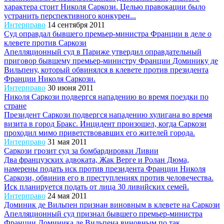
характера стоит Николя Саркози. Целью правокации было
устранить перспективного конкурен...
Интерправо
14 сентября 2011
Суд оправдал бывшего премьер-министра Франции в деле о
клевете против Саркози
Апелляционный суд в Париже утвердил оправдательный
приговор бывшему премьер-министру Франции Доминику де
Вильпену, который обвинялся в клевете против президента
Франции Николя Саркози.
Интерправо
30 июня 2011
Николя Саркози подвергся нападению во время поездки по
стране
Президент Саркози подвергся нападению хулигана во время
визита в город Бракс. Инцидент произошел, когда Саркози
проходил мимо приветствовавших его жителей города.
Интерправо
31 мая 2011
Саркози грозит суд за бомбардировки Ливии
Два французских адвоката, Жак Верге и Ролан Дюма,
намерены подать иск против президента Франции Николя
Саркози, обвинив его в преступлениях против человечества.
Иск планируется подать от лица 30 ливийских семей.
Интерправо
24 мая 2011
Доминик де Вильпен признан виновным в клевете на Саркози
Апелляционный суд признал бывшего премьер-министра
Франции Доминика де Вильпена виновным по так