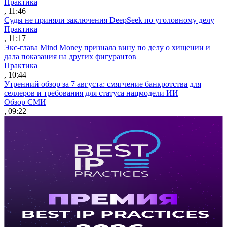
Практика
, 11:46
Суды не приняли заключения DeepSeek по уголовному делу
Практика
, 11:17
Экс-глава Mind Money признала вину по делу о хищении и
дала показания на других фигурантов
Практика
, 10:44
Утренний обзор за 7 августа: смягчение банкротства для
селлеров и требования для статуса нацмодели ИИ
Обзор СМИ
, 09:22