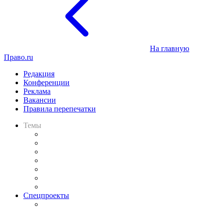
На главную
Право.ru
Редакция
Конференции
Реклама
Вакансии
Правила перепечатки
Темы
Практика
Законодательство
Процесс
Исследования
Рынок юридических услуг
Юридическое сообщество
Важнейшие правовые темы в прессе
Спецпроекты
Подкаст «В здравом уме
и твёрдой памяти»