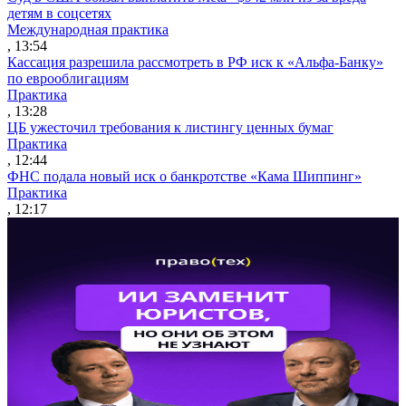
детям в соцсетях
Международная практика
, 13:54
Кассация разрешила рассмотреть в РФ иск к «Альфа-Банку»
по еврооблигациям
Практика
, 13:28
ЦБ ужесточил требования к листингу ценных бумаг
Практика
, 12:44
ФНС подала новый иск о банкротстве «Кама Шиппинг»
Практика
, 12:17