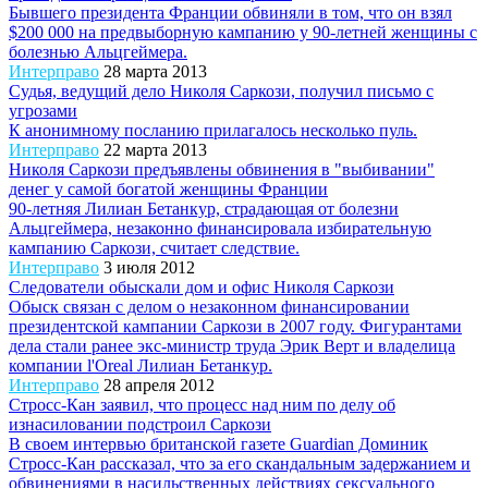
Бывшего президента Франции обвиняли в том, что он взял
$200 000 на предвыборную кампанию у 90-летней женщины с
болезнью Альцгеймера.
Интерправо
28 марта 2013
Судья, ведущий дело Николя Саркози, получил письмо с
угрозами
К анонимному посланию прилагалось несколько пуль.
Интерправо
22 марта 2013
Николя Саркози предъявлены обвинения в "выбивании"
денег у самой богатой женщины Франции
90-летняя Лилиан Бетанкур, страдающая от болезни
Альцгеймера, незаконно финансировала избирательную
кампанию Саркози, считает следствие.
Интерправо
3 июля 2012
Следователи обыскали дом и офис Николя Саркози
Обыск связан с делом о незаконном финансировании
президентской кампании Саркози в 2007 году. Фигурантами
дела стали ранее экс-министр труда Эрик Верт и владелица
компании l'Oreal Лилиан Бетанкур.
Интерправо
28 апреля 2012
Стросс-Кан заявил, что процесс над ним по делу об
изнасиловании подстроил Саркози
В своем интервью британской газете Guardian Доминик
Стросс-Кан рассказал, что за его скандальным задержанием и
обвинениями в насильственных действиях сексуального