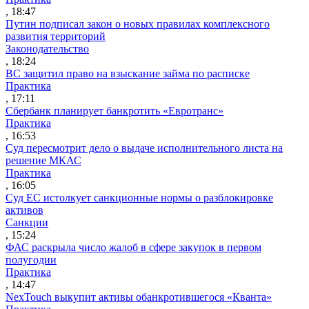
, 18:47
Путин подписал закон о новых правилах комплексного
развития территорий
Законодательство
, 18:24
ВС защитил право на взыскание займа по расписке
Практика
, 17:11
Сбербанк планирует банкротить «Евротранс»
Практика
, 16:53
Суд пересмотрит дело о выдаче исполнительного листа на
решение МКАС
Практика
, 16:05
Суд ЕС истолкует санкционные нормы о разблокировке
активов
Санкции
, 15:24
ФАС раскрыла число жалоб в сфере закупок в первом
полугодии
Практика
, 14:47
NexTouch выкупит активы обанкротившегося «Кванта»