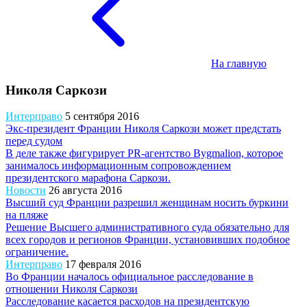
На главную
Николя Саркози
Интерправо
5 сентября 2016
Экс-президент Франции Николя Саркози может предстать
перед судом
В деле также фигурирует PR-агентство Bygmalion, которое
занималось информационным сопровождением
президентского марафона Саркози.
Новости
26 августа 2016
Высший суд Франции разрешил женщинам носить буркини
на пляже
Решение Высшего административного суда обязательно для
всех городов и регионов Франции, установивших подобное
ограничение.
Интерправо
17 февраля 2016
Во Франции началось официальное расследование в
отношении Николя Саркози
Расследование касается расходов на президентскую