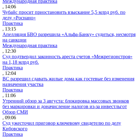
Международная практика
, 14:06
Чубайс просит приостановить взыскание 5,5 млрд руб. по
делу «Роснано»
Практика
, 13:15
Апелляция БВО разрешила «Альфа-Банку» судиться, несмотря
на санкции
Международная практика
, 12:30
Суд подтвердил законность ареста счетов «Межрегионстроя»
на 1,18 млрд руб.
Практика
, 12:04
ВС разрешил сдавать жилые дома как гостевые без изменения
назначения участка
Практика
, 11:06
Утренний обзор за 3 августа: блокировка массовых звонков
без маркировки и доначисление налогов из-за инвестльгот
Обзор СМИ
, 09:06
Суд ужесточил приговор ключевому свидетелю по делу
Кибовского
Практика