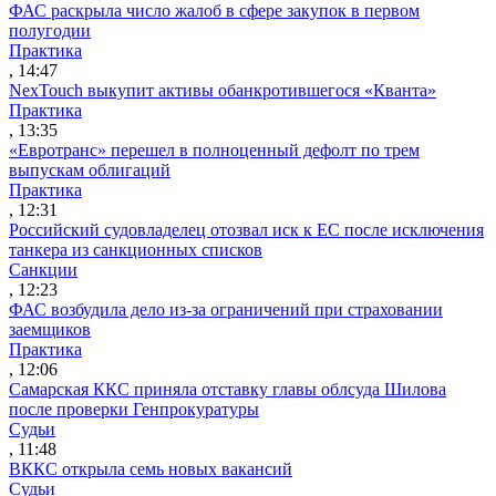
ФАС раскрыла число жалоб в сфере закупок в первом
полугодии
Практика
, 14:47
NexTouch выкупит активы обанкротившегося «Кванта»
Практика
, 13:35
«Евротранс» перешел в полноценный дефолт по трем
выпускам облигаций
Практика
, 12:31
Российский судовладелец отозвал иск к ЕС после исключения
танкера из санкционных списков
Санкции
, 12:23
ФАС возбудила дело из-за ограничений при страховании
заемщиков
Практика
, 12:06
Самарская ККС приняла отставку главы облсуда Шилова
после проверки Генпрокуратуры
Судьи
, 11:48
ВККС открыла семь новых вакансий
Судьи