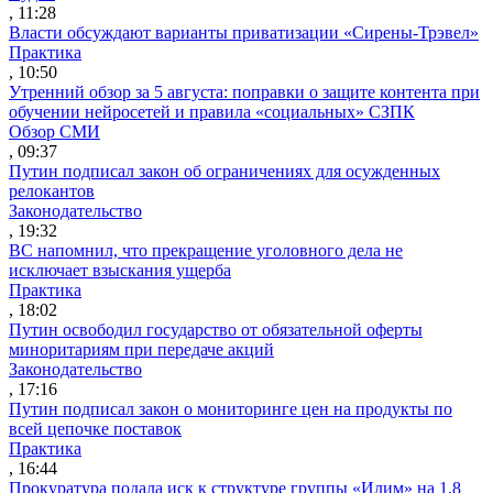
, 11:28
Власти обсуждают варианты приватизации «Сирены-Трэвел»
Практика
, 10:50
Утренний обзор за 5 августа: поправки о защите контента при
обучении нейросетей и правила «социальных» СЗПК
Обзор СМИ
, 09:37
Путин подписал закон об ограничениях для осужденных
релокантов
Законодательство
, 19:32
ВС напомнил, что прекращение уголовного дела не
исключает взыскания ущерба
Практика
, 18:02
Путин освободил государство от обязательной оферты
миноритариям при передаче акций
Законодательство
, 17:16
Путин подписал закон о мониторинге цен на продукты по
всей цепочке поставок
Практика
, 16:44
Прокуратура подала иск к структуре группы «Илим» на 1,8