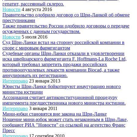
гепатит, рассеянный склероз.
Новости
4 августа 2016
Правительство одобрило договор со Шри-Ланкой об обмене
преступниками
Также правительство России одобрило договоры о передаче
осужденных с данным государством.
Новости
5 июля 2016
Суд Шри-Ланки встал на сторону российской компании в
споре с мировым фармгигантом
Судебные органы Шри-Ланки отказали в удовлетворении
иска швейцарского фармгиганта F. Hoffmann-La Roche Ltd,
который требовал запретить продажи российских
противоопухолевых лекарств компании Biocad, а также
аннулировать их регистрацию.
Интерправо
23 января 2013
Юристы Шри-Ланки бойкотируют инаугурацию нового
министра юстиции
Ассоциация считает антиконституционной процедуру
импичмента предшественника нового министра юстиции.
Интерправо
3 января 2011
Мини-юбки становятся вне закона на Шри-Ланке
Ношение мини-юбок может стать незаконным в Шри-Лаке,
сообщают РИА "Новости" со ссылкой на агентство Франс
Пресс
Интерправо
17 сентября 2010