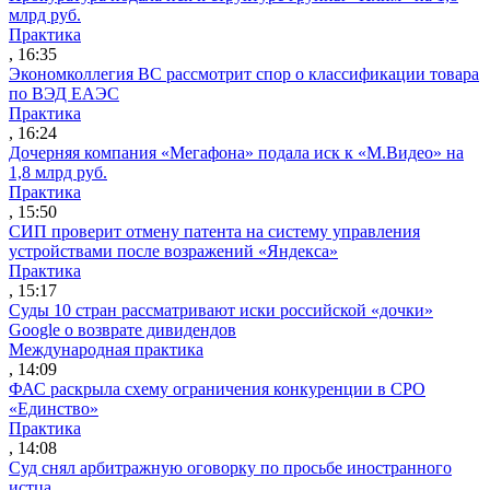
млрд руб.
Практика
, 16:35
Экономколлегия ВС рассмотрит спор о классификации товара
по ВЭД ЕАЭС
Практика
, 16:24
Дочерняя компания «Мегафона» подала иск к «М.Видео» на
1,8 млрд руб.
Практика
, 15:50
СИП проверит отмену патента на систему управления
устройствами после возражений «Яндекса»
Практика
, 15:17
Суды 10 стран рассматривают иски российской «дочки»
Google о возврате дивидендов
Международная практика
, 14:09
ФАС раскрыла схему ограничения конкуренции в СРО
«Единство»
Практика
, 14:08
Суд снял арбитражную оговорку по просьбе иностранного
истца