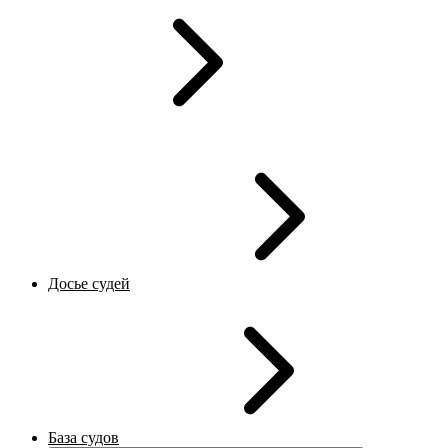
Досье судей
База судов