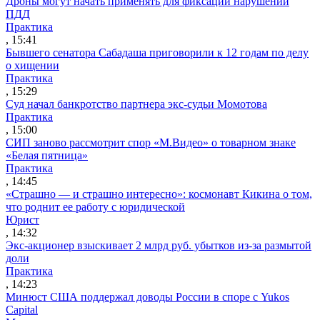
Дроны могут начать применять для фиксации нарушений
ПДД
Практика
, 15:41
Бывшего сенатора Сабадаша приговорили к 12 годам по делу
о хищении
Практика
, 15:29
Суд начал банкротство партнера экс-судьи Момотова
Практика
, 15:00
СИП заново рассмотрит спор «М.Видео» о товарном знаке
«Белая пятница»
Практика
, 14:45
«Страшно — и страшно интересно»: космонавт Кикина о том,
что роднит ее работу с юридической
Юрист
, 14:32
Экс-акционер взыскивает 2 млрд руб. убытков из-за размытой
доли
Практика
, 14:23
Минюст США поддержал доводы России в споре с Yukos
Capital