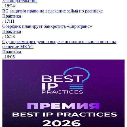
Законодательство
, 18:24
ВС защитил право на взыскание займа по расписке
Практика
, 17:11
Сбербанк планирует банкротить «Евротранс»
Практика
, 16:53
Суд пересмотрит дело о выдаче исполнительного листа на
решение МКАС
Практика
, 16:05