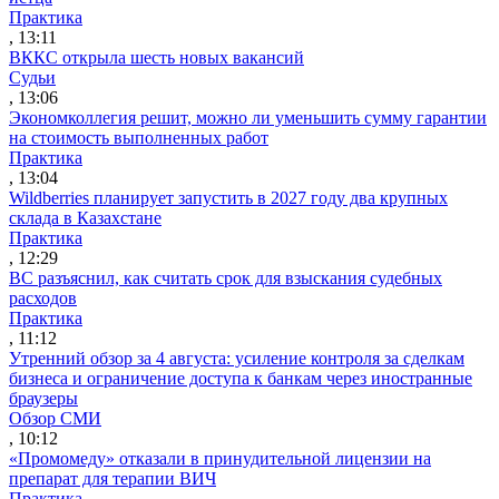
Практика
, 13:11
ВККС открыла шесть новых вакансий
Судьи
, 13:06
Экономколлегия решит, можно ли уменьшить сумму гарантии
на стоимость выполненных работ
Практика
, 13:04
Wildberries планирует запустить в 2027 году два крупных
склада в Казахстане
Практика
, 12:29
ВС разъяснил, как считать срок для взыскания судебных
расходов
Практика
, 11:12
Утренний обзор за 4 августа: усиление контроля за сделкам
бизнеса и ограничение доступа к банкам через иностранные
браузеры
Обзор СМИ
, 10:12
«Промомеду» отказали в принудительной лицензии на
препарат для терапии ВИЧ
Практика