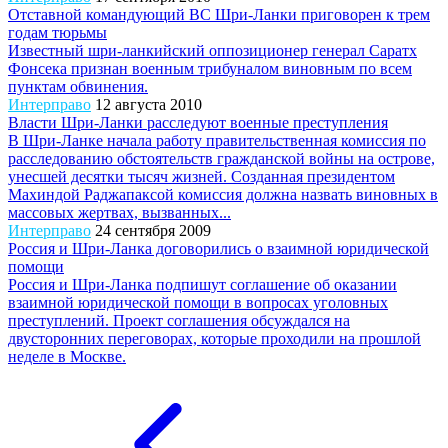
Отставной командующий ВС Шри-Ланки приговорен к трем
годам тюрьмы
Известный шри-ланкийский оппозиционер генерал Саратх
Фонсека признан военным трибуналом виновным по всем
пунктам обвинения.
Интерправо
12 августа 2010
Власти Шри-Ланки расследуют военные преступления
В Шри-Ланке начала работу правительственная комиссия по
расследованию обстоятельств гражданской войны на острове,
унесшей десятки тысяч жизней. Созданная президентом
Махиндой Раджапаксой комиссия должна назвать виновных в
массовых жертвах, вызванных...
Интерправо
24 сентября 2009
Россия и Шри-Ланка договорились о взаимной юридической
помощи
Россия и Шри-Ланка подпишут соглашение об оказании
взаимной юридической помощи в вопросах уголовных
преступлений. Проект соглашения обсуждался на
двусторонних переговорах, которые проходили на прошлой
неделе в Москве.