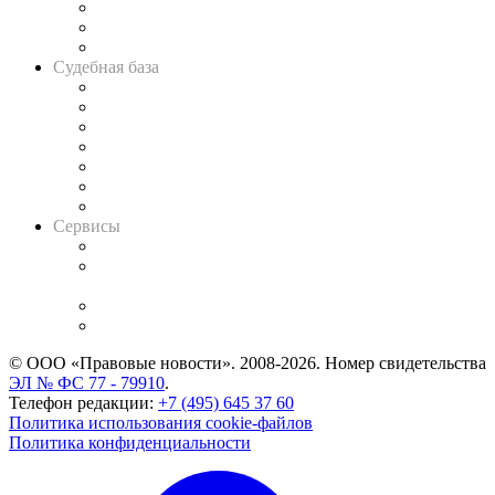
Советы для литигаторов
Сговоры на торгах
Авто
Судебная база
Картотека арбитражных дел
Решения арбитражных судов
Календарь рассмотрения арбитражных дел
Досье судей
Информация о судах
RSS лента новостей
Вакансии для юристов
Сервисы
Справочно-правовая система
Casebook: мониторинг дел
и компаний
Caselook: поиск и анализ практики
CASE.ONE: управление юридической службой
© ООО «Правовые новости». 2008-2026.
Номер свидетельства
ЭЛ № ФС 77 - 79910
.
Телефон редакции:
+7 (495) 645 37 60
Политика использования cookie-файлов
Политика конфиденциальности