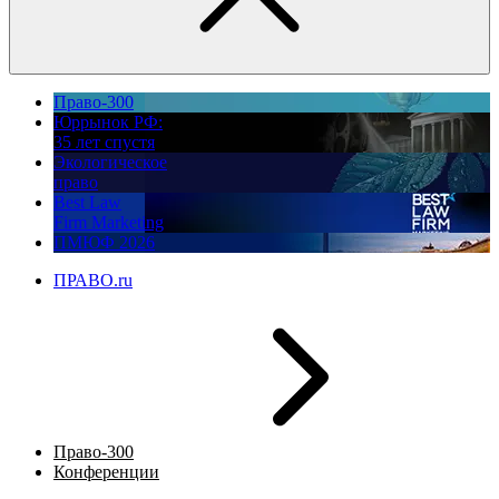
Право-300
Юррынок РФ:
35 лет спустя
Экологическое
право
Best Law
Firm Marketing
ПМЮФ 2026
ПРАВО.ru
Право-300
Конференции