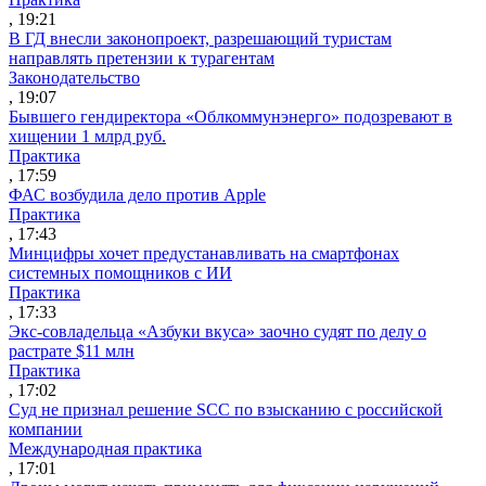
, 19:21
В ГД внесли законопроект, разрешающий туристам
направлять претензии к турагентам
Законодательство
, 19:07
Бывшего гендиректора «Облкоммунэнерго» подозревают в
хищении 1 млрд руб.
Практика
, 17:59
ФАС возбудила дело против Apple
Практика
, 17:43
Минцифры хочет предустанавливать на смартфонах
системных помощников с ИИ
Практика
, 17:33
Экс-совладельца «Азбуки вкуса» заочно судят по делу о
растрате $11 млн
Практика
, 17:02
Суд не признал решение SCC по взысканию с российской
компании
Международная практика
, 17:01