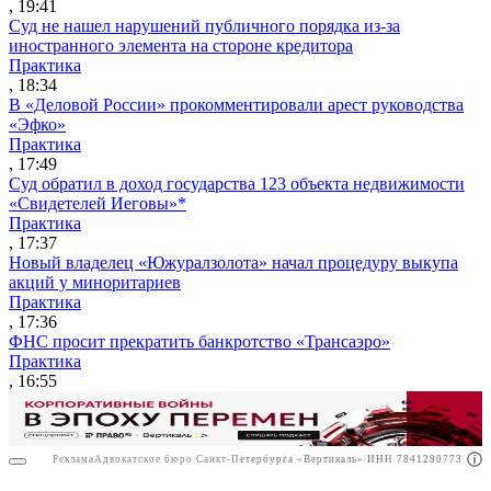
, 19:41
Суд не нашел нарушений публичного порядка из-за
иностранного элемента на стороне кредитора
Практика
, 18:34
В «Деловой России» прокомментировали арест руководства
«Эфко»
Практика
, 17:49
Суд обратил в доход государства 123 объекта недвижимости
«Свидетелей Иеговы»*
Практика
, 17:37
Новый владелец «Южуралзолота» начал процедуру выкупа
акций у миноритариев
Практика
, 17:36
ФНС просит прекратить банкротство «Трансаэро»
Практика
, 16:55
Реклама
Адвокатское бюро Санкт-Петербурга «Вертикаль» ИНН 7841290773
Реклама
АО"Право.ру" ИНН: 7708095468