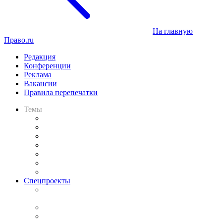
На главную
Право.ru
Редакция
Конференции
Реклама
Вакансии
Правила перепечатки
Темы
Практика
Законодательство
Процесс
Исследования
Рынок юридических услуг
Юридическое сообщество
Важнейшие правовые темы в прессе
Спецпроекты
Подкаст «В здравом уме
и твёрдой памяти»
Legal Design
Банкротная панорама