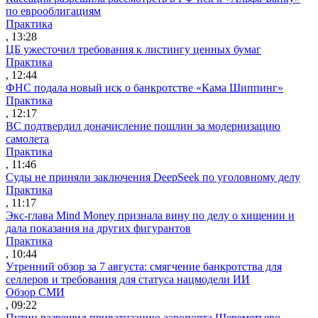
по еврооблигациям
Практика
, 13:28
ЦБ ужесточил требования к листингу ценных бумаг
Практика
, 12:44
ФНС подала новый иск о банкротстве «Кама Шиппинг»
Практика
, 12:17
ВС подтвердил доначисление пошлин за модернизацию
самолета
Практика
, 11:46
Суды не приняли заключения DeepSeek по уголовному делу
Практика
, 11:17
Экс-глава Mind Money признала вину по делу о хищении и
дала показания на других фигурантов
Практика
, 10:44
Утренний обзор за 7 августа: смягчение банкротства для
селлеров и требования для статуса нацмодели ИИ
Обзор СМИ
, 09:22
Путин разрешил приватизацию аэропорта Шереметьево