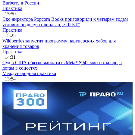
Burberry в России
Практика
, 15:50
Экс-директора Popcorn Books приговорили к четырем годам
условно по делу о пропаганде ЛГБТ*
Практика
, 15:25
Wildberries запустит программу партнерских хабов для
хранения товаров
Практика
, 14:31
Суд в США обязал выплатить Meta* $942 млн из-за вреда
детям в соцсетях
Международная практика
, 13:54