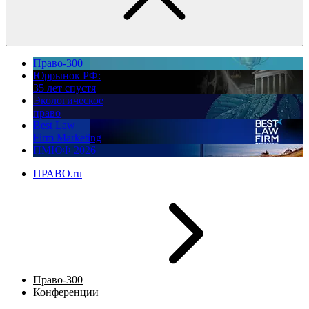
Право-300
Юррынок РФ:
35 лет спустя
Экологическое
право
Best Law
Firm Marketing
ПМЮФ 2026
ПРАВО.ru
Право-300
Конференции