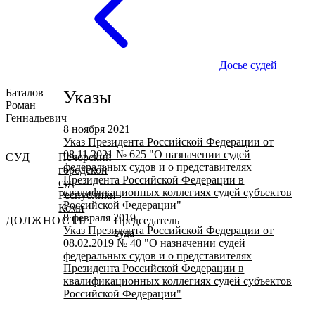
Досье судей
Баталов
Указы
Роман
Геннадьевич
8 ноября 2021
Указ Президента Российской Федерации от
08.11.2021 № 625 "О назначении судей
СУД
Печорский
федеральных судов и о представителях
городской
Президента Российской Федерации в
суд
квалификационных коллегиях судей субъектов
Республики
Российской Федерации"
Коми
8 февраля 2019
ДОЛЖНОСТЬ
Председатель
Указ Президента Российской Федерации от
суда
08.02.2019 № 40 "О назначении судей
федеральных судов и о представителях
Президента Российской Федерации в
квалификационных коллегиях судей субъектов
Российской Федерации"