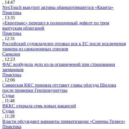
, 14:47
NexTouch выкупит активы обанкротившегося «Кванта»
Практика
, 13:35
«Евротранс» перешел в полноценный дефолт по трем
выпускам облигаций
Практика
, 12:31
Российский судовладелец отозвал иск к ЕС после исключения
танкера из санкционных списков
Санкции
, 12:23
ФАС возбудила дело из-за ограничений при страховании
заемщиков
Практика
, 12:06
Самарская ККС приняла отставку главы облсуда Шилова
после проверки Генпрокуратуры
Судьи
, 11:48
ВККС открыла семь новых вакансий
Судьи
, 11:28
Власти обсуждают варианты приватизации «Сирены-Трэвел»
Практика