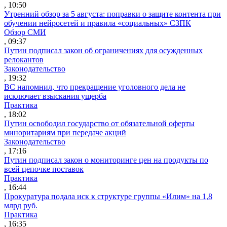
, 10:50
Утренний обзор за 5 августа: поправки о защите контента при
обучении нейросетей и правила «социальных» СЗПК
Обзор СМИ
, 09:37
Путин подписал закон об ограничениях для осужденных
релокантов
Законодательство
, 19:32
ВС напомнил, что прекращение уголовного дела не
исключает взыскания ущерба
Практика
, 18:02
Путин освободил государство от обязательной оферты
миноритариям при передаче акций
Законодательство
, 17:16
Путин подписал закон о мониторинге цен на продукты по
всей цепочке поставок
Практика
, 16:44
Прокуратура подала иск к структуре группы «Илим» на 1,8
млрд руб.
Практика
, 16:35