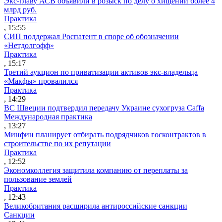
Экс-главу АСВ объявили в розыск по делу о хищении более 4
млрд руб.
Практика
, 15:55
СИП поддержал Роспатент в споре об обозначении
«Нетдолгофф»
Практика
, 15:17
Третий аукцион по приватизации активов экс-владельца
«Макфы» провалился
Практика
, 14:29
ВС Швеции подтвердил передачу Украине сухогруза Caffa
Международная практика
, 13:27
Минфин планирует отбирать подрядчиков госконтрактов в
строительстве по их репутации
Практика
, 12:52
Экономколлегия защитила компанию от переплаты за
пользование землей
Практика
, 12:43
Великобритания расширила антироссийские санкции
Санкции