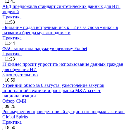
, 12:41
АБД предложила стандарт синтетических данных для ИИ-
моделей
Практика
, 11:53
«Билайн» подал встречный иск к Т2 из-за слова «микс» в
названии бренда мультиподписки
Практика
, 11:44
ФАС запретила наружную рекламу Fonbet
Практика
, 11:23
IT-бизнес просит упростить использование данных граждан
для обучения ИИ
Законодательство
, 10:59
Утренний обзор за 6 августа: ужесточение закупок
иностранной техники и рост рынка M&A за счет
национализации
Обзор СМИ
, 09:26
Росимущество проведет новый аукцион по продаже активов
Global Spirits
Практика
, 18:50