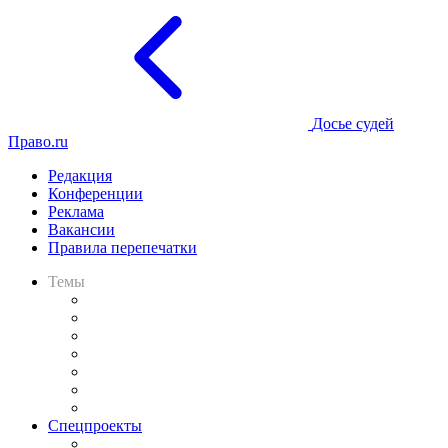
Досье судей
Право.ru
Редакция
Конференции
Реклама
Вакансии
Правила перепечатки
Темы
Практика
Законодательство
Процесс
Исследования
Рынок юридических услуг
Юридическое сообщество
Важнейшие правовые темы в прессе
Спецпроекты
Подкаст «В здравом уме