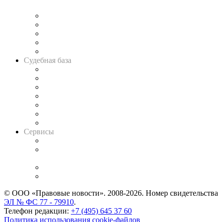
и твёрдой памяти»
Legal Design
Банкротная панорама
Советы для литигаторов
Сговоры на торгах
Авто
Судебная база
Картотека арбитражных дел
Решения арбитражных судов
Календарь рассмотрения арбитражных дел
Досье судей
Информация о судах
RSS лента новостей
Вакансии для юристов
Сервисы
Справочно-правовая система
Casebook: мониторинг дел
и компаний
Caselook: поиск и анализ практики
CASE.ONE: управление юридической службой
© ООО «Правовые новости». 2008-2026.
Номер свидетельства
ЭЛ № ФС 77 - 79910
.
Телефон редакции:
+7 (495) 645 37 60
Политика использования cookie-файлов