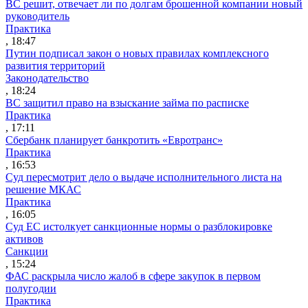
ВС решит, отвечает ли по долгам брошенной компании новый
руководитель
Практика
, 18:47
Путин подписал закон о новых правилах комплексного
развития территорий
Законодательство
, 18:24
ВС защитил право на взыскание займа по расписке
Практика
, 17:11
Сбербанк планирует банкротить «Евротранс»
Практика
, 16:53
Суд пересмотрит дело о выдаче исполнительного листа на
решение МКАС
Практика
, 16:05
Суд ЕС истолкует санкционные нормы о разблокировке
активов
Санкции
, 15:24
ФАС раскрыла число жалоб в сфере закупок в первом
полугодии
Практика