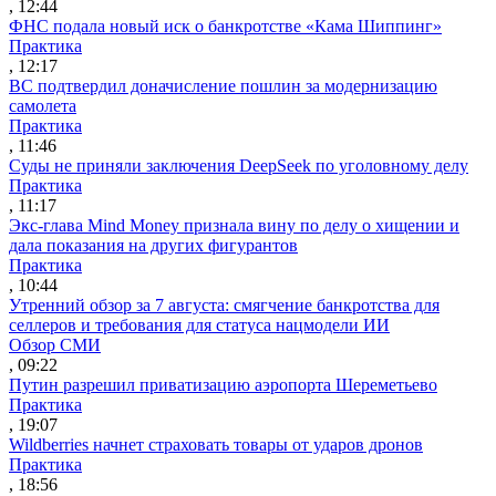
, 12:44
ФНС подала новый иск о банкротстве «Кама Шиппинг»
Практика
, 12:17
ВС подтвердил доначисление пошлин за модернизацию
самолета
Практика
, 11:46
Суды не приняли заключения DeepSeek по уголовному делу
Практика
, 11:17
Экс-глава Mind Money признала вину по делу о хищении и
дала показания на других фигурантов
Практика
, 10:44
Утренний обзор за 7 августа: смягчение банкротства для
селлеров и требования для статуса нацмодели ИИ
Обзор СМИ
, 09:22
Путин разрешил приватизацию аэропорта Шереметьево
Практика
, 19:07
Wildberries начнет страховать товары от ударов дронов
Практика
, 18:56