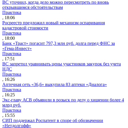
ВС уточнил, когда дело можно пересмотреть по вновь
открывшимся обстоятельствам
Практика
, 18:06
Росреестр предложил новый механизм оспаривания
кадастровой стоимости
Практика
, 18:00
Банк «Траст» погасит 797,3 млн руб. долга перед ФНС за
«Гема-Инвест»
Практика
, 17:51
ВС запретил уравнивать цены участников закупок без учета
НДС
Практика
, 16:26
Аптечная сеть «36,6» выкупила 83 аптеки «Диалога»
Практика
, 16:25
Экс-главу АСВ объявили в розыск по делу о хищении более 4
млрд руб.
Практика
, 15:55
СИП поддержал Роспатент в споре об обозначении
«Нетдолгофф»