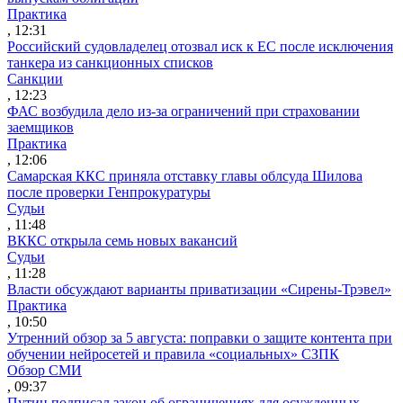
Практика
, 12:31
Российский судовладелец отозвал иск к ЕС после исключения
танкера из санкционных списков
Санкции
, 12:23
ФАС возбудила дело из-за ограничений при страховании
заемщиков
Практика
, 12:06
Самарская ККС приняла отставку главы облсуда Шилова
после проверки Генпрокуратуры
Судьи
, 11:48
ВККС открыла семь новых вакансий
Судьи
, 11:28
Власти обсуждают варианты приватизации «Сирены-Трэвел»
Практика
, 10:50
Утренний обзор за 5 августа: поправки о защите контента при
обучении нейросетей и правила «социальных» СЗПК
Обзор СМИ
, 09:37
Путин подписал закон об ограничениях для осужденных