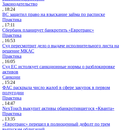
Законодательство
, 18:24
ВС защитил право на взыскание займа по расписке
Практика
, 17:11
Сбербанк планирует банкротить «Евротранс»
Практика
, 16:53
Суд пересмотрит дело о выдаче исполнительного листа на
решение МКАС
Практика
, 16:05
Суд ЕС истолкует санкционные нормы о разблокировке
активов
Санкции
, 15:24
ФАС раскрыла число жалоб в сфере закупок в первом
полугодии
Практика
, 14:47
NexTouch выкупит активы обанкротившегося «Кванта»
Практика
, 13:35
«Евротранс» перешел в полноценный дефолт по трем
выпускам облигаций