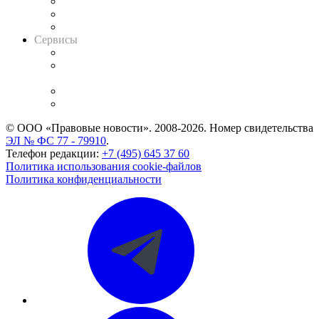
Информация о судах
RSS лента новостей
Вакансии для юристов
Сервисы
Справочно-правовая система
Casebook: мониторинг дел
и компаний
Caselook: поиск и анализ практики
CASE.ONE: управление юридической службой
© ООО «Правовые новости». 2008-2026.
Номер свидетельства
ЭЛ № ФС 77 - 79910
.
Телефон редакции:
+7 (495) 645 37 60
Политика использования cookie-файлов
Политика конфиденциальности