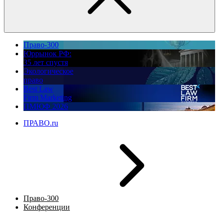
Право-300
Юррынок РФ:
35 лет спустя
Экологическое
право
Best Law
Firm Marketing
ПМЮФ 2026
ПРАВО.ru
Право-300
Конференции