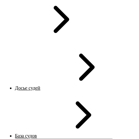
Досье судей
База судов