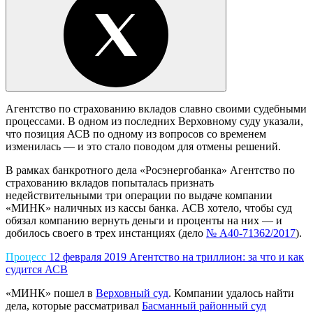
Агентство по страхованию вкладов славно своими судебными
процессами. В одном из последних Верховному суду указали,
что позиция АСВ по одному из вопросов со временем
изменилась — и это стало поводом для отмены решений.
В рамках банкротного дела «Росэнергобанка» Агентство по
страхованию вкладов попыталась признать
недействительными три операции по выдаче компании
«МИНК» наличных из кассы банка. АСВ хотело, чтобы суд
обязал компанию вернуть деньги и проценты на них — и
добилось своего в трех инстанциях (дело
№ А40-71362/2017
).
Процесс
12 февраля 2019
Агентство на триллион: за что и как
судится АСВ
«МИНК» пошел в
Верховный суд
. Компании удалось найти
дела, которые рассматривал
Басманный районный суд