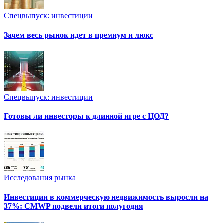
Спецвыпуск: инвестиции
Зачем весь рынок идет в премиум и люкс
Спецвыпуск: инвестиции
Готовы ли инвесторы к длинной игре с ЦОД?
Исследования рынка
Инвестиции в коммерческую недвижимость выросли на
37%: CMWP подвели итоги полугодия