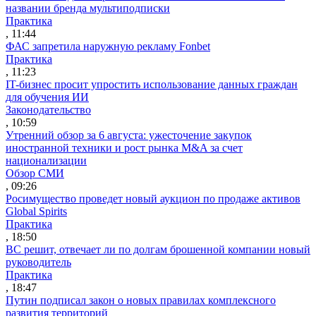
названии бренда мультиподписки
Практика
, 11:44
ФАС запретила наружную рекламу Fonbet
Практика
, 11:23
IT-бизнес просит упростить использование данных граждан
для обучения ИИ
Законодательство
, 10:59
Утренний обзор за 6 августа: ужесточение закупок
иностранной техники и рост рынка M&A за счет
национализации
Обзор СМИ
, 09:26
Росимущество проведет новый аукцион по продаже активов
Global Spirits
Практика
, 18:50
ВС решит, отвечает ли по долгам брошенной компании новый
руководитель
Практика
, 18:47
Путин подписал закон о новых правилах комплексного
развития территорий