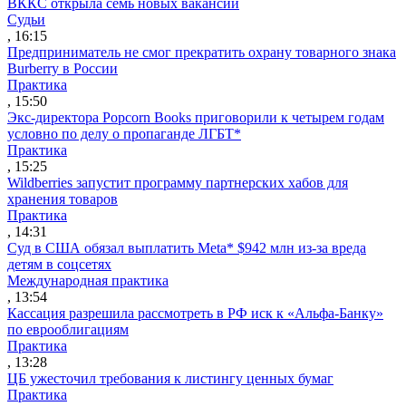
ВККС открыла семь новых вакансий
Судьи
, 16:15
Предприниматель не смог прекратить охрану товарного знака
Burberry в России
Практика
, 15:50
Экс-директора Popcorn Books приговорили к четырем годам
условно по делу о пропаганде ЛГБТ*
Практика
, 15:25
Wildberries запустит программу партнерских хабов для
хранения товаров
Практика
, 14:31
Суд в США обязал выплатить Meta* $942 млн из-за вреда
детям в соцсетях
Международная практика
, 13:54
Кассация разрешила рассмотреть в РФ иск к «Альфа-Банку»
по еврооблигациям
Практика
, 13:28
ЦБ ужесточил требования к листингу ценных бумаг
Практика