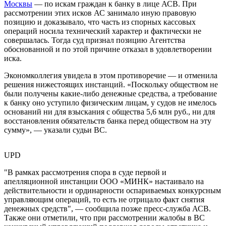
Москвы
— по искам граждан к банку в лице АСВ. При
рассмотрении этих исков АС занимало иную правовую
позицию и доказывало, что часть из спорных кассовых
операций носила технический характер и фактически не
совершалась. Тогда суд признал позицию Агентства
обоснованной и по этой причине отказал в удовлетворении
иска.
Экономколлегия увидела в этом противоречие — и отменила
решения нижестоящих инстанций. «Поскольку обществом не
были получены какие-либо денежные средства, а требование
к банку оно уступило физическим лицам, у судов не имелось
оснований ни для взыскания с общества 5,6 млн руб., ни для
восстановления обязательств банка перед обществом на эту
сумму», — указали судьи ВС.
UPD
"В рамках рассмотрения спора в суде первой и
апелляционной инстанции ООО «МИНК» настаивало на
действительности и ординарности оспариваемых конкурсным
управляющим операций, то есть не отрицало факт снятия
денежных средств", — сообщила позже пресс-служба АСВ.
Также они отметили, что при рассмотрении жалобы в ВС