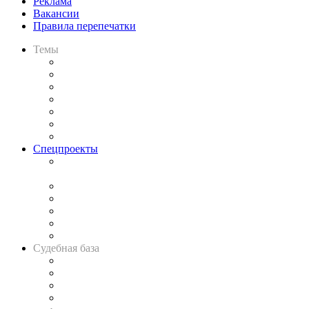
Реклама
Вакансии
Правила перепечатки
Темы
Практика
Законодательство
Процесс
Исследования
Рынок юридических услуг
Юридическое сообщество
Важнейшие правовые темы в прессе
Спецпроекты
Подкаст «В здравом уме
и твёрдой памяти»
Legal Design
Банкротная панорама
Советы для литигаторов
Сговоры на торгах
Авто
Судебная база
Картотека арбитражных дел
Решения арбитражных судов
Календарь рассмотрения арбитражных дел
Досье судей