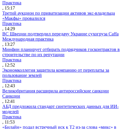
Практика
, 15:17
Третий аукцион по приватизации активов экс-владельца
«Макфы» провалился
Практика
, 14:29
ВС Швеции подтвердил передачу Украине сухогруза Caffa
Международная практика
, 13:27
Минфин планирует отбирать подрядчиков госконтрактов в
строительстве по их репутации
Практика
, 12:52
Экономколлегия защитила компанию от переплаты за
пользование землей
Практика
, 12:43
Великобритания расширила антироссийские санкции
Санкции
, 12:41
АБД предложила стандарт синтетических данных для ИИ-
моделей
Практика
, 11:53
«Билайн» подал встречный иск к Т2 из-за слова «микс» в