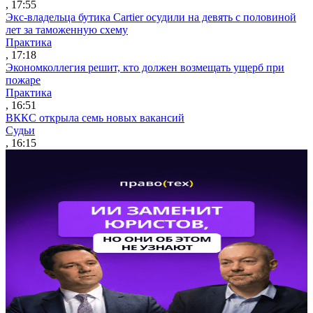
, 17:55
Экс-владельца бутика Cartier осудили на девять с половиной
лет за таможенную схему
Практика
, 17:18
Экономколлегия решит, кто должен возмещать ущерб при
пожаре
Практика
, 16:51
ВККС открыла семь новых вакансий
Судьи
, 16:15