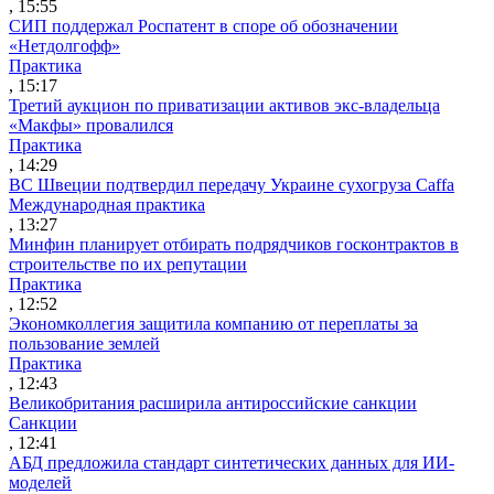
, 15:55
СИП поддержал Роспатент в споре об обозначении
«Нетдолгофф»
Практика
, 15:17
Третий аукцион по приватизации активов экс-владельца
«Макфы» провалился
Практика
, 14:29
ВС Швеции подтвердил передачу Украине сухогруза Caffa
Международная практика
, 13:27
Минфин планирует отбирать подрядчиков госконтрактов в
строительстве по их репутации
Практика
, 12:52
Экономколлегия защитила компанию от переплаты за
пользование землей
Практика
, 12:43
Великобритания расширила антироссийские санкции
Санкции
, 12:41
АБД предложила стандарт синтетических данных для ИИ-
моделей