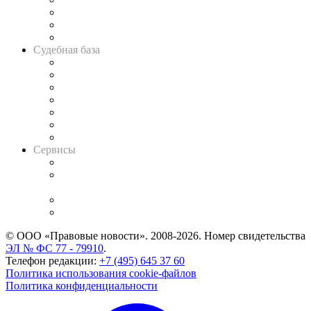
Советы для литигаторов
Сговоры на торгах
Авто
Судебная база
Картотека арбитражных дел
Решения арбитражных судов
Календарь рассмотрения арбитражных дел
Досье судей
Информация о судах
RSS лента новостей
Вакансии для юристов
Сервисы
Справочно-правовая система
Casebook: мониторинг дел
и компаний
Caselook: поиск и анализ практики
CASE.ONE: управление юридической службой
© ООО «Правовые новости». 2008-2026.
Номер свидетельства
ЭЛ № ФС 77 - 79910
.
Телефон редакции:
+7 (495) 645 37 60
Политика использования cookie-файлов
Политика конфиденциальности