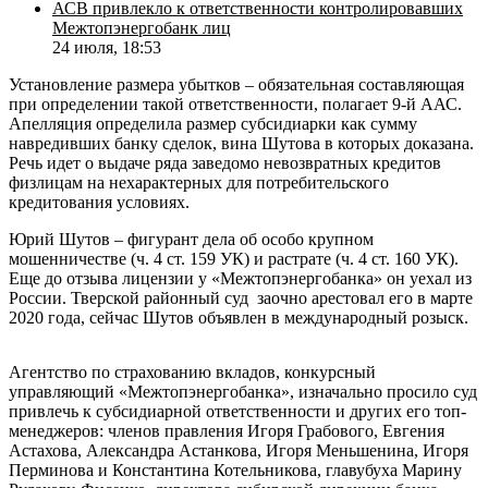
АСВ привлекло к ответственности контролировавших
Межтопэнергобанк лиц
24 июля, 18:53
Установление размера убытков – обязательная составляющая
при определении такой ответственности, полагает 9-й ААС.
Апелляция определила размер субсидиарки как сумму
навредивших банку сделок, вина Шутова в которых доказана.
Речь идет о выдаче ряда заведомо невозвратных кредитов
физлицам на нехарактерных для потребительского
кредитования условиях.
Юрий Шутов – фигурант дела об особо крупном
мошенничестве (ч. 4 ст. 159 УК) и растрате (ч. 4 ст. 160 УК).
Еще до отзыва лицензии у «Межтопэнергобанка» он уехал из
России. Тверской районный суд заочно арестовал его в марте
2020 года, сейчас Шутов объявлен в международный розыск.
Агентство по страхованию вкладов, конкурсный
управляющий «Межтопэнергобанка», изначально просило суд
привлечь к субсидиарной ответственности и других его топ-
менеджеров: членов правления Игоря Грабового, Евгения
Астахова, Александра Астанкова, Игоря Меньшенина, Игоря
Перминова и Константина Котельникова, главубуха Марину