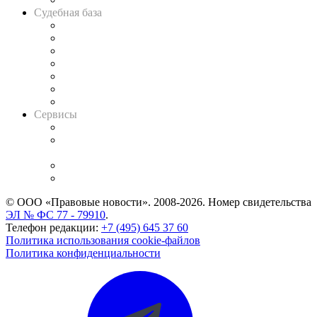
Судебная база
Картотека арбитражных дел
Решения арбитражных судов
Календарь рассмотрения арбитражных дел
Досье судей
Информация о судах
RSS лента новостей
Вакансии для юристов
Сервисы
Справочно-правовая система
Casebook: мониторинг дел
и компаний
Caselook: поиск и анализ практики
CASE.ONE: управление юридической службой
© ООО «Правовые новости». 2008-2026.
Номер свидетельства
ЭЛ № ФС 77 - 79910
.
Телефон редакции:
+7 (495) 645 37 60
Политика использования cookie-файлов
Политика конфиденциальности