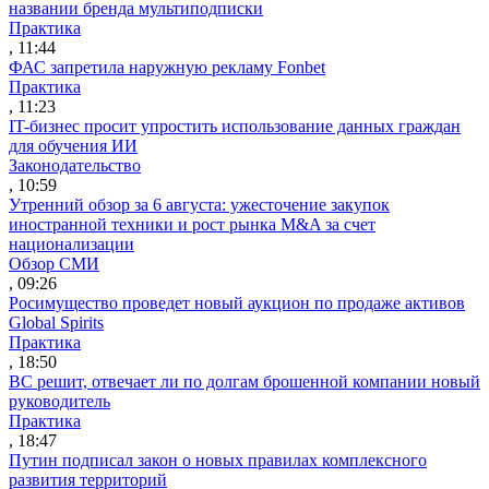
названии бренда мультиподписки
Практика
, 11:44
ФАС запретила наружную рекламу Fonbet
Практика
, 11:23
IT-бизнес просит упростить использование данных граждан
для обучения ИИ
Законодательство
, 10:59
Утренний обзор за 6 августа: ужесточение закупок
иностранной техники и рост рынка M&A за счет
национализации
Обзор СМИ
, 09:26
Росимущество проведет новый аукцион по продаже активов
Global Spirits
Практика
, 18:50
ВС решит, отвечает ли по долгам брошенной компании новый
руководитель
Практика
, 18:47
Путин подписал закон о новых правилах комплексного
развития территорий