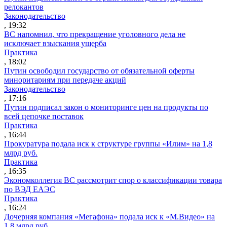
релокантов
Законодательство
, 19:32
ВС напомнил, что прекращение уголовного дела не
исключает взыскания ущерба
Практика
, 18:02
Путин освободил государство от обязательной оферты
миноритариям при передаче акций
Законодательство
, 17:16
Путин подписал закон о мониторинге цен на продукты по
всей цепочке поставок
Практика
, 16:44
Прокуратура подала иск к структуре группы «Илим» на 1,8
млрд руб.
Практика
, 16:35
Экономколлегия ВС рассмотрит спор о классификации товара
по ВЭД ЕАЭС
Практика
, 16:24
Дочерняя компания «Мегафона» подала иск к «М.Видео» на
1,8 млрд руб.