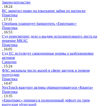
Законодательство
, 18:24
ВС защитил право на взыскание займа по расписке
Практика
, 17:11
Сбербанк планирует банкротить «Евротранс»
Практика
, 16:53
Суд пересмотрит дело о выдаче исполнительного листа на
решение МКАС
Практика
, 16:05
Суд ЕС истолкует санкционные нормы о разблокировке
активов
Санкции
, 15:24
ФАС раскрыла число жалоб в сфере закупок в первом
полугодии
Практика
, 14:47
NexTouch выкупит активы обанкротившегося «Кванта»
Практика
, 13:35
«Евротранс» перешел в полноценный дефолт по трем
выпускам облигаций