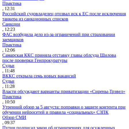
Практика
, 12:31
Российский судовладелец отозвал иск к ЕС после исключения
танкера из санкционных списков
Санкции
, 12:23
ФАС возбудила дело из-за ограничений при страховании
заемщиков
Практика
, 12:06
Самарская ККС приняла отставку главы облсуда Шилова
после проверки Генпрокуратуры
Судьи
, 11:48
ВККС открыла семь новых вакансий
Судьи
, 11:28
Власти обсуждают варианты приватизации «Сирены-Трэвел»
Практика
, 10:50
Утренний обзор за 5 августа: поправки о защите контента при
обучении нейросетей и правила «социальных» СЗПК
Обзор СМИ
, 09:37
Путин подписал закон об ограничениях для осужденных