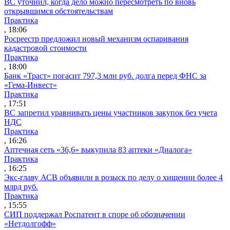
ВС уточнил, когда дело можно пересмотреть по вновь
открывшимся обстоятельствам
Практика
, 18:06
Росреестр предложил новый механизм оспаривания
кадастровой стоимости
Практика
, 18:00
Банк «Траст» погасит 797,3 млн руб. долга перед ФНС за
«Гема-Инвест»
Практика
, 17:51
ВС запретил уравнивать цены участников закупок без учета
НДС
Практика
, 16:26
Аптечная сеть «36,6» выкупила 83 аптеки «Диалога»
Практика
, 16:25
Экс-главу АСВ объявили в розыск по делу о хищении более 4
млрд руб.
Практика
, 15:55
СИП поддержал Роспатент в споре об обозначении
«Нетдолгофф»