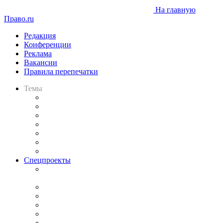
На главную
Право.ru
Редакция
Конференции
Реклама
Вакансии
Правила перепечатки
Темы
Практика
Законодательство
Процесс
Исследования
Рынок юридических услуг
Юридическое сообщество
Важнейшие правовые темы в прессе
Спецпроекты
Подкаст «В здравом уме
и твёрдой памяти»
Legal Design
Банкротная панорама
Советы для литигаторов
Сговоры на торгах
Авто