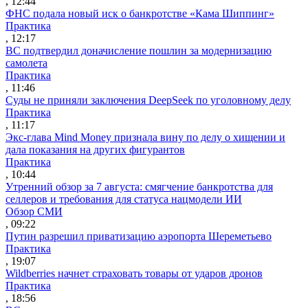
, 12:44
ФНС подала новый иск о банкротстве «Кама Шиппинг»
Практика
, 12:17
ВС подтвердил доначисление пошлин за модернизацию
самолета
Практика
, 11:46
Суды не приняли заключения DeepSeek по уголовному делу
Практика
, 11:17
Экс-глава Mind Money признала вину по делу о хищении и
дала показания на других фигурантов
Практика
, 10:44
Утренний обзор за 7 августа: смягчение банкротства для
селлеров и требования для статуса нацмодели ИИ
Обзор СМИ
, 09:22
Путин разрешил приватизацию аэропорта Шереметьево
Практика
, 19:07
Wildberries начнет страховать товары от ударов дронов
Практика
, 18:56