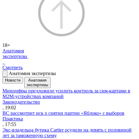
18+
Анатомия
экспертизы
Смотреть
Анатомия экспертизы
Новости
Анатомия
экспертизы
Минцифры предложило усилить контроль за сим-картами в
M2M-устройствах компаний
Законодательство
, 19:02
ВС рассмотрит иск о снятии партии «Яблоко» с выборов
Практика
, 17:55
Экс-владельца бутика Cartier осудили на девять с половиной
лет за таможенную схему