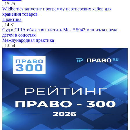
, 15:25
Wildberries запустит программу партнерских хабов для
хранения товаров
Практика
, 14:31
Суд в США обязал выплатить Meta* $942 млн из-за вреда
детям в соцсетях
Международная практика
, 13:54