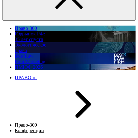
Право-300
Юррынок РФ:
35 лет спустя
Экологическое
право
Best Law
Firm Marketing
ПМЮФ 2026
ПРАВО.ru
Право-300
Конференции