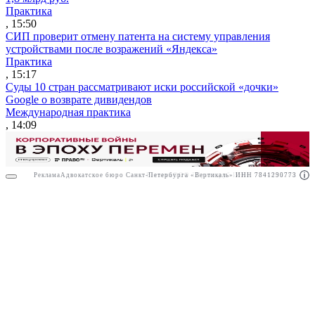
Практика
, 15:50
СИП проверит отмену патента на систему управления
устройствами после возражений «Яндекса»
Практика
, 15:17
Суды 10 стран рассматривают иски российской «дочки»
Google о возврате дивидендов
Международная практика
, 14:09
Реклама
Адвокатское бюро Санкт-Петербурга «Вертикаль» ИНН 7841290773
Реклама
ООО "Право.ру" ИНН: 7704835288