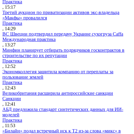
Практика
, 15:17
Третий аукцион по приватизации активов экс-владельца
«Макфы» провалился
Практика
, 14:29
ВС Швеции подтвердил передачу Украине сухогруза Caffa
Международная практика
, 13:27
Минфин планирует отбирать подрядчиков госконтрактов в
строительстве по их репутации
Практика
, 12:52
Экономколлегия защитила компанию от переплаты за
пользование землей
Практика
, 12:43
Великобритания расширила антироссийские санкции
Санкции
, 12:41
АБД предложила стандарт синтетических данных для ИИ-
моделей
Практика
, 11:53
«Билайн» подал встречный иск к Т2 из-за слова «микс» в