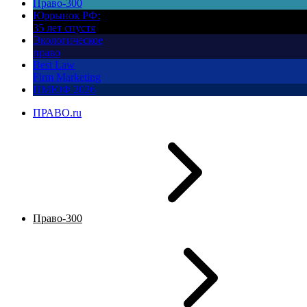
Право-300
Юррынок РФ:
35 лет спустя
Экологическое
право
Best Law
Firm Marketing
ПМЮФ 2026
ПРАВО.ru
Право-300