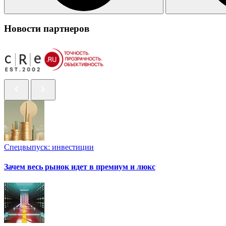
Новости партнеров
Спецвыпуск: инвестиции
Зачем весь рынок идет в премиум и люкс