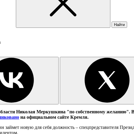
Найти
а
области Николая Меркушкина "по собственному желанию". В
ликовано
на официальном сайте Кремля.
кин займет новую для себя должность – спецпредставителя През
идентом.