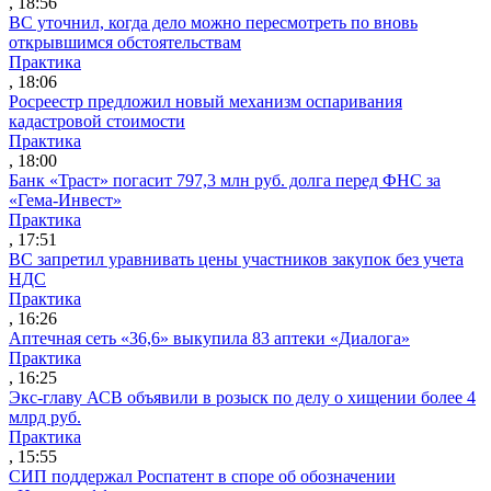
, 18:56
ВС уточнил, когда дело можно пересмотреть по вновь
открывшимся обстоятельствам
Практика
, 18:06
Росреестр предложил новый механизм оспаривания
кадастровой стоимости
Практика
, 18:00
Банк «Траст» погасит 797,3 млн руб. долга перед ФНС за
«Гема-Инвест»
Практика
, 17:51
ВС запретил уравнивать цены участников закупок без учета
НДС
Практика
, 16:26
Аптечная сеть «36,6» выкупила 83 аптеки «Диалога»
Практика
, 16:25
Экс-главу АСВ объявили в розыск по делу о хищении более 4
млрд руб.
Практика
, 15:55
СИП поддержал Роспатент в споре об обозначении