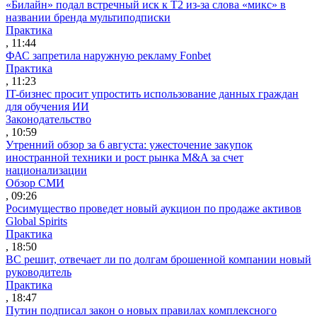
«Билайн» подал встречный иск к Т2 из-за слова «микс» в
названии бренда мультиподписки
Практика
, 11:44
ФАС запретила наружную рекламу Fonbet
Практика
, 11:23
IT-бизнес просит упростить использование данных граждан
для обучения ИИ
Законодательство
, 10:59
Утренний обзор за 6 августа: ужесточение закупок
иностранной техники и рост рынка M&A за счет
национализации
Обзор СМИ
, 09:26
Росимущество проведет новый аукцион по продаже активов
Global Spirits
Практика
, 18:50
ВС решит, отвечает ли по долгам брошенной компании новый
руководитель
Практика
, 18:47
Путин подписал закон о новых правилах комплексного