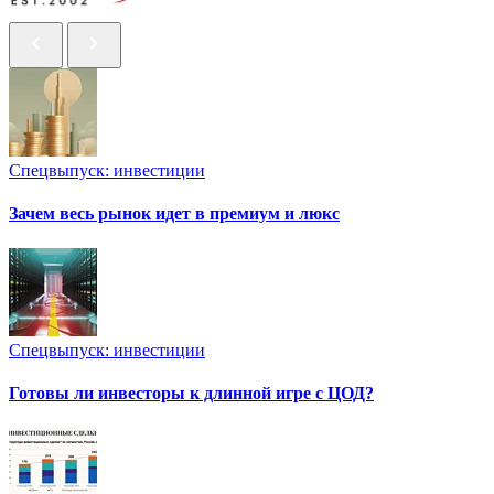
Спецвыпуск: инвестиции
Зачем весь рынок идет в премиум и люкс
Спецвыпуск: инвестиции
Готовы ли инвесторы к длинной игре с ЦОД?