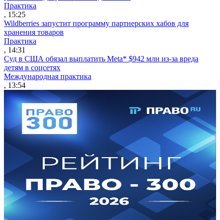
Практика
, 15:25
Wildberries запустит программу партнерских хабов для
хранения товаров
Практика
, 14:31
Суд в США обязал выплатить Meta* $942 млн из-за вреда
детям в соцсетях
Международная практика
, 13:54