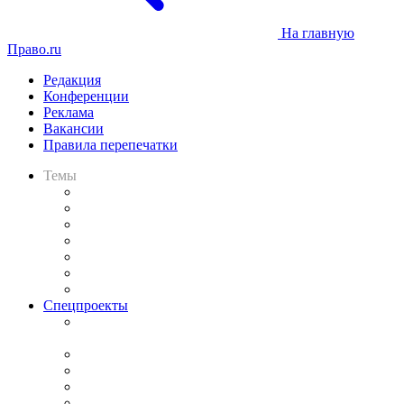
На главную
Право.ru
Редакция
Конференции
Реклама
Вакансии
Правила перепечатки
Темы
Практика
Законодательство
Процесс
Исследования
Рынок юридических услуг
Юридическое сообщество
Важнейшие правовые темы в прессе
Спецпроекты
Подкаст «В здравом уме
и твёрдой памяти»
Legal Design
Банкротная панорама
Советы для литигаторов
Сговоры на торгах