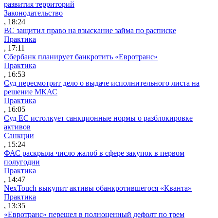
развития территорий
Законодательство
, 18:24
ВС защитил право на взыскание займа по расписке
Практика
, 17:11
Сбербанк планирует банкротить «Евротранс»
Практика
, 16:53
Суд пересмотрит дело о выдаче исполнительного листа на
решение МКАС
Практика
, 16:05
Суд ЕС истолкует санкционные нормы о разблокировке
активов
Санкции
, 15:24
ФАС раскрыла число жалоб в сфере закупок в первом
полугодии
Практика
, 14:47
NexTouch выкупит активы обанкротившегося «Кванта»
Практика
, 13:35
«Евротранс» перешел в полноценный дефолт по трем