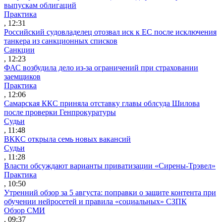
выпускам облигаций
Практика
, 12:31
Российский судовладелец отозвал иск к ЕС после исключения
танкера из санкционных списков
Санкции
, 12:23
ФАС возбудила дело из-за ограничений при страховании
заемщиков
Практика
, 12:06
Самарская ККС приняла отставку главы облсуда Шилова
после проверки Генпрокуратуры
Судьи
, 11:48
ВККС открыла семь новых вакансий
Судьи
, 11:28
Власти обсуждают варианты приватизации «Сирены-Трэвел»
Практика
, 10:50
Утренний обзор за 5 августа: поправки о защите контента при
обучении нейросетей и правила «социальных» СЗПК
Обзор СМИ
, 09:37