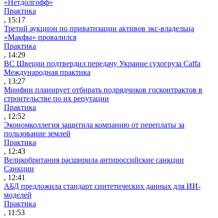
«Нетдолгофф»
Практика
, 15:17
Третий аукцион по приватизации активов экс-владельца
«Макфы» провалился
Практика
, 14:29
ВС Швеции подтвердил передачу Украине сухогруза Caffa
Международная практика
, 13:27
Минфин планирует отбирать подрядчиков госконтрактов в
строительстве по их репутации
Практика
, 12:52
Экономколлегия защитила компанию от переплаты за
пользование землей
Практика
, 12:43
Великобритания расширила антироссийские санкции
Санкции
, 12:41
АБД предложила стандарт синтетических данных для ИИ-
моделей
Практика
, 11:53