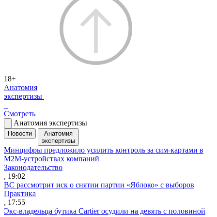
18+
Анатомия
экспертизы
Смотреть
Анатомия экспертизы
Новости
Анатомия
экспертизы
Минцифры предложило усилить контроль за сим-картами в
M2M-устройствах компаний
Законодательство
, 19:02
ВС рассмотрит иск о снятии партии «Яблоко» с выборов
Практика
, 17:55
Экс-владельца бутика Cartier осудили на девять с половиной