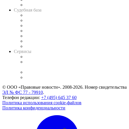
Авто
Судебная база
Картотека арбитражных дел
Решения арбитражных судов
Календарь рассмотрения арбитражных дел
Досье судей
Информация о судах
RSS лента новостей
Вакансии для юристов
Сервисы
Справочно-правовая система
Casebook: мониторинг дел
и компаний
Caselook: поиск и анализ практики
CASE.ONE: управление юридической службой
© ООО «Правовые новости». 2008-2026.
Номер свидетельства
ЭЛ № ФС 77 - 79910
.
Телефон редакции:
+7 (495) 645 37 60
Политика использования cookie-файлов
Политика конфиденциальности