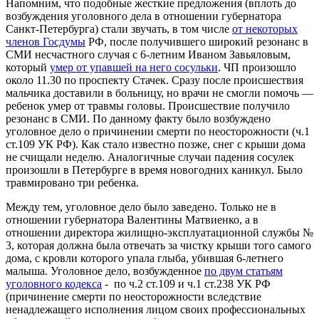
Напомним, что подобные жесткие предложения (вплоть до
возбуждения уголовного дела в отношении губернатора
Санкт-Петербурга) стали звучать, в том числе
от некоторых
членов Госдумы
РФ, после получившего широкий резонанс в
СМИ несчастного случая с 6-летним Иваном Завьяловым,
который
умер от упавшей на него сосульки
. ЧП произошло
около 11.30 по проспекту Стачек. Сразу после происшествия
мальчика доставили в больницу, но врачи не смогли помочь —
ребенок умер от травмы головы. Происшествие получило
резонанс в СМИ. По данному факту было возбуждено
уголовное дело о причинении смерти по неосторожности (ч.1
ст.109 УК РФ). Как стало известно позже, снег с крыши дома
не счищали неделю. Аналогичные случаи падения сосулек
произошли в Петербурге в время новогодних каникул. Было
травмировано три ребенка.
Между тем, уголовное дело было заведено. Только не в
отношении губернатора Валентины Матвиенко, а в
отношении директора жилищно-эксплуатационной службы №
3, которая должна была отвечать за чистку крыши того самого
дома, с кровли которого упала глыба, убившая 6-летнего
малыша. Уголовное дело, возбужденное
по двум статьям
уголовного кодекса
- по ч.2 ст.109 и ч.1 ст.238 УК РФ
(причинение смерти по неосторожности вследствие
ненадлежащего исполнения лицом своих профессиональных