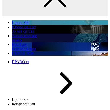
Право-300
Юррынок РФ:
35 лет спустя
Экологическое
право
Best Law
Firm Marketing
ПМЮФ 2026
ПРАВО.ru
Право-300
Конференции