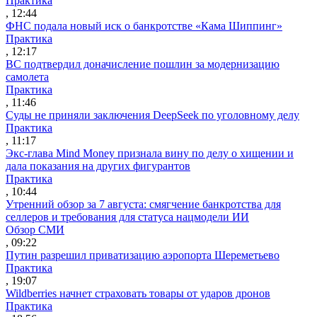
Практика
, 12:44
ФНС подала новый иск о банкротстве «Кама Шиппинг»
Практика
, 12:17
ВС подтвердил доначисление пошлин за модернизацию
самолета
Практика
, 11:46
Суды не приняли заключения DeepSeek по уголовному делу
Практика
, 11:17
Экс-глава Mind Money признала вину по делу о хищении и
дала показания на других фигурантов
Практика
, 10:44
Утренний обзор за 7 августа: смягчение банкротства для
селлеров и требования для статуса нацмодели ИИ
Обзор СМИ
, 09:22
Путин разрешил приватизацию аэропорта Шереметьево
Практика
, 19:07
Wildberries начнет страховать товары от ударов дронов
Практика