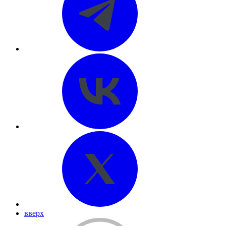
вверх