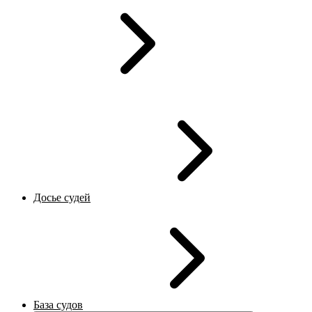
Досье судей
База судов