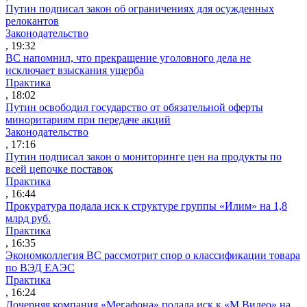
Путин подписал закон об ограничениях для осужденных
релокантов
Законодательство
, 19:32
ВС напомнил, что прекращение уголовного дела не
исключает взыскания ущерба
Практика
, 18:02
Путин освободил государство от обязательной оферты
миноритариям при передаче акций
Законодательство
, 17:16
Путин подписал закон о мониторинге цен на продукты по
всей цепочке поставок
Практика
, 16:44
Прокуратура подала иск к структуре группы «Илим» на 1,8
млрд руб.
Практика
, 16:35
Экономколлегия ВС рассмотрит спор о классификации товара
по ВЭД ЕАЭС
Практика
, 16:24
Дочерняя компания «Мегафона» подала иск к «М.Видео» на