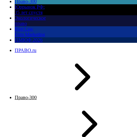
Право-300
Юррынок РФ:
35 лет спустя
Экологическое
право
Best Law
Firm Marketing
ПМЮФ 2026
ПРАВО.ru
Право-300