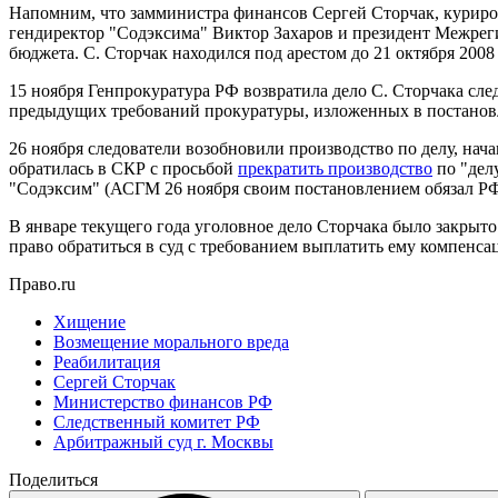
Напомним, что замминистра финансов Сергей Сторчак, куриро
гендиректор "Содэксима" Виктор Захаров и президент Межрег
бюджета. С. Сторчак находился под арестом до 21 октября 2008
15 ноября Генпрокуратура РФ возвратила дело С. Сторчака сле
предыдущих требований прокуратуры, изложенных в постановле
26 ноября следователи возобновили производство по делу, нача
обратилась в СКР с просьбой
прекратить производство
по "дел
"Содэксим" (АСГМ 26 ноября своим постановлением обязал 
В январе текущего года уголовное дело Сторчака было закрыто
право обратиться в суд с требованием выплатить ему компенса
Право.ru
Хищение
Возмещение морального вреда
Реабилитация
Сергей Сторчак
Министерство финансов РФ
Следственный комитет РФ
Арбитражный суд г. Москвы
Поделиться