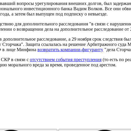
вавший вопросы урегулирования внешних долгов, был задержан 
ионального инвестиционного банка Вадим Волков. Все они обви
 года, а затем был выпущен под подписку о невыезде.
дствию для дополнительного расследования "в связи с нарушени
нии о возвращении дела на дополнительное расследование от 2
в дополнительное расследование, а 29 ноября срок следствия был
у Сторчака". Защита ссылалась на решение Арбитражного суда 
РФ в лице Минфина
возвратить компании-фигуранту
"дела Сторча
 СКР в связи с
отсутствием события преступления
(то есть по р
цию морального вреда за время, проведенное под арестом.