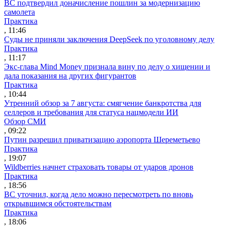
ВС подтвердил доначисление пошлин за модернизацию
самолета
Практика
, 11:46
Суды не приняли заключения DeepSeek по уголовному делу
Практика
, 11:17
Экс-глава Mind Money признала вину по делу о хищении и
дала показания на других фигурантов
Практика
, 10:44
Утренний обзор за 7 августа: смягчение банкротства для
селлеров и требования для статуса нацмодели ИИ
Обзор СМИ
, 09:22
Путин разрешил приватизацию аэропорта Шереметьево
Практика
, 19:07
Wildberries начнет страховать товары от ударов дронов
Практика
, 18:56
ВС уточнил, когда дело можно пересмотреть по вновь
открывшимся обстоятельствам
Практика
, 18:06