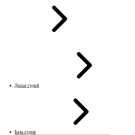
Досье судей
База судов