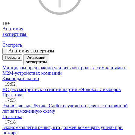
18+
Анатомия
экспертизы
Смотреть
Анатомия экспертизы
Новости
Анатомия
экспертизы
Минцифры предложило усилить контроль за сим-картами в
M2M-устройствах компаний
Законодательство
, 19:02
ВС рассмотрит иск о снятии партии «Яблоко» с выборов
Практика
, 17:55
Экс-владельца бутика Cartier осудили на девять с половиной
лет за таможенную схему
Практика
, 17:18
Экономколлегия решит, кто должен возмещать ущерб при
пожаре