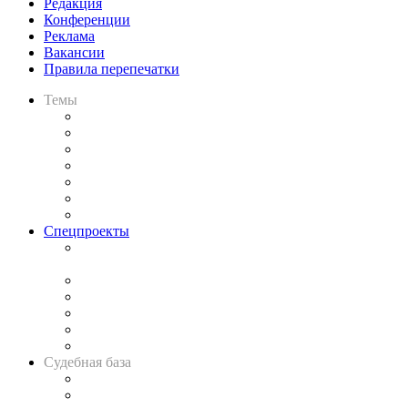
Редакция
Конференции
Реклама
Вакансии
Правила перепечатки
Темы
Практика
Законодательство
Процесс
Исследования
Рынок юридических услуг
Юридическое сообщество
Важнейшие правовые темы в прессе
Спецпроекты
Подкаст «В здравом уме
и твёрдой памяти»
Legal Design
Банкротная панорама
Советы для литигаторов
Сговоры на торгах
Авто
Судебная база
Картотека арбитражных дел
Решения арбитражных судов