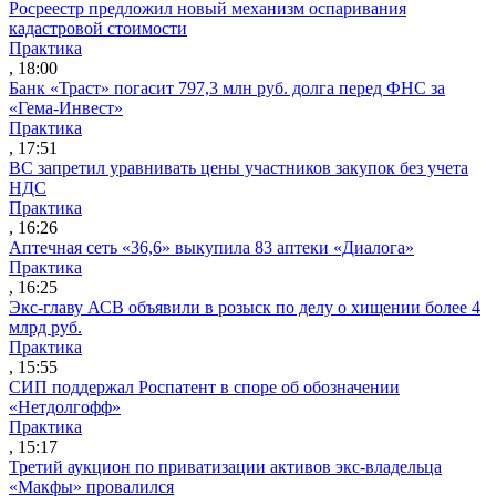
Росреестр предложил новый механизм оспаривания
кадастровой стоимости
Практика
, 18:00
Банк «Траст» погасит 797,3 млн руб. долга перед ФНС за
«Гема-Инвест»
Практика
, 17:51
ВС запретил уравнивать цены участников закупок без учета
НДС
Практика
, 16:26
Аптечная сеть «36,6» выкупила 83 аптеки «Диалога»
Практика
, 16:25
Экс-главу АСВ объявили в розыск по делу о хищении более 4
млрд руб.
Практика
, 15:55
СИП поддержал Роспатент в споре об обозначении
«Нетдолгофф»
Практика
, 15:17
Третий аукцион по приватизации активов экс-владельца
«Макфы» провалился