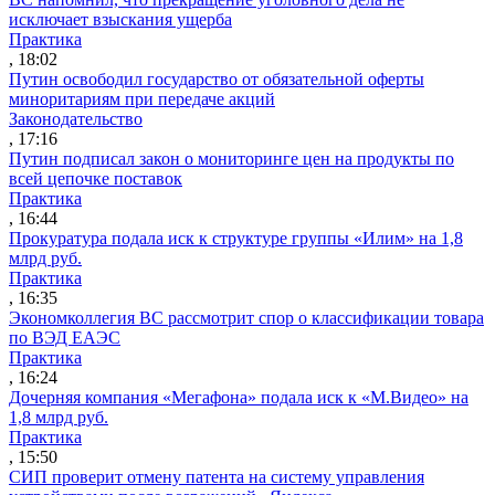
исключает взыскания ущерба
Практика
, 18:02
Путин освободил государство от обязательной оферты
миноритариям при передаче акций
Законодательство
, 17:16
Путин подписал закон о мониторинге цен на продукты по
всей цепочке поставок
Практика
, 16:44
Прокуратура подала иск к структуре группы «Илим» на 1,8
млрд руб.
Практика
, 16:35
Экономколлегия ВС рассмотрит спор о классификации товара
по ВЭД ЕАЭС
Практика
, 16:24
Дочерняя компания «Мегафона» подала иск к «М.Видео» на
1,8 млрд руб.
Практика
, 15:50
СИП проверит отмену патента на систему управления