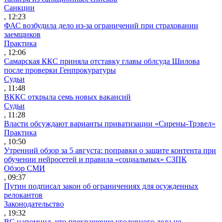
Санкции
, 12:23
ФАС возбудила дело из-за ограничений при страховании
заемщиков
Практика
, 12:06
Самарская ККС приняла отставку главы облсуда Шилова
после проверки Генпрокуратуры
Судьи
, 11:48
ВККС открыла семь новых вакансий
Судьи
, 11:28
Власти обсуждают варианты приватизации «Сирены-Трэвел»
Практика
, 10:50
Утренний обзор за 5 августа: поправки о защите контента при
обучении нейросетей и правила «социальных» СЗПК
Обзор СМИ
, 09:37
Путин подписал закон об ограничениях для осужденных
релокантов
Законодательство
, 19:32
ВС напомнил, что прекращение уголовного дела не