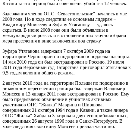
Казани за это период были совершены убийства 12 человек.
Задержания членов ОПС "Севастопольские" начались в мае
2008 года. Но в ходе следствия ее основным лидерам –
Владимиру Моисееву и Зуфару Утяганову — удалось
скрыться. В июне 2008 года они были объявлены в
международный розыск и в отношении них заочно избрана
мера пресечения в виде заключения под стражу.
Зуфара Утяганова задержали 7 октября 2009 года на
территории Черногории по подозрению в подделке паспорта.
14 мая 2010 года он был экстрадирован в Россию. 19 июля
2011 года Верховный суд Татарстана приговорил Утяганова к
9,5 годам колонии общего режима.
2 августа 2010 года на территории Польши по подозрению в
незаконном пересечении границы был задержан Владимир
Моисеев и 13 января 2011 года экстрадирован в Россию. Ему
было предъявлено обвинение в убийствах активных
участников ОПС "Жилка" Маврина и Ширшова,
совершенных 21 октября 1994 года в Казани, а также лидера
ОПС "Жилка" Хайдара Закирова и двух его приближенных,
совершенных 26 августа 1996 года в Санкт-Петербурге. В
ходе следствия свою вину Моисеев признал частично.