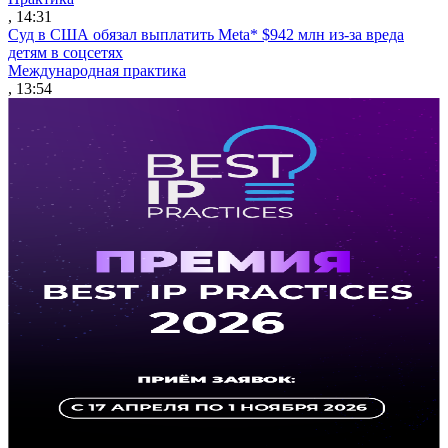
, 14:31
Суд в США обязал выплатить Meta* $942 млн из-за вреда
детям в соцсетях
Международная практика
, 13:54