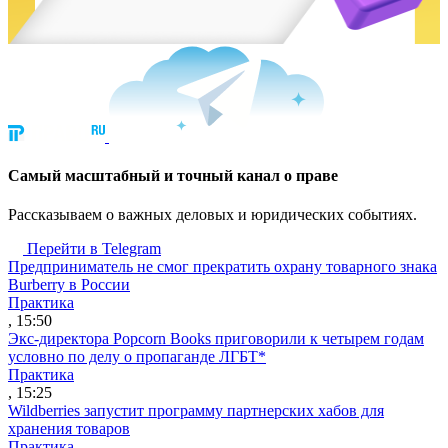
Cамый масштабный и точный канал о праве
Рассказываем о важных деловых и юридических событиях.
Перейти в Telegram
Предприниматель не смог прекратить охрану товарного знака
Burberry в России
Практика
, 15:50
Экс-директора Popcorn Books приговорили к четырем годам
условно по делу о пропаганде ЛГБТ*
Практика
, 15:25
Wildberries запустит программу партнерских хабов для
хранения товаров
Практика