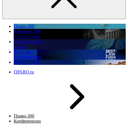
Право-300
Юррынок РФ:
35 лет спустя
Экологическое
право
Best Law
Firm Marketing
ПМЮФ 2026
ПРАВО.ru
Право-300
Конференции