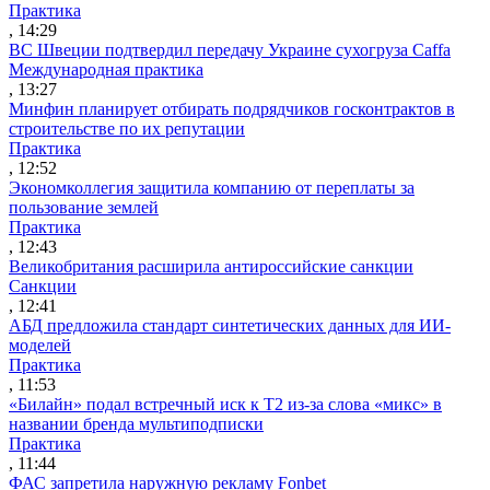
Практика
, 14:29
ВС Швеции подтвердил передачу Украине сухогруза Caffa
Международная практика
, 13:27
Минфин планирует отбирать подрядчиков госконтрактов в
строительстве по их репутации
Практика
, 12:52
Экономколлегия защитила компанию от переплаты за
пользование землей
Практика
, 12:43
Великобритания расширила антироссийские санкции
Санкции
, 12:41
АБД предложила стандарт синтетических данных для ИИ-
моделей
Практика
, 11:53
«Билайн» подал встречный иск к Т2 из-за слова «микс» в
названии бренда мультиподписки
Практика
, 11:44
ФАС запретила наружную рекламу Fonbet