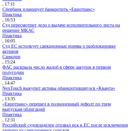
, 17:11
Сбербанк планирует банкротить «Евротранс»
Практика
, 16:53
Суд пересмотрит дело о выдаче исполнительного листа на
решение МКАС
Практика
, 16:05
Суд ЕС истолкует санкционные нормы о разблокировке
активов
Санкции
, 15:24
ФАС раскрыла число жалоб в сфере закупок в первом
полугодии
Практика
, 14:47
NexTouch выкупит активы обанкротившегося «Кванта»
Практика
, 13:35
«Евротранс» перешел в полноценный дефолт по трем
выпускам облигаций
Практика
, 12:31
Российский судовладелец отозвал иск к ЕС после исключения
танкера из санкционных списков