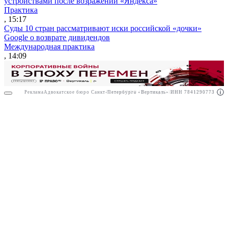
устройствами после возражений «Яндекса»
Практика
, 15:17
Суды 10 стран рассматривают иски российской «дочки»
Google о возврате дивидендов
Международная практика
, 14:09
Реклама
Адвокатское бюро Санкт-Петербурга «Вертикаль» ИНН 7841290773
Реклама
ООО "Право.ру" ИНН: 7704835288