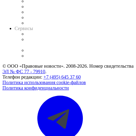
Календарь рассмотрения арбитражных дел
Досье судей
Информация о судах
RSS лента новостей
Вакансии для юристов
Сервисы
Справочно-правовая система
Casebook: мониторинг дел
и компаний
Caselook: поиск и анализ практики
CASE.ONE: управление юридической службой
© ООО «Правовые новости». 2008-2026.
Номер свидетельства
ЭЛ № ФС 77 - 79910
.
Телефон редакции:
+7 (495) 645 37 60
Политика использования cookie-файлов
Политика конфиденциальности