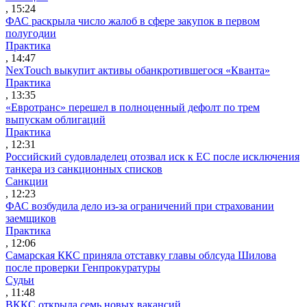
, 15:24
ФАС раскрыла число жалоб в сфере закупок в первом
полугодии
Практика
, 14:47
NexTouch выкупит активы обанкротившегося «Кванта»
Практика
, 13:35
«Евротранс» перешел в полноценный дефолт по трем
выпускам облигаций
Практика
, 12:31
Российский судовладелец отозвал иск к ЕС после исключения
танкера из санкционных списков
Санкции
, 12:23
ФАС возбудила дело из-за ограничений при страховании
заемщиков
Практика
, 12:06
Самарская ККС приняла отставку главы облсуда Шилова
после проверки Генпрокуратуры
Судьи
, 11:48
ВККС открыла семь новых вакансий