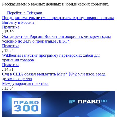
Рассказываем о важных деловых и юридических событиях.
Перейти в Telegram
Предприниматель не смог прекратить охрану товарного знака
Burberry в России
Практика
, 15:50
Экс-директора Popcorn Books приговорили к четырем годам
условно по делу о пропаганде ЛГБТ*
Практика
, 15:25
Wildberries запустит программу партнерских хабов для
хранения товаров
Практика
, 14:31
Суд в США обязал выплатить Meta* $942 млн из-за вреда
детям в соцсетях
Международная практика
, 13:54