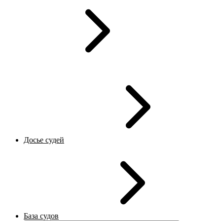
Досье судей
База судов