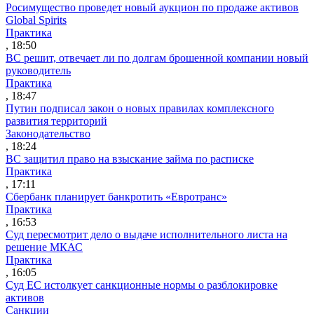
Росимущество проведет новый аукцион по продаже активов
Global Spirits
Практика
, 18:50
ВС решит, отвечает ли по долгам брошенной компании новый
руководитель
Практика
, 18:47
Путин подписал закон о новых правилах комплексного
развития территорий
Законодательство
, 18:24
ВС защитил право на взыскание займа по расписке
Практика
, 17:11
Сбербанк планирует банкротить «Евротранс»
Практика
, 16:53
Суд пересмотрит дело о выдаче исполнительного листа на
решение МКАС
Практика
, 16:05
Суд ЕС истолкует санкционные нормы о разблокировке
активов
Санкции