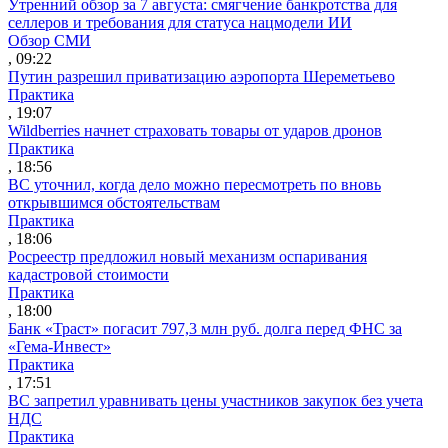
Утренний обзор за 7 августа: смягчение банкротства для
селлеров и требования для статуса нацмодели ИИ
Обзор СМИ
, 09:22
Путин разрешил приватизацию аэропорта Шереметьево
Практика
, 19:07
Wildberries начнет страховать товары от ударов дронов
Практика
, 18:56
ВС уточнил, когда дело можно пересмотреть по вновь
открывшимся обстоятельствам
Практика
, 18:06
Росреестр предложил новый механизм оспаривания
кадастровой стоимости
Практика
, 18:00
Банк «Траст» погасит 797,3 млн руб. долга перед ФНС за
«Гема-Инвест»
Практика
, 17:51
ВС запретил уравнивать цены участников закупок без учета
НДС
Практика