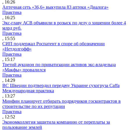
, 16:26
Аптечная сеть «36,6» выкупила 83 аптеки «Диалога»
Практика
, 16:25
Экс-главу АСВ объявили в розыск по делу о хищении более 4
млрд руб.
Практика
, 15:55
СИП поддержал Роспатент в споре об обозначении
«Нетдолгофф»
Практика
, 15:17
Третий аукцион по приватизации активов экс-владельца
«Макфы» провалился
Практика
, 14:29
ВС Швеции подтвердил передачу Украине сухогруза Caffa
Международная практика
, 13:27
Минфин планирует отбирать подрядчиков госконтрактов в
строительстве по их репутации
Практика
, 12:52
Экономколлегия защитила компанию от переплаты за
пользование землей