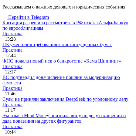
Рассказываем о важных деловых и юридических событиях.
Перейти в Telegram
Кассация разрешила рассмотреть в РФ иск к «Альфа-Банку»
по еврооблигациям
Практика
, 13:28
ЦБ ужесточил требования к листингу ценных бумаг
Практика
, 12:44
ФНС подала новый иск о банкротстве «Кама Шиппинг»
Практика
, 12:17
ВС подтвердил доначисление пошлин за модернизацию
самолета
Практика
, 11:46
Суды не приняли заключения DeepSeek по уголовному делу
Практика
, 11:17
Экс-глава Mind Money признала вину по делу о хищении и
дала показания на других фигурантов
Практика
, 10:44