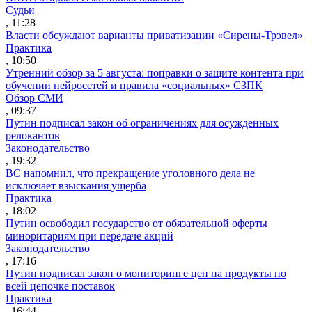
Судьи
, 11:28
Власти обсуждают варианты приватизации «Сирены-Трэвел»
Практика
, 10:50
Утренний обзор за 5 августа: поправки о защите контента при
обучении нейросетей и правила «социальных» СЗПК
Обзор СМИ
, 09:37
Путин подписал закон об ограничениях для осужденных
релокантов
Законодательство
, 19:32
ВС напомнил, что прекращение уголовного дела не
исключает взыскания ущерба
Практика
, 18:02
Путин освободил государство от обязательной оферты
миноритариям при передаче акций
Законодательство
, 17:16
Путин подписал закон о мониторинге цен на продукты по
всей цепочке поставок
Практика
, 16:44