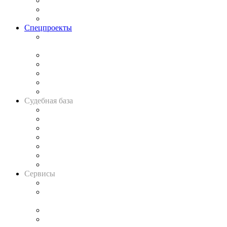
Рынок юридических услуг
Юридическое сообщество
Важнейшие правовые темы в прессе
Спецпроекты
Подкаст «В здравом уме
и твёрдой памяти»
Legal Design
Банкротная панорама
Советы для литигаторов
Сговоры на торгах
Авто
Судебная база
Картотека арбитражных дел
Решения арбитражных судов
Календарь рассмотрения арбитражных дел
Досье судей
Информация о судах
RSS лента новостей
Вакансии для юристов
Сервисы
Справочно-правовая система
Casebook: мониторинг дел
и компаний
Caselook: поиск и анализ практики
CASE.ONE: управление юридической службой