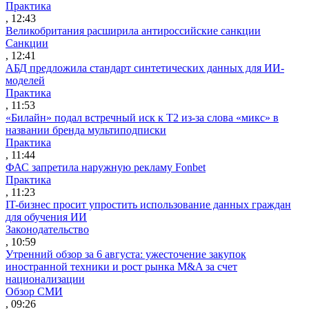
Практика
, 12:43
Великобритания расширила антироссийские санкции
Санкции
, 12:41
АБД предложила стандарт синтетических данных для ИИ-
моделей
Практика
, 11:53
«Билайн» подал встречный иск к Т2 из-за слова «микс» в
названии бренда мультиподписки
Практика
, 11:44
ФАС запретила наружную рекламу Fonbet
Практика
, 11:23
IT-бизнес просит упростить использование данных граждан
для обучения ИИ
Законодательство
, 10:59
Утренний обзор за 6 августа: ужесточение закупок
иностранной техники и рост рынка M&A за счет
национализации
Обзор СМИ
, 09:26