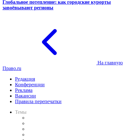
Глобальное потепление: как городские курорты
завоёвывают регионы
На главную
Право.ru
Редакция
Конференции
Реклама
Вакансии
Правила перепечатки
Темы
Практика
Законодательство
Процесс
Исследования