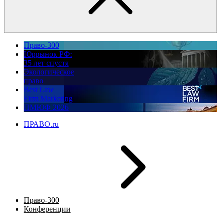
Право-300
Юррынок РФ:
35 лет спустя
Экологическое
право
Best Law
Firm Marketing
ПМЮФ 2026
ПРАВО.ru
Право-300
Конференции