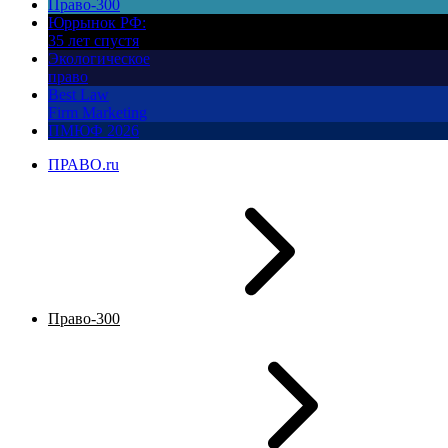
Право-300
Юррынок РФ:
35 лет спустя
Экологическое
право
Best Law
Firm Marketing
ПМЮФ 2026
ПРАВО.ru
Право-300