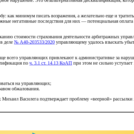
ное нарушение. Это безальтернативная дисквалификация, котора
: как минимум писать возражения, а желательно еще и тратить 
ожные негативные последствия для них — потенциальная оплата 
ожанию стоимости страхования деятельности арбитражных управ
 в деле
№ А40-203533/2020
управляющему удалось взыскать убытк
чаще всего управляющих привлекают к административке за наруш
алификация по
ч. 3.1 ст. 14.13 КоАП
при этом не сильно уступает
оваться на управляющих;
равом обжалования.
Михаил Василега подтверждает проблему «веерной» рассылки ж