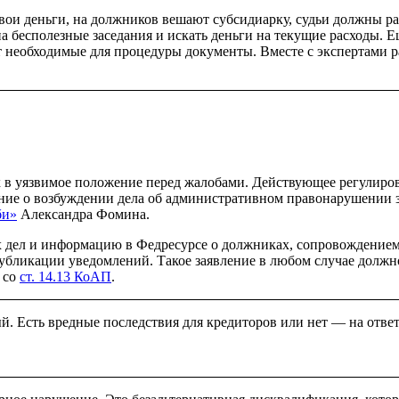
свои деньги, на должников вешают субсидиарку, судьи должны р
а бесполезные заседания и искать деньги на текущие расходы. Е
 необходимые для процедуры документы. Вместе с экспертами р
х в уязвимое положение перед жалобами. Действующее регулиро
ление о возбуждении дела об административном правонарушени
би»
Александра Фомина.
х дел и информацию в Федресурсе о должниках, сопровождением
бликации уведомлений. Такое заявление в любом случае должно 
 со
ст. 14.13 КоАП
.
. Есть вредные последствия для кредиторов или нет — на ответ