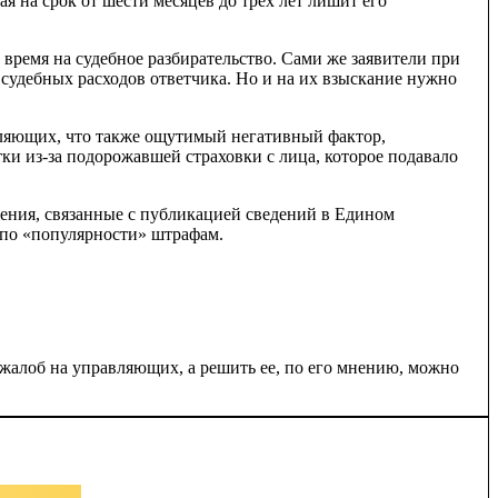
я на срок от шести месяцев до трех лет лишит его
время на судебное разбирательство. Сами же заявители при
судебных расходов ответчика. Но и на их взыскание нужно
ляющих, что также ощутимый негативный фактор,
и из-за подорожавшей страховки с лица, которое подавало
ения, связанные с публикацией сведений в Едином
 по «популярности» штрафам.
алоб на управляющих, а решить ее, по его мнению, можно