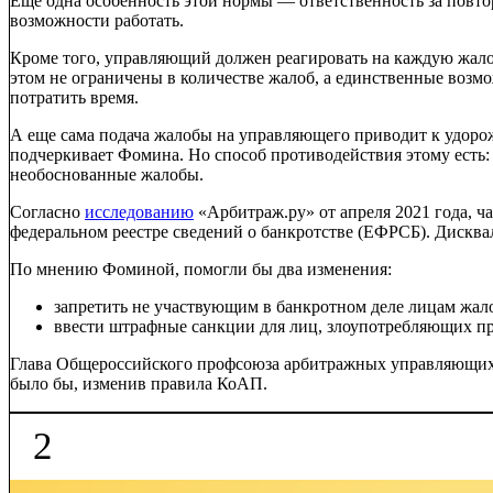
Еще одна особенность этой нормы — ответственность за повтор
возможности работать.
Кроме того, управляющий должен реагировать на каждую жалобу
этом не ограничены в количестве жалоб, а единственные возм
потратить время.
А еще сама подача жалобы на управляющего приводит к удор
подчеркивает Фомина. Но способ противодействия этому есть:
необоснованные жалобы.
Согласно
исследованию
«Арбитраж.ру» от апреля 2021 года, 
федеральном реестре сведений о банкротстве (ЕФРСБ). Дискв
По мнению Фоминой, помогли бы два изменения:
запретить не участвующим в банкротном деле лицам жал
ввести штрафные санкции для лиц, злоупотребляющих п
Глава Общероссийского профсоюза арбитражных управляющих 
было бы, изменив правила КоАП.
2