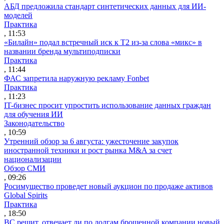
АБД предложила стандарт синтетических данных для ИИ-
моделей
Практика
, 11:53
«Билайн» подал встречный иск к Т2 из-за слова «микс» в
названии бренда мультиподписки
Практика
, 11:44
ФАС запретила наружную рекламу Fonbet
Практика
, 11:23
IT-бизнес просит упростить использование данных граждан
для обучения ИИ
Законодательство
, 10:59
Утренний обзор за 6 августа: ужесточение закупок
иностранной техники и рост рынка M&A за счет
национализации
Обзор СМИ
, 09:26
Росимущество проведет новый аукцион по продаже активов
Global Spirits
Практика
, 18:50
ВС решит, отвечает ли по долгам брошенной компании новый