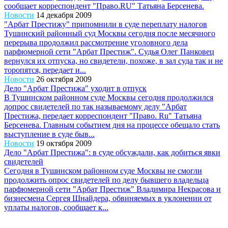
сообщает корреспондент "Право.RU" Татьяна Берсенева.
Новости
14 декабря 2009
"Арбат Престижу" припомнили в суде переплату налогов
Тушинский районный суд Москвы сегодня после месячного
перерыва продолжил рассмотрение уголовного дела
парфюмерной сети "Арбат Престиж". Судья Олег Панковец
вернулся их отпуска, но свидетели, похоже, в зал суда так и не
торопятся, передает и...
Новости
26 октября 2009
Дело "Арбат Престижа" уходит в отпуск
В Тушинском районном суде Москвы сегодня продолжился
допрос свидетелей по так называемому делу "Арбат
Престижа, передает корреспондент "Право. Ru" Татьяна
Берсенева. Главным событием дня на процессе обещало стать
выступление в суде быв...
Новости
19 октября 2009
Дело "Арбат Престижа": в суде обсуждали, как добиться явки
свидетелей
Сегодня в Тушинском районном суде Москвы не смогли
продолжить опрос свидетелей по делу бывшего владельца
парфюмерной сети "Арбат Престиж" Владимира Некрасова и
бизнесмена Сергея Шнайдера, обвиняемых в уклонении от
уплаты налогов, сообщает к...