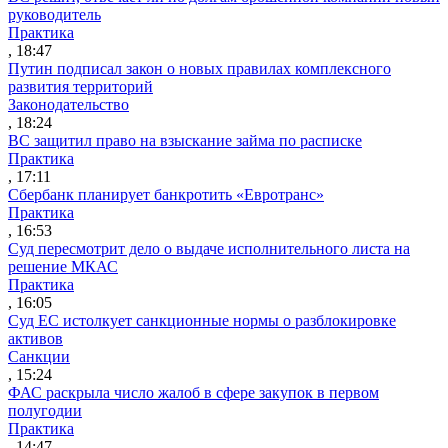
руководитель
Практика
, 18:47
Путин подписал закон о новых правилах комплексного
развития территорий
Законодательство
, 18:24
ВС защитил право на взыскание займа по расписке
Практика
, 17:11
Сбербанк планирует банкротить «Евротранс»
Практика
, 16:53
Суд пересмотрит дело о выдаче исполнительного листа на
решение МКАС
Практика
, 16:05
Суд ЕС истолкует санкционные нормы о разблокировке
активов
Санкции
, 15:24
ФАС раскрыла число жалоб в сфере закупок в первом
полугодии
Практика
, 14:47