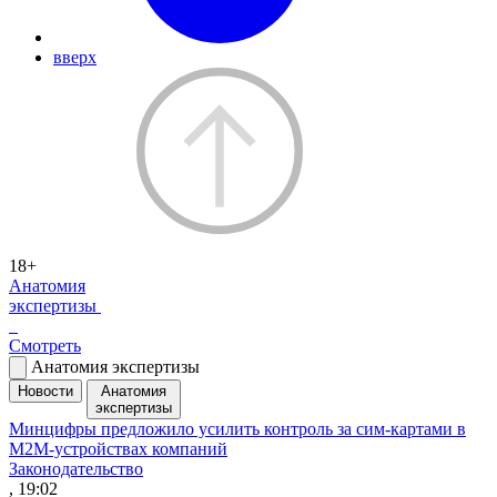
вверх
18+
Анатомия
экспертизы
Смотреть
Анатомия экспертизы
Новости
Анатомия
экспертизы
Минцифры предложило усилить контроль за сим-картами в
M2M-устройствах компаний
Законодательство
, 19:02