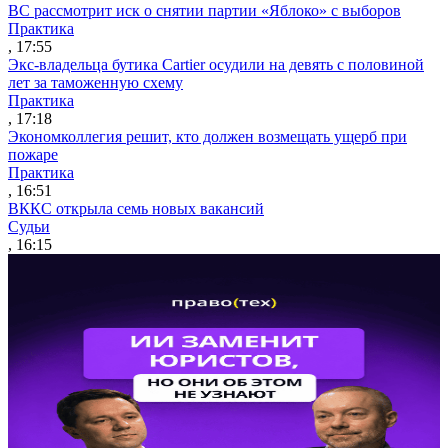
ВС рассмотрит иск о снятии партии «Яблоко» с выборов
Практика
, 17:55
Экс-владельца бутика Cartier осудили на девять с половиной
лет за таможенную схему
Практика
, 17:18
Экономколлегия решит, кто должен возмещать ущерб при
пожаре
Практика
, 16:51
ВККС открыла семь новых вакансий
Судьи
, 16:15