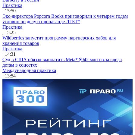
Практика
, 15:50
Экс-директора Popcorn Books приговорили к четырем годам
условно по делу о пропаганде ЛГБТ*
Практика
, 15:25
Wildberries запустит программу партнерских хабов для
хранения товаров
Практика
, 14:31
Суд в США обязал выплатить Meta* $942 млн из-за вреда
детям в соцсетях
Международная практика
, 13:54