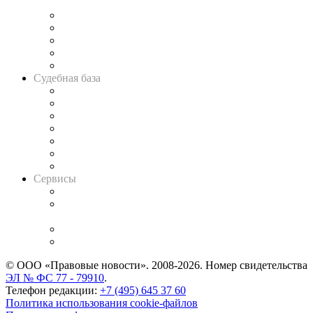
и твёрдой памяти»
Legal Design
Банкротная панорама
Советы для литигаторов
Сговоры на торгах
Авто
Судебная база
Картотека арбитражных дел
Решения арбитражных судов
Календарь рассмотрения арбитражных дел
Досье судей
Информация о судах
RSS лента новостей
Вакансии для юристов
Сервисы
Справочно-правовая система
Casebook: мониторинг дел
и компаний
Caselook: поиск и анализ практики
CASE.ONE: управление юридической службой
© ООО «Правовые новости». 2008-2026.
Номер свидетельства
ЭЛ № ФС 77 - 79910
.
Телефон редакции:
+7 (495) 645 37 60
Политика использования cookie-файлов