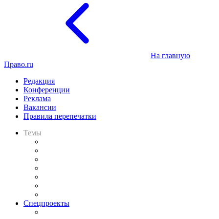
На главную
Право.ru
Редакция
Конференции
Реклама
Вакансии
Правила перепечатки
Темы
Практика
Законодательство
Процесс
Исследования
Рынок юридических услуг
Юридическое сообщество
Важнейшие правовые темы в прессе
Спецпроекты
Подкаст «В здравом уме