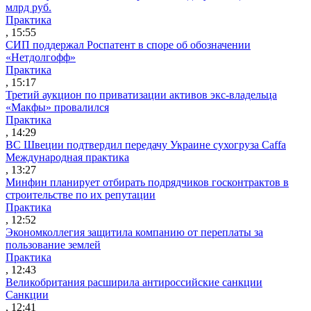
млрд руб.
Практика
, 15:55
СИП поддержал Роспатент в споре об обозначении
«Нетдолгофф»
Практика
, 15:17
Третий аукцион по приватизации активов экс-владельца
«Макфы» провалился
Практика
, 14:29
ВС Швеции подтвердил передачу Украине сухогруза Caffa
Международная практика
, 13:27
Минфин планирует отбирать подрядчиков госконтрактов в
строительстве по их репутации
Практика
, 12:52
Экономколлегия защитила компанию от переплаты за
пользование землей
Практика
, 12:43
Великобритания расширила антироссийские санкции
Санкции
, 12:41