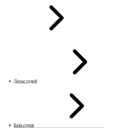
Досье судей
База судов