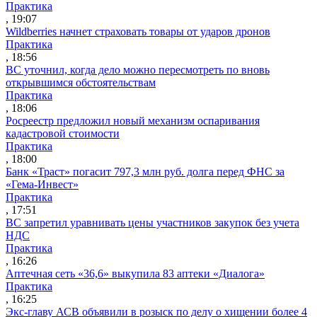
Практика
, 19:07
Wildberries начнет страховать товары от ударов дронов
Практика
, 18:56
ВС уточнил, когда дело можно пересмотреть по вновь
открывшимся обстоятельствам
Практика
, 18:06
Росреестр предложил новый механизм оспаривания
кадастровой стоимости
Практика
, 18:00
Банк «Траст» погасит 797,3 млн руб. долга перед ФНС за
«Гема-Инвест»
Практика
, 17:51
ВС запретил уравнивать цены участников закупок без учета
НДС
Практика
, 16:26
Аптечная сеть «36,6» выкупила 83 аптеки «Диалога»
Практика
, 16:25
Экс-главу АСВ объявили в розыск по делу о хищении более 4