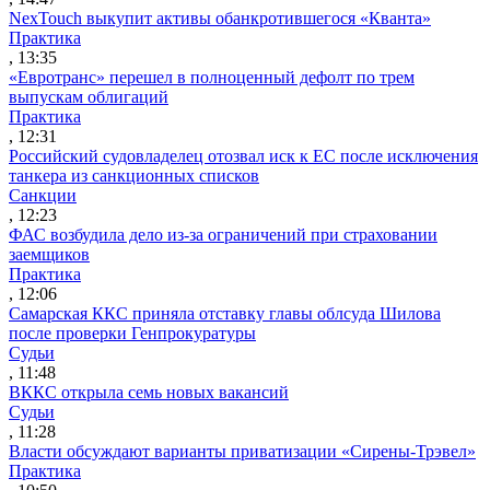
NexTouch выкупит активы обанкротившегося «Кванта»
Практика
, 13:35
«Евротранс» перешел в полноценный дефолт по трем
выпускам облигаций
Практика
, 12:31
Российский судовладелец отозвал иск к ЕС после исключения
танкера из санкционных списков
Санкции
, 12:23
ФАС возбудила дело из-за ограничений при страховании
заемщиков
Практика
, 12:06
Самарская ККС приняла отставку главы облсуда Шилова
после проверки Генпрокуратуры
Судьи
, 11:48
ВККС открыла семь новых вакансий
Судьи
, 11:28
Власти обсуждают варианты приватизации «Сирены-Трэвел»
Практика