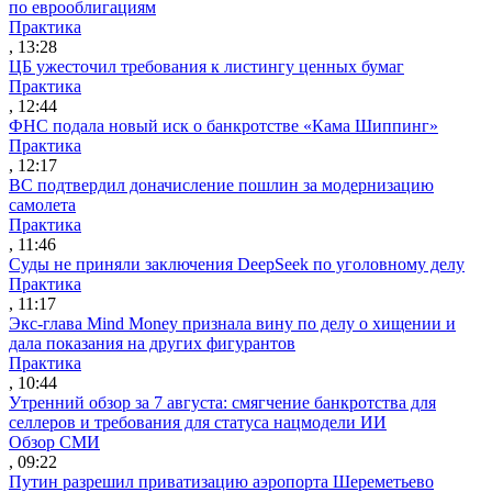
по еврооблигациям
Практика
, 13:28
ЦБ ужесточил требования к листингу ценных бумаг
Практика
, 12:44
ФНС подала новый иск о банкротстве «Кама Шиппинг»
Практика
, 12:17
ВС подтвердил доначисление пошлин за модернизацию
самолета
Практика
, 11:46
Суды не приняли заключения DeepSeek по уголовному делу
Практика
, 11:17
Экс-глава Mind Money признала вину по делу о хищении и
дала показания на других фигурантов
Практика
, 10:44
Утренний обзор за 7 августа: смягчение банкротства для
селлеров и требования для статуса нацмодели ИИ
Обзор СМИ
, 09:22
Путин разрешил приватизацию аэропорта Шереметьево