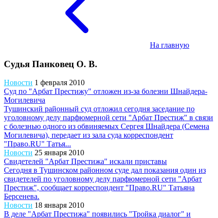
На главную
Судья Панковец О. В.
Новости
1 февраля 2010
Суд по "Арбат Престижу" отложен из-за болезни Шнайдера-
Могилевича
Тушинский районный суд отложил сегодня заседание по
уголовному делу парфюмерной сети "Арбат Престиж" в связи
с болезнью одного из обвиняемых Сергея Шнайдера (Семена
Могилевича), передает из зала суда корреспондент
"Право.RU" Татья...
Новости
25 января 2010
Свидетелей "Арбат Престижа" искали приставы
Сегодня в Тушинском районном суде дал показания один из
свидетелей по уголовному делу парфюмерной сети "Арбат
Престиж", сообщает корреспондент "Право.RU" Татьяна
Берсенева.
Новости
18 января 2010
В деле "Арбат Престижа" появились "Тройка диалог" и