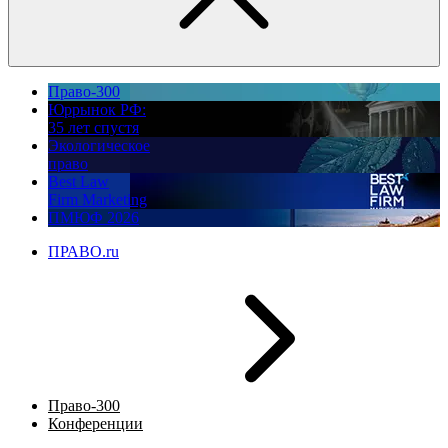
Право-300
Юррынок РФ:
35 лет спустя
Экологическое
право
Best Law
Firm Marketing
ПМЮФ 2026
ПРАВО.ru
Право-300
Конференции