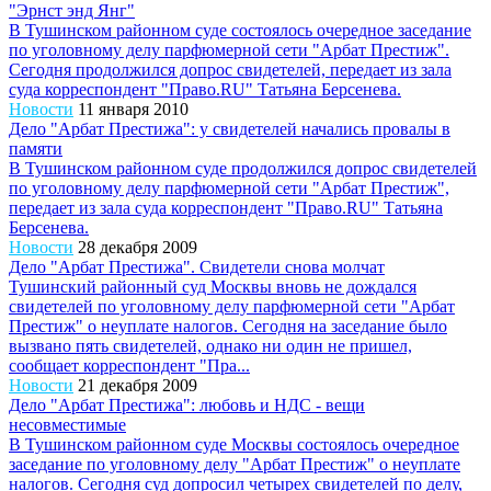
"Эрнст энд Янг"
В Тушинском районном суде состоялось очередное заседание
по уголовному делу парфюмерной сети "Арбат Престиж".
Сегодня продолжился допрос свидетелей, передает из зала
суда корреспондент "Право.RU" Татьяна Берсенева.
Новости
11 января 2010
Дело "Арбат Престижа": у свидетелей начались провалы в
памяти
В Тушинском районном суде продолжился допрос свидетелей
по уголовному делу парфюмерной сети "Арбат Престиж",
передает из зала суда корреспондент "Право.RU" Татьяна
Берсенева.
Новости
28 декабря 2009
Дело "Арбат Престижа". Свидетели снова молчат
Тушинский районный суд Москвы вновь не дождался
свидетелей по уголовному делу парфюмерной сети "Арбат
Престиж" о неуплате налогов. Сегодня на заседание было
вызвано пять свидетелей, однако ни один не пришел,
сообщает корреспондент "Пра...
Новости
21 декабря 2009
Дело "Арбат Престижа": любовь и НДС - вещи
несовместимые
В Тушинском районном суде Москвы состоялось очередное
заседание по уголовному делу "Арбат Престиж" о неуплате
налогов. Сегодня суд допросил четырех свидетелей по делу,