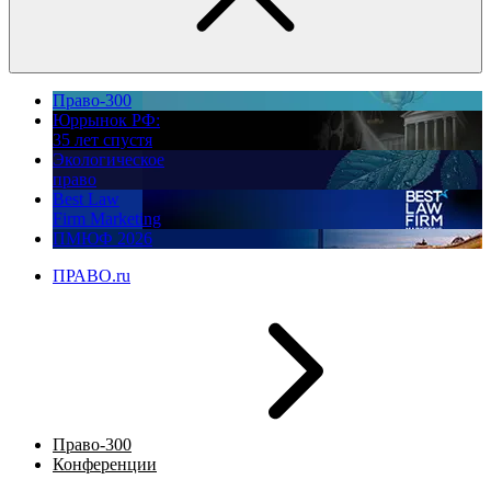
Право-300
Юррынок РФ:
35 лет спустя
Экологическое
право
Best Law
Firm Marketing
ПМЮФ 2026
ПРАВО.ru
Право-300
Конференции