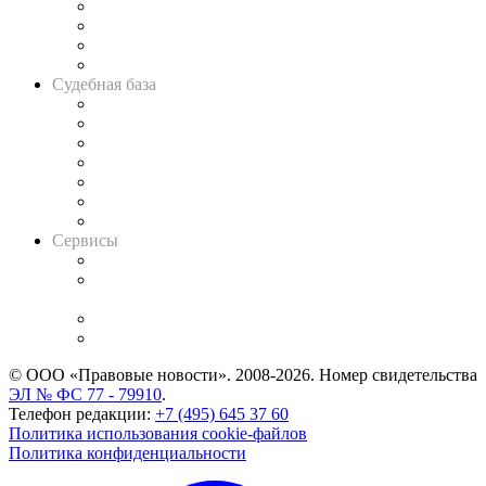
Банкротная панорама
Советы для литигаторов
Сговоры на торгах
Авто
Судебная база
Картотека арбитражных дел
Решения арбитражных судов
Календарь рассмотрения арбитражных дел
Досье судей
Информация о судах
RSS лента новостей
Вакансии для юристов
Сервисы
Справочно-правовая система
Casebook: мониторинг дел
и компаний
Caselook: поиск и анализ практики
CASE.ONE: управление юридической службой
© ООО «Правовые новости». 2008-2026.
Номер свидетельства
ЭЛ № ФС 77 - 79910
.
Телефон редакции:
+7 (495) 645 37 60
Политика использования cookie-файлов
Политика конфиденциальности