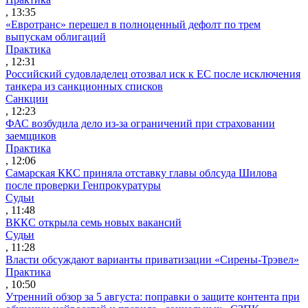
, 13:35
«Евротранс» перешел в полноценный дефолт по трем
выпускам облигаций
Практика
, 12:31
Российский судовладелец отозвал иск к ЕС после исключения
танкера из санкционных списков
Санкции
, 12:23
ФАС возбудила дело из-за ограничений при страховании
заемщиков
Практика
, 12:06
Самарская ККС приняла отставку главы облсуда Шилова
после проверки Генпрокуратуры
Судьи
, 11:48
ВККС открыла семь новых вакансий
Судьи
, 11:28
Власти обсуждают варианты приватизации «Сирены-Трэвел»
Практика
, 10:50
Утренний обзор за 5 августа: поправки о защите контента при