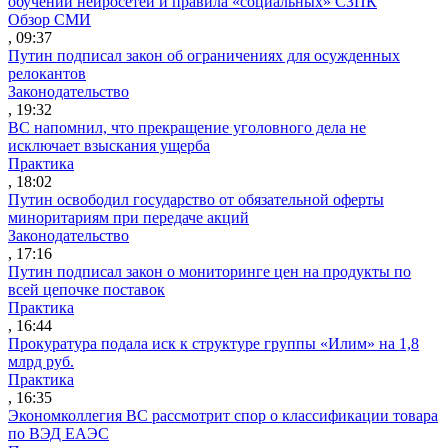
обучении нейросетей и правила «социальных» СЗПК
Обзор СМИ
, 09:37
Путин подписал закон об ограничениях для осужденных
релокантов
Законодательство
, 19:32
ВС напомнил, что прекращение уголовного дела не
исключает взыскания ущерба
Практика
, 18:02
Путин освободил государство от обязательной оферты
миноритариям при передаче акций
Законодательство
, 17:16
Путин подписал закон о мониторинге цен на продукты по
всей цепочке поставок
Практика
, 16:44
Прокуратура подала иск к структуре группы «Илим» на 1,8
млрд руб.
Практика
, 16:35
Экономколлегия ВС рассмотрит спор о классификации товара
по ВЭД ЕАЭС