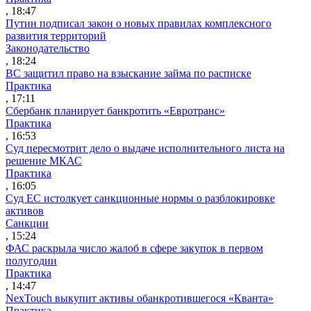
, 18:47
Путин подписал закон о новых правилах комплексного
развития территорий
Законодательство
, 18:24
ВС защитил право на взыскание займа по расписке
Практика
, 17:11
Сбербанк планирует банкротить «Евротранс»
Практика
, 16:53
Суд пересмотрит дело о выдаче исполнительного листа на
решение МКАС
Практика
, 16:05
Суд ЕС истолкует санкционные нормы о разблокировке
активов
Санкции
, 15:24
ФАС раскрыла число жалоб в сфере закупок в первом
полугодии
Практика
, 14:47
NexTouch выкупит активы обанкротившегося «Кванта»
Практика