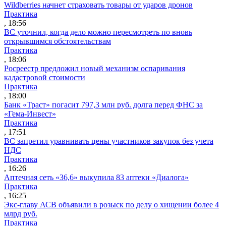
Wildberries начнет страховать товары от ударов дронов
Практика
, 18:56
ВС уточнил, когда дело можно пересмотреть по вновь
открывшимся обстоятельствам
Практика
, 18:06
Росреестр предложил новый механизм оспаривания
кадастровой стоимости
Практика
, 18:00
Банк «Траст» погасит 797,3 млн руб. долга перед ФНС за
«Гема-Инвест»
Практика
, 17:51
ВС запретил уравнивать цены участников закупок без учета
НДС
Практика
, 16:26
Аптечная сеть «36,6» выкупила 83 аптеки «Диалога»
Практика
, 16:25
Экс-главу АСВ объявили в розыск по делу о хищении более 4
млрд руб.
Практика