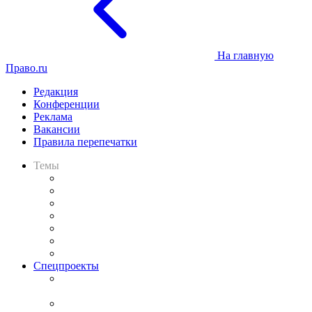
На главную
Право.ru
Редакция
Конференции
Реклама
Вакансии
Правила перепечатки
Темы
Практика
Законодательство
Процесс
Исследования
Рынок юридических услуг
Юридическое сообщество
Важнейшие правовые темы в прессе
Спецпроекты
Подкаст «В здравом уме
и твёрдой памяти»
Legal Design