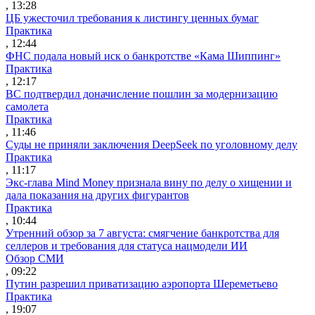
, 13:28
ЦБ ужесточил требования к листингу ценных бумаг
Практика
, 12:44
ФНС подала новый иск о банкротстве «Кама Шиппинг»
Практика
, 12:17
ВС подтвердил доначисление пошлин за модернизацию
самолета
Практика
, 11:46
Суды не приняли заключения DeepSeek по уголовному делу
Практика
, 11:17
Экс-глава Mind Money признала вину по делу о хищении и
дала показания на других фигурантов
Практика
, 10:44
Утренний обзор за 7 августа: смягчение банкротства для
селлеров и требования для статуса нацмодели ИИ
Обзор СМИ
, 09:22
Путин разрешил приватизацию аэропорта Шереметьево
Практика
, 19:07