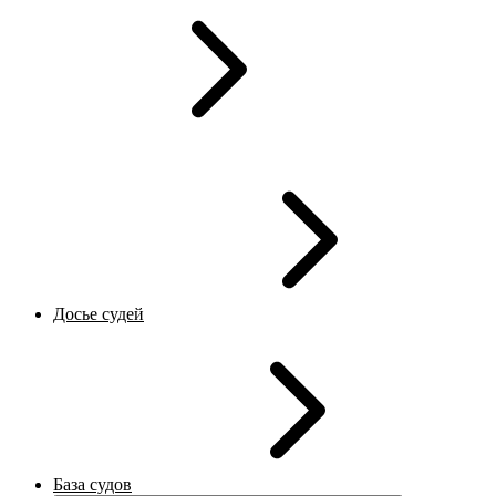
Досье судей
База судов