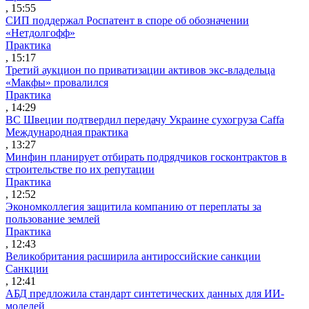
, 15:55
СИП поддержал Роспатент в споре об обозначении
«Нетдолгофф»
Практика
, 15:17
Третий аукцион по приватизации активов экс-владельца
«Макфы» провалился
Практика
, 14:29
ВС Швеции подтвердил передачу Украине сухогруза Caffa
Международная практика
, 13:27
Минфин планирует отбирать подрядчиков госконтрактов в
строительстве по их репутации
Практика
, 12:52
Экономколлегия защитила компанию от переплаты за
пользование землей
Практика
, 12:43
Великобритания расширила антироссийские санкции
Санкции
, 12:41
АБД предложила стандарт синтетических данных для ИИ-
моделей