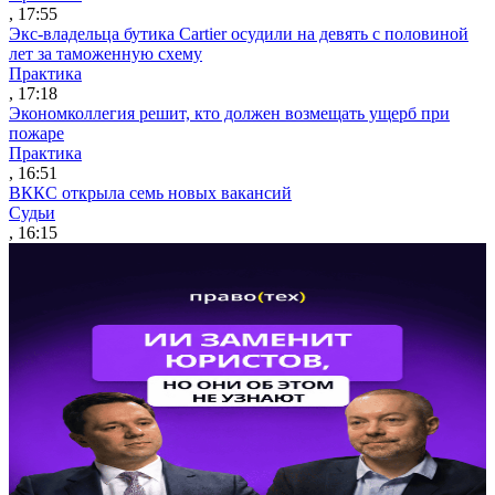
, 17:55
Экс-владельца бутика Cartier осудили на девять с половиной
лет за таможенную схему
Практика
, 17:18
Экономколлегия решит, кто должен возмещать ущерб при
пожаре
Практика
, 16:51
ВККС открыла семь новых вакансий
Судьи
, 16:15