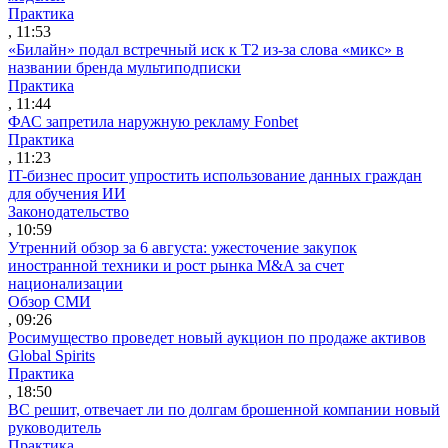
Практика
, 11:53
«Билайн» подал встречный иск к Т2 из-за слова «микс» в
названии бренда мультиподписки
Практика
, 11:44
ФАС запретила наружную рекламу Fonbet
Практика
, 11:23
IT-бизнес просит упростить использование данных граждан
для обучения ИИ
Законодательство
, 10:59
Утренний обзор за 6 августа: ужесточение закупок
иностранной техники и рост рынка M&A за счет
национализации
Обзор СМИ
, 09:26
Росимущество проведет новый аукцион по продаже активов
Global Spirits
Практика
, 18:50
ВС решит, отвечает ли по долгам брошенной компании новый
руководитель
Практика