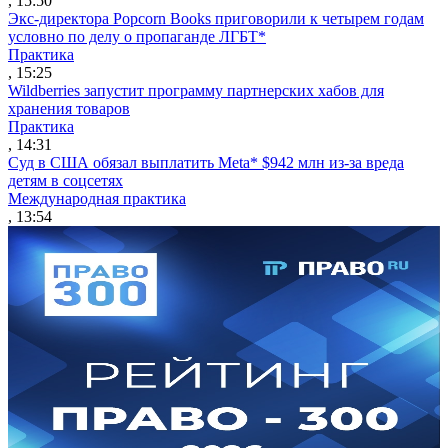
, 15:50
Экс-директора Popcorn Books приговорили к четырем годам
условно по делу о пропаганде ЛГБТ*
Практика
, 15:25
Wildberries запустит программу партнерских хабов для
хранения товаров
Практика
, 14:31
Суд в США обязал выплатить Meta* $942 млн из-за вреда
детям в соцсетях
Международная практика
, 13:54