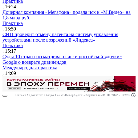
Практика
, 16:24
Дочерняя компания «Мегафона» подала иск к «М.Видео» на
1,8 млрд руб.
Практика
, 15:50
СИП проверит отмену патента на систему управления
устройствами после возражений «Яндекса»
Практика
, 15:17
Суды 10 стран рассматривают иски российской «дочки»
Google о возврате дивидендов
Международная практика
, 14:09
Реклама
Адвокатское бюро Санкт-Петербурга «Вертикаль» ИНН 7841290773
Реклама
АО"ПРАВО.РУ" ИНН: 7708095468