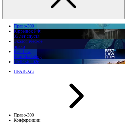
Право-300
Юррынок РФ:
35 лет спустя
Экологическое
право
Best Law
Firm Marketing
ПМЮФ 2026
ПРАВО.ru
Право-300
Конференции