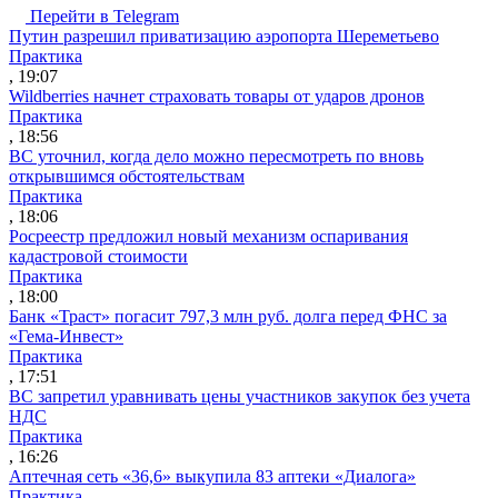
Перейти в Telegram
Путин разрешил приватизацию аэропорта Шереметьево
Практика
, 19:07
Wildberries начнет страховать товары от ударов дронов
Практика
, 18:56
ВС уточнил, когда дело можно пересмотреть по вновь
открывшимся обстоятельствам
Практика
, 18:06
Росреестр предложил новый механизм оспаривания
кадастровой стоимости
Практика
, 18:00
Банк «Траст» погасит 797,3 млн руб. долга перед ФНС за
«Гема-Инвест»
Практика
, 17:51
ВС запретил уравнивать цены участников закупок без учета
НДС
Практика
, 16:26
Аптечная сеть «36,6» выкупила 83 аптеки «Диалога»
Практика