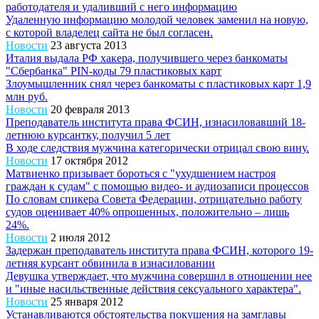
работодателя и удаливший с него информацию
Удаленную информацию молодой человек заменил на новую,
с которой владелец сайта не был согласен.
Новости
23 августа 2013
Италия выдала РФ хакера, получившего через банкоматы
"Сбербанка" PIN-коды 79 пластиковых карт
Злоумышленник снял через банкоматы с пластиковых карт 1,9
млн руб.
Новости
20 февраля 2013
Преподаватель института права ФСИН, изнасиловавший 18-
летнюю курсантку, получил 5 лет
В ходе следствия мужчина категорически отрицал свою вину.
Новости
17 октября 2012
Матвиенко призывает бороться с "ухудшением настроя
граждан к судам" с помощью видео- и аудиозаписи процессов
По словам спикера Совета Федерации, отрицательно работу
судов оценивает 40% опрошенных, положительно – лишь
24%.
Новости
2 июля 2012
Задержан преподаватель института права ФСИН, которого 19-
летняя курсант обвинила в изнасиловании
Девушка утверждает, что мужчина совершил в отношении нее
и "иные насильственные действия сексуального характера".
Новости
25 января 2012
Устанавливаются обстоятельства покушения на замглавы