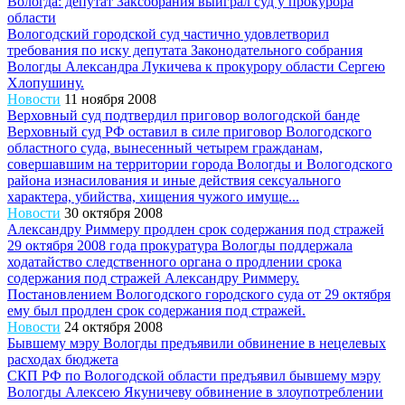
Вологда: депутат Заксобрания выиграл суд у прокурора
области
Вологодский городской суд частично удовлетворил
требования по иску депутата Законодательного собрания
Вологды Александра Лукичева к прокурору области Сергею
Хлопушину.
Новости
11 ноября 2008
Верховный суд подтвердил приговор вологодской банде
Верховный суд РФ оставил в силе приговор Вологодского
областного суда, вынесенный четырем гражданам,
совершавшим на территории города Вологды и Вологодского
района изнасилования и иные действия сексуального
характера, убийства, хищения чужого имуще...
Новости
30 октября 2008
Александру Риммеру продлен срок содержания под стражей
29 октября 2008 года прокуратура Вологды поддержала
ходатайство следственного органа о продлении срока
содержания под стражей Александру Риммеру.
Постановлением Вологодского городского суда от 29 октября
ему был продлен срок содержания под стражей.
Новости
24 октября 2008
Бывшему мэру Вологды предъявили обвинение в нецелевых
расходах бюджета
СКП РФ по Вологодской области предъявил бывшему мэру
Вологды Алексею Якуничеву обвинение в злоупотреблении