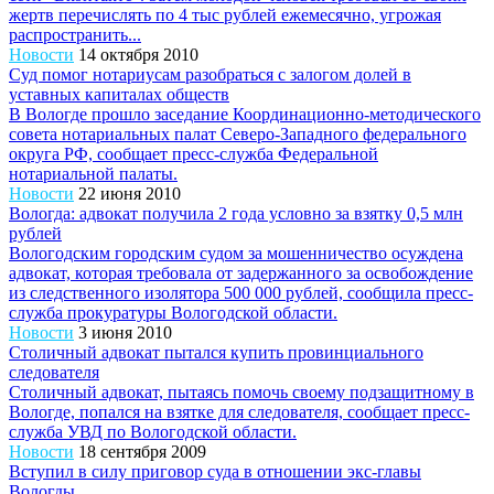
жертв перечислять по 4 тыс рублей ежемесячно, угрожая
распространить...
Новости
14 октября 2010
Суд помог нотариусам разобраться с залогом долей в
уставных капиталах обществ
В Вологде прошло заседание Координационно-методического
совета нотариальных палат Северо-Западного федерального
округа РФ, сообщает пресс-служба Федеральной
нотариальной палаты.
Новости
22 июня 2010
Вологда: адвокат получила 2 года условно за взятку 0,5 млн
рублей
Вологодским городским судом за мошенничество осуждена
адвокат, которая требовала от задержанного за освобождение
из следственного изолятора 500 000 рублей, сообщила пресс-
служба прокуратуры Вологодской области.
Новости
3 июня 2010
Столичный адвокат пытался купить провинциального
следователя
Столичный адвокат, пытаясь помочь своему подзащитному в
Вологде, попался на взятке для следователя, сообщает пресс-
служба УВД по Вологодской области.
Новости
18 сентября 2009
Вступил в силу приговор суда в отношении экс-главы
Вологды