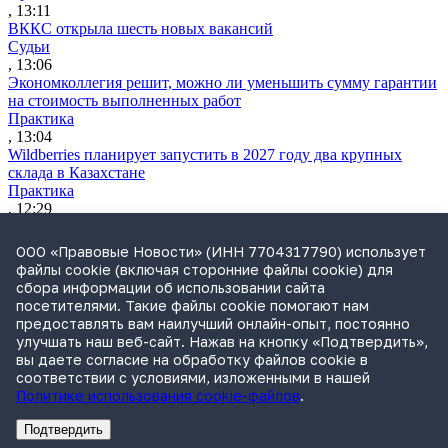
, 13:11
ВККС открыла шесть новых вакансий
Судьи
, 13:06
Экономколлегия решит, можно ли уменьшить сумму гарантии
на стоимость выполненных работ
Практика
, 13:04
Wildberries планирует запустить в 2027 году два крупных
склада в Казахстане
Практика
, 12:29
ВС разъяснил, как считать срок для взыскания судебных
расходов
ООО «Правовые Новости» (ИНН 7704317790) использует
Практика
файлы cookie (включая сторонние файлы cookie) для
, 11:12
сбора информации об использовании сайта
Утренний обзор за 4 августа: усиление контроля за сделкам
посетителями. Такие файлы cookie помогают нам
бизнеса и ограничение доступа к банкам через иностранные
предоставлять вам наилучший онлайн-опыт, постоянно
браузеры
улучшать наш веб-сайт. Нажав на кнопку «Подтвердить»,
Обзор СМИ
вы даете согласие на обработку файлов cookie в
, 10:12
соответствии с условиями, изложенными в нашей
Политике использования cookie-файлов
.
Подтвердить
Реклама
Адвокатское бюро Санкт-Петербурга «Вертикаль» ИНН 7841290773
Реклама
ООО "Право.ру" ИНН: 7704835288