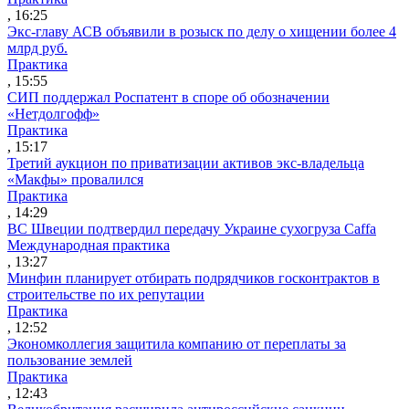
, 16:25
Экс-главу АСВ объявили в розыск по делу о хищении более 4
млрд руб.
Практика
, 15:55
СИП поддержал Роспатент в споре об обозначении
«Нетдолгофф»
Практика
, 15:17
Третий аукцион по приватизации активов экс-владельца
«Макфы» провалился
Практика
, 14:29
ВС Швеции подтвердил передачу Украине сухогруза Caffa
Международная практика
, 13:27
Минфин планирует отбирать подрядчиков госконтрактов в
строительстве по их репутации
Практика
, 12:52
Экономколлегия защитила компанию от переплаты за
пользование землей
Практика
, 12:43