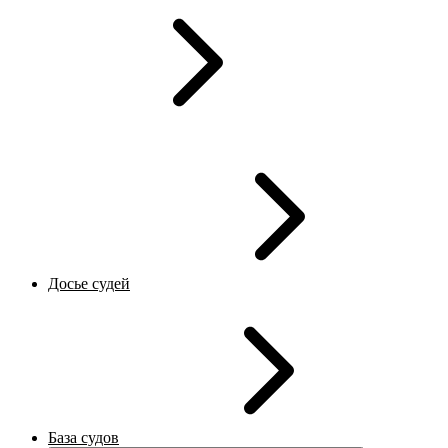
Досье судей
База судов