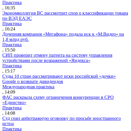
Практика
, 16:35
Экономколлегия ВС рассмотрит спор о классификации товара
по ВЭД ЕАЭС
Практика
, 16:24
Дочерняя компания «Мегафона» подала иск к «М.Видео» на
1,8 млрд руб.
Практика
, 15:50
СИП проверит отмену патента на систему управления
устройствами после возражений «Яндекса»
Практика
, 15:17
Суды 10 стран рассматривают иски российской «дочки»
Google о возврате дивидендов
Международная практика
, 14:09
ФАС раскрыла схему ограничения конкуренции в СРО
«Единство»
Практика
, 14:08
Суд снял арбитражную оговорку по просьбе иностранного
истца
Практика