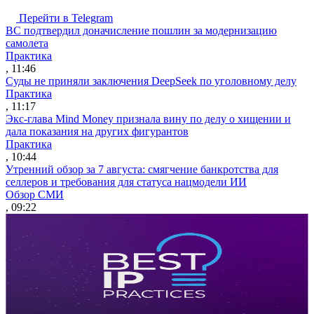
Перейти в Telegram
ВС подтвердил доначисление пошлин за модернизацию
самолета
Практика
, 11:46
Суды не приняли заключения DeepSeek по уголовному делу
Практика
, 11:17
Экс-глава Mind Money признала вину по делу о хищении и
дала показания на других фигурантов
Практика
, 10:44
Утренний обзор за 7 августа: смягчение банкротства для
селлеров и требования для статуса нацмодели ИИ
Обзор СМИ
, 09:22