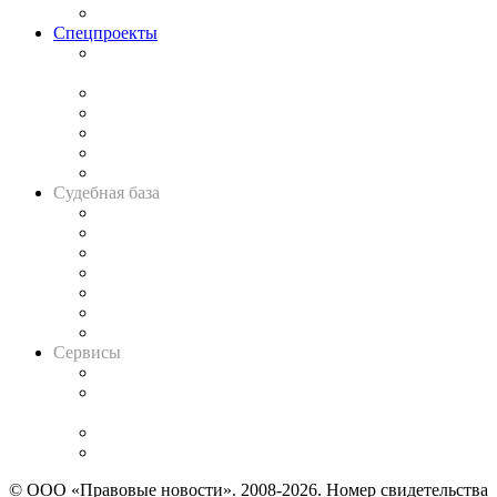
Важнейшие правовые темы в прессе
Спецпроекты
Подкаст «В здравом уме
и твёрдой памяти»
Legal Design
Банкротная панорама
Советы для литигаторов
Сговоры на торгах
Авто
Судебная база
Картотека арбитражных дел
Решения арбитражных судов
Календарь рассмотрения арбитражных дел
Досье судей
Информация о судах
RSS лента новостей
Вакансии для юристов
Сервисы
Справочно-правовая система
Casebook: мониторинг дел
и компаний
Caselook: поиск и анализ практики
CASE.ONE: управление юридической службой
© ООО «Правовые новости». 2008-2026.
Номер свидетельства