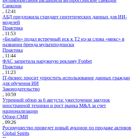
Великобритания расширила антироссийские санкции
Санкции
, 12:41
АБД предложила стандарт синтетических данных для ИИ-
моделей
Практика
, 11:53
«Билайн» подал встречный иск к Т2 из-за слова «микс» в
названии бренда мультиподписки
Практика
, 11:44
ФАС запретила наружную рекламу Fonbet
Практика
, 11:23
IT-бизнес просит упростить использование данных граждан
для обучения ИИ
Законодательство
, 10:59
Утренний обзор за 6 августа: ужесточение закупок
иностранной техники и рост рынка M&A за счет
национализации
Обзор СМИ
, 09:26
Росимущество проведет новый аукцион по продаже активов
Global Spirits