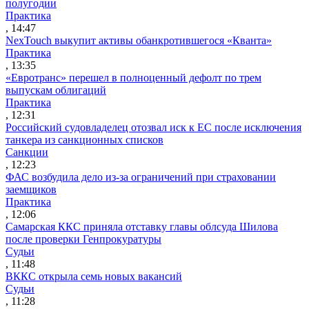
полугодии
Практика
, 14:47
NexTouch выкупит активы обанкротившегося «Кванта»
Практика
, 13:35
«Евротранс» перешел в полноценный дефолт по трем
выпускам облигаций
Практика
, 12:31
Российский судовладелец отозвал иск к ЕС после исключения
танкера из санкционных списков
Санкции
, 12:23
ФАС возбудила дело из-за ограничений при страховании
заемщиков
Практика
, 12:06
Самарская ККС приняла отставку главы облсуда Шилова
после проверки Генпрокуратуры
Судьи
, 11:48
ВККС открыла семь новых вакансий
Судьи
, 11:28