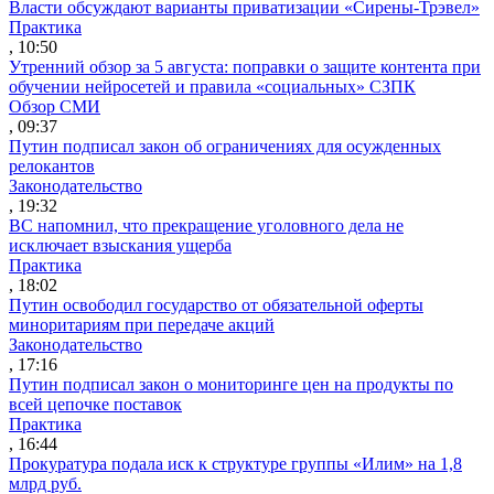
Власти обсуждают варианты приватизации «Сирены-Трэвел»
Практика
, 10:50
Утренний обзор за 5 августа: поправки о защите контента при
обучении нейросетей и правила «социальных» СЗПК
Обзор СМИ
, 09:37
Путин подписал закон об ограничениях для осужденных
релокантов
Законодательство
, 19:32
ВС напомнил, что прекращение уголовного дела не
исключает взыскания ущерба
Практика
, 18:02
Путин освободил государство от обязательной оферты
миноритариям при передаче акций
Законодательство
, 17:16
Путин подписал закон о мониторинге цен на продукты по
всей цепочке поставок
Практика
, 16:44
Прокуратура подала иск к структуре группы «Илим» на 1,8
млрд руб.