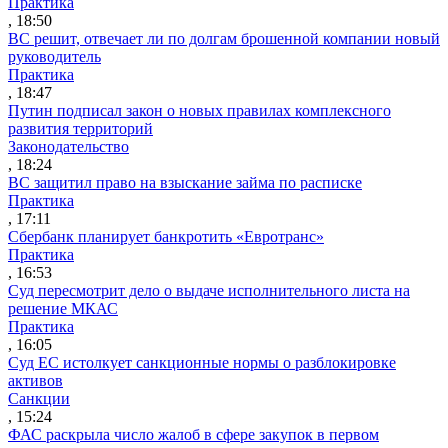
Практика
, 18:50
ВС решит, отвечает ли по долгам брошенной компании новый
руководитель
Практика
, 18:47
Путин подписал закон о новых правилах комплексного
развития территорий
Законодательство
, 18:24
ВС защитил право на взыскание займа по расписке
Практика
, 17:11
Сбербанк планирует банкротить «Евротранс»
Практика
, 16:53
Суд пересмотрит дело о выдаче исполнительного листа на
решение МКАС
Практика
, 16:05
Суд ЕС истолкует санкционные нормы о разблокировке
активов
Санкции
, 15:24
ФАС раскрыла число жалоб в сфере закупок в первом