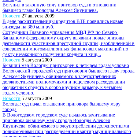
Вступил в законную силу приговор суда в отношении
бывшего главы Вологды Алексея Якуничева.
Новости
27 августа 2009
В деле расхитительницы кредитов ВТБ появились новые
эпизоды на 380 млн руб.
Сотрудники Главного управления МВД РФ по Северо-
Западному федеральному округу выявили новые эпизоды
деятельности участников преступной группы, изобличенной в
совершении многомиллионных финансовых махинаций по
факту незаконного получения кредита и хищ...
Новости
5 августа 2009
Бывший мэр Вологды приговорен к четырем годам условно
Вологодский городской суд приговорил бывшего главу города
Алексея Якуничева, обвиняемого в злоупотреблениях
должностными полномочиями и нецелевом расходовании
бюджетных средств в особо крупном размере, к четырем
годам условно.
Новости
5 августа 2009
Вологда: суд начал оглашение приговора бывшему мэру
города
В Вологодском городском суде началось зачитывание
приговора бывшему мэру города Вологды Алексея
Якуничева, обвиняемого в злоупотреблении должностными
полномочиями при распределении квартир муниципального
жилищного фонда.