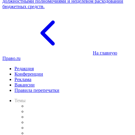
должностными полномочиями и нецелевом расходовании
бюджетных средств.
На главную
Право.ru
Редакция
Конференции
Реклама
Вакансии
Правила перепечатки
Темы
Практика
Законодательство
Процесс
Исследования
Рынок юридических услуг
Юридическое сообщество