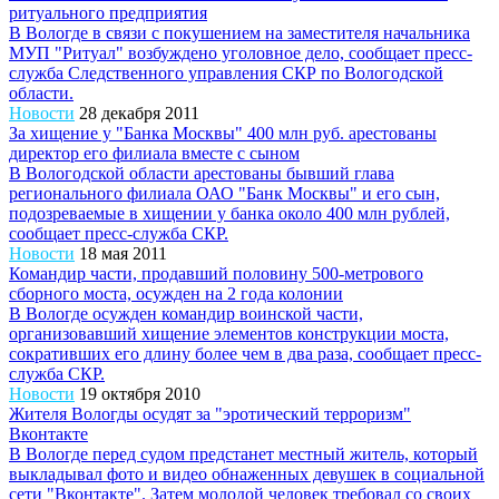
ритуального предприятия
В Вологде в связи с покушением на заместителя начальника
МУП "Ритуал" возбуждено уголовное дело, сообщает пресс-
служба Следственного управления СКР по Вологодской
области.
Новости
28 декабря 2011
За хищение у "Банка Москвы" 400 млн руб. арестованы
директор его филиала вместе с сыном
В Вологодской области арестованы бывший глава
регионального филиала ОАО "Банк Москвы" и его сын,
подозреваемые в хищении у банка около 400 млн рублей,
сообщает пресс-служба СКР.
Новости
18 мая 2011
Командир части, продавший половину 500-метрового
сборного моста, осужден на 2 года колонии
В Вологде осужден командир воинской части,
организовавший хищение элементов конструкции моста,
сокративших его длину более чем в два раза, сообщает пресс-
служба СКР.
Новости
19 октября 2010
Жителя Вологды осудят за "эротический терроризм"
Вконтакте
В Вологде перед судом предстанет местный житель, который
выкладывал фото и видео обнаженных девушек в социальной
сети "Вконтакте". Затем молодой человек требовал со своих