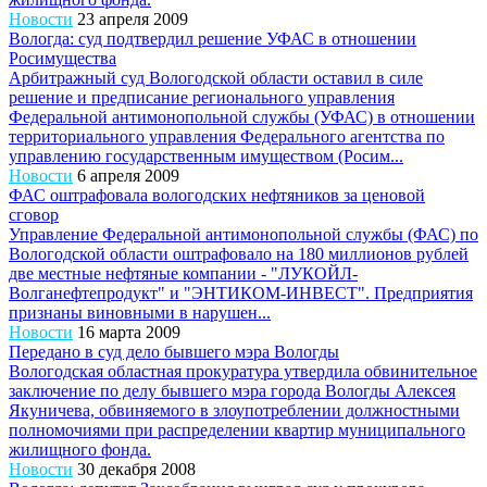
Новости
23 апреля 2009
Вологда: суд подтвердил решение УФАС в отношении
Росимущества
Арбитражный суд Вологодской области оставил в силе
решение и предписание регионального управления
Федеральной антимонопольной службы (УФАС) в отношении
территориального управления Федерального агентства по
управлению государственным имуществом (Росим...
Новости
6 апреля 2009
ФАС оштрафовала вологодских нефтяников за ценовой
сговор
Управление Федеральной антимонопольной службы (ФАС) по
Вологодской области оштрафовало на 180 миллионов рублей
две местные нефтяные компании - "ЛУКОЙЛ-
Волганефтепродукт" и "ЭНТИКОМ-ИНВЕСТ". Предприятия
признаны виновными в нарушен...
Новости
16 марта 2009
Передано в суд дело бывшего мэра Вологды
Вологодская областная прокуратура утвердила обвинительное
заключение по делу бывшего мэра города Вологды Алексея
Якуничева, обвиняемого в злоупотреблении должностными
полномочиями при распределении квартир муниципального
жилищного фонда.
Новости
30 декабря 2008