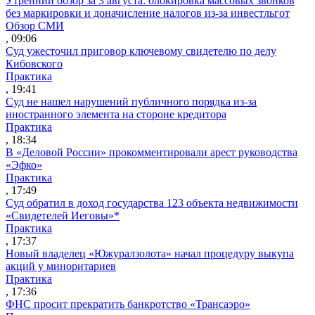
Утренний обзор за 3 августа: блокировка массовых звонков
без маркировки и доначисление налогов из-за инвестльгот
Обзор СМИ
, 09:06
Суд ужесточил приговор ключевому свидетелю по делу
Кибовского
Практика
, 19:41
Суд не нашел нарушений публичного порядка из-за
иностранного элемента на стороне кредитора
Практика
, 18:34
В «Деловой России» прокомментировали арест руководства
«Эфко»
Практика
, 17:49
Суд обратил в доход государства 123 объекта недвижимости
«Свидетелей Иеговы»*
Практика
, 17:37
Новый владелец «Южуралзолота» начал процедуру выкупа
акций у миноритариев
Практика
, 17:36
ФНС просит прекратить банкротство «Трансаэро»