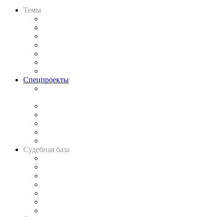
Темы
Практика
Законодательство
Процесс
Исследования
Рынок юридических услуг
Юридическое сообщество
Важнейшие правовые темы в прессе
Спецпроекты
Подкаст «В здравом уме
и твёрдой памяти»
Legal Design
Банкротная панорама
Советы для литигаторов
Сговоры на торгах
Авто
Судебная база
Картотека арбитражных дел
Решения арбитражных судов
Календарь рассмотрения арбитражных дел
Досье судей
Информация о судах
RSS лента новостей
Вакансии для юристов