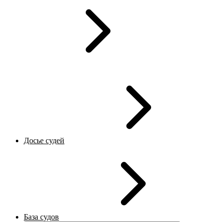
Досье судей
База судов