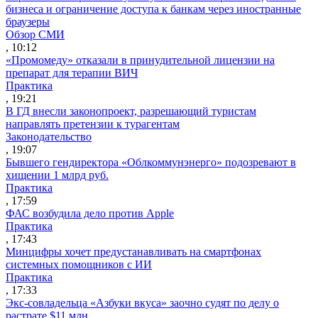
бизнеса и ограничение доступа к банкам через иностранные
браузеры
Обзор СМИ
, 10:12
«Промомеду» отказали в принудительной лицензии на
препарат для терапии ВИЧ
Практика
, 19:21
В ГД внесли законопроект, разрешающий туристам
направлять претензии к турагентам
Законодательство
, 19:07
Бывшего гендиректора «Облкоммунэнерго» подозревают в
хищении 1 млрд руб.
Практика
, 17:59
ФАС возбудила дело против Apple
Практика
, 17:43
Минцифры хочет предустанавливать на смартфонах
системных помощников с ИИ
Практика
, 17:33
Экс-совладельца «Азбуки вкуса» заочно судят по делу о
растрате $11 млн