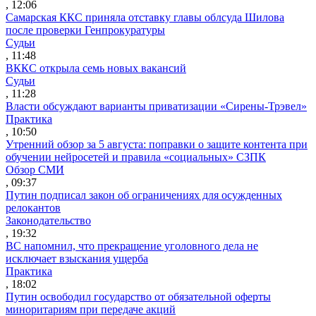
, 12:06
Самарская ККС приняла отставку главы облсуда Шилова
после проверки Генпрокуратуры
Судьи
, 11:48
ВККС открыла семь новых вакансий
Судьи
, 11:28
Власти обсуждают варианты приватизации «Сирены-Трэвел»
Практика
, 10:50
Утренний обзор за 5 августа: поправки о защите контента при
обучении нейросетей и правила «социальных» СЗПК
Обзор СМИ
, 09:37
Путин подписал закон об ограничениях для осужденных
релокантов
Законодательство
, 19:32
ВС напомнил, что прекращение уголовного дела не
исключает взыскания ущерба
Практика
, 18:02
Путин освободил государство от обязательной оферты
миноритариям при передаче акций