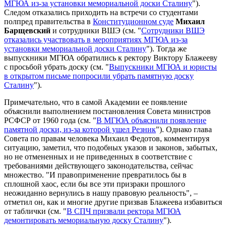
МГЮА из-за установки мемориальной доски Сталину
").
Следом отказались приходить на встречи со студентами
полпред правительства в
Конституционном суде
Михаил
Барщевский
и сотрудники ВШЭ (см. "
Сотрудники ВШЭ
отказались участвовать в мероприятиях МГЮА из-за
установки мемориальной доски Сталину
"). Тогда же
выпускники МГЮА обратились к ректору Виктору Блажееву
с просьбой убрать доску (см. "
Выпускники МГЮА и юристы
в открытом письме попросили убрать памятную доску
Сталину
").
Примечательно, что в самой Академии ее появление
объяснили выполнением постановления Совета министров
РСФСР от 1960 года (см. "
В МГЮА объяснили появление
памятной доски, из-за которой ушел Резник
"). Однако глава
Совета по правам человека Михаил Федотов, комментируя
ситуацию, заметил, что подобных указов и законов, забытых,
но не отмененных и не приведенных в соответствие с
требованиями действующего законодательства, сейчас
множество. "И правоприменение превратилось бы в
сплошной хаос, если бы все эти призраки прошлого
неожиданно вернулись в нашу правовую реальность", –
отметил он, как и многие другие призвав Блажеева избавиться
от таблички (см. "
В СПЧ призвали ректора МГЮА
демонтировать мемориальную доску Сталину
").