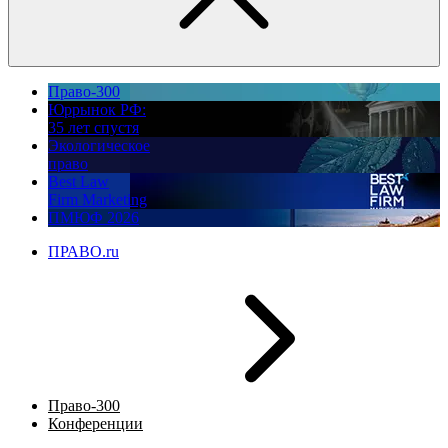
Право-300
Юррынок РФ:
35 лет спустя
Экологическое
право
Best Law
Firm Marketing
ПМЮФ 2026
ПРАВО.ru
Право-300
Конференции