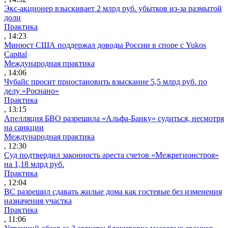
Экс-акционер взыскивает 2 млрд руб. убытков из-за размытой
доли
Практика
, 14:23
Минюст США поддержал доводы России в споре с Yukos
Capital
Международная практика
, 14:06
Чубайс просит приостановить взыскание 5,5 млрд руб. по
делу «Роснано»
Практика
, 13:15
Апелляция БВО разрешила «Альфа-Банку» судиться, несмотря
на санкции
Международная практика
, 12:30
Суд подтвердил законность ареста счетов «Межрегионстроя»
на 1,18 млрд руб.
Практика
, 12:04
ВС разрешил сдавать жилые дома как гостевые без изменения
назначения участка
Практика
, 11:06