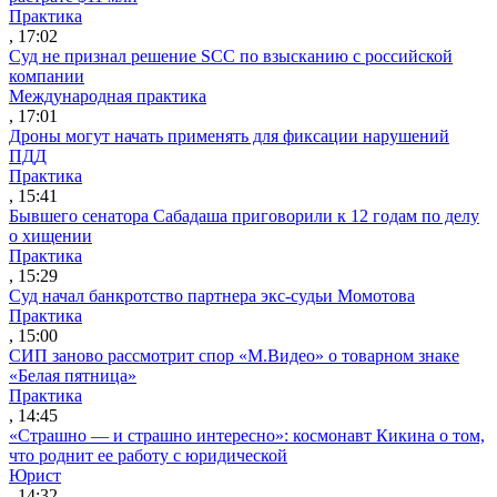
Практика
, 17:02
Суд не признал решение SCC по взысканию с российской
компании
Международная практика
, 17:01
Дроны могут начать применять для фиксации нарушений
ПДД
Практика
, 15:41
Бывшего сенатора Сабадаша приговорили к 12 годам по делу
о хищении
Практика
, 15:29
Суд начал банкротство партнера экс-судьи Момотова
Практика
, 15:00
СИП заново рассмотрит спор «М.Видео» о товарном знаке
«Белая пятница»
Практика
, 14:45
«Страшно — и страшно интересно»: космонавт Кикина о том,
что роднит ее работу с юридической
Юрист
, 14:32