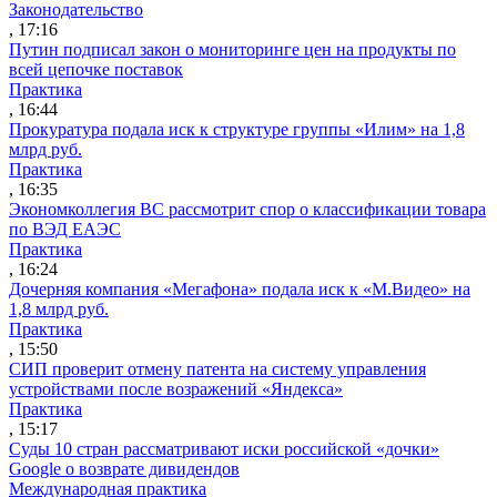
Законодательство
, 17:16
Путин подписал закон о мониторинге цен на продукты по
всей цепочке поставок
Практика
, 16:44
Прокуратура подала иск к структуре группы «Илим» на 1,8
млрд руб.
Практика
, 16:35
Экономколлегия ВС рассмотрит спор о классификации товара
по ВЭД ЕАЭС
Практика
, 16:24
Дочерняя компания «Мегафона» подала иск к «М.Видео» на
1,8 млрд руб.
Практика
, 15:50
СИП проверит отмену патента на систему управления
устройствами после возражений «Яндекса»
Практика
, 15:17
Суды 10 стран рассматривают иски российской «дочки»
Google о возврате дивидендов
Международная практика