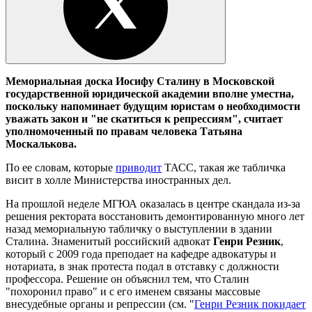
Мемориальная доска Иосифу Сталину в Московской
государственной юридической академии вполне уместна,
поскольку напоминает будущим юристам о необходимости
уважать закон и "не скатиться к репрессиям", считает
уполномоченный по правам человека Татьяна
Москалькова.
По ее словам, которые
приводит
ТАСС, такая же табличка
висит в холле Министерства иностранных дел.
На прошлой неделе МГЮА оказалась в центре скандала из-за
решения ректората восстановить демонтированную много лет
назад мемориальную табличку о выступлении в здании
Сталина. Знаменитый российский адвокат
Генри Резник
,
который с 2009 года преподает на кафедре адвокатуры и
нотариата, в знак протеста подал в отставку с должности
профессора. Решение он объяснил тем, что Сталин
"похоронил право" и с его именем связаны массовые
внесудебные органы и репрессии (см. "
Генри Резник покидает