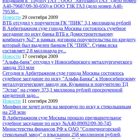
входящим в "Группу ГАЗ": ООО "Автозавод ГАЗ" (дело номер
А40-79687/09-30-650) и ООО ТЗК ГАЗ (дело номер А40-
79538...
Новости
29 сентября 2009
ВТБ отсудил у поручителя ГК "ПИК" 3,1 миллиарда рублей
В Арбитражном суде города Москвы состоялось судебное
заседание по иску банка ВТБ к Домостроительному
комбинату №2" в рамках договора поручительства по кредиту,
который был выделен банком ГК "ПИК". Сумма иска
составляет 2,8 миллиарда ру...
Новости
17 сентября 2009
"Альфа-банк" отсудил у Новосибирского металлургического
завода 353 млн
Сегодня в Арбитражном суде города Москвы состоялось
судебное заседание по иску "Альфа-Банка" к Новосибирскому
металлургическому заводу им. Кузьмина и поручителю ТД
"Эстар" на сумму 373,1 миллиона рублей просроченной
кредитной задо...
Новости
11 сентября 2009
Минфин не хочет идти на мировую по иску к стекольщикам
на 258 млн
В Арбитражном суде Москвы прошло предварительное
судебное заседание по иску №А40-89092/09-30-745
Министерства финансов РФ к ОАО "Солнечногорский
стекольный завод" о взыскании 258 миллионов рублей,