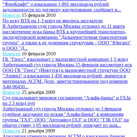
"ФинКрафт" о взыскании 1,891 миллиарда рублей
задолженности по договору кредитования, сообщает и...
Новости
15 февраля 2010
По иску ВТБ на 1,3 млрд не явились заседатели
В Арбитражном суде города Москвы отложил до 11 марта
рассмотрение иска банка ВТБ к крупнейшей транспортно-
экспедиторской компании "Дальневосточная транспортная
группа", а также к ее дочерним структурам – ООО "Юрганз"
и ООО "Д...
Новости
10 февраля 2010
ГК "Гросс" взыскивает с малоизвестной компании 1,5 млрд
Арбитражный суд города Москвы 15 февраля рассмотрит иск
ООО ГК "Гросс" (Иркутск) к малоизвестной структуре ООО
"Эливиз" о взыскании 1,450 миллиарда рублей, значится в
материалах АСГМ. Дело, зарегистрированное под номером
А40-96450...
Новости
25 декабря 2009
Суд откладывает мировое соглашение "Альфа-банка" и ГАЗа
на 2,3 млрд руб
Арбитражный суд города Москвы отложил до 3 февраля
судебное заседание по искам "Альфа-банка" к компаниям
группы "ГАЗ": ООО "Автозавод ГАЗ" и ООО "ТЗК ГАЗ" на
общую сумму 1,05 миллиарда рублей, передает из зала...
Новости
21 декабря 2009
Апелляция отменила решение АСГМ о взыскании банком