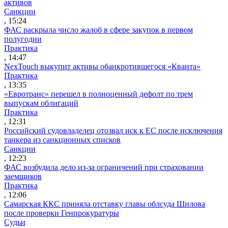
активов
Санкции
, 15:24
ФАС раскрыла число жалоб в сфере закупок в первом
полугодии
Практика
, 14:47
NexTouch выкупит активы обанкротившегося «Кванта»
Практика
, 13:35
«Евротранс» перешел в полноценный дефолт по трем
выпускам облигаций
Практика
, 12:31
Российский судовладелец отозвал иск к ЕС после исключения
танкера из санкционных списков
Санкции
, 12:23
ФАС возбудила дело из-за ограничений при страховании
заемщиков
Практика
, 12:06
Самарская ККС приняла отставку главы облсуда Шилова
после проверки Генпрокуратуры
Судьи