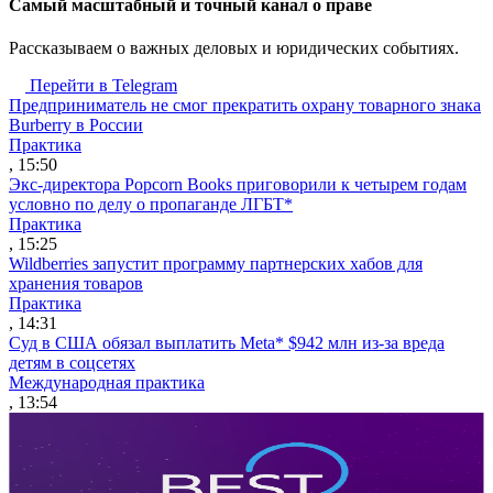
Cамый масштабный и точный канал о праве
Рассказываем о важных деловых и юридических событиях.
Перейти в Telegram
Предприниматель не смог прекратить охрану товарного знака
Burberry в России
Практика
, 15:50
Экс-директора Popcorn Books приговорили к четырем годам
условно по делу о пропаганде ЛГБТ*
Практика
, 15:25
Wildberries запустит программу партнерских хабов для
хранения товаров
Практика
, 14:31
Суд в США обязал выплатить Meta* $942 млн из-за вреда
детям в соцсетях
Международная практика
, 13:54