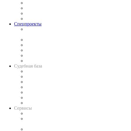
Исследования
Рынок юридических услуг
Юридическое сообщество
Важнейшие правовые темы в прессе
Спецпроекты
Подкаст «В здравом уме
и твёрдой памяти»
Legal Design
Банкротная панорама
Советы для литигаторов
Сговоры на торгах
Авто
Судебная база
Картотека арбитражных дел
Решения арбитражных судов
Календарь рассмотрения арбитражных дел
Досье судей
Информация о судах
RSS лента новостей
Вакансии для юристов
Сервисы
Справочно-правовая система
Casebook: мониторинг дел
и компаний
Caselook: поиск и анализ практики