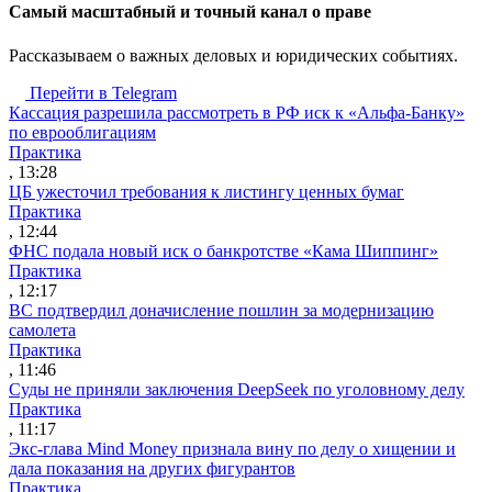
Cамый масштабный и точный канал о праве
Рассказываем о важных деловых и юридических событиях.
Перейти в Telegram
Кассация разрешила рассмотреть в РФ иск к «Альфа-Банку»
по еврооблигациям
Практика
, 13:28
ЦБ ужесточил требования к листингу ценных бумаг
Практика
, 12:44
ФНС подала новый иск о банкротстве «Кама Шиппинг»
Практика
, 12:17
ВС подтвердил доначисление пошлин за модернизацию
самолета
Практика
, 11:46
Суды не приняли заключения DeepSeek по уголовному делу
Практика
, 11:17
Экс-глава Mind Money признала вину по делу о хищении и
дала показания на других фигурантов
Практика