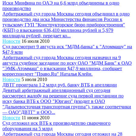
Иски Минфина по ОАЭ на 6,6 млрд объединены в одно
производство
Арбитражный суд города Москвы сегодня объединил в одно
производство два иска Министерства финансов России к
тульскому ГУП "Конструкторское бюро приборостроения"
(КБП) о взыскании 636,410 миллиона рублей и 5,979
миллиарда рублей, передает ко...
Новости
16 июля 2010
Суд рассмотрит 9 августа иск "МДМ-банка" к "Атоммашу" на
$47,9 млн
Арбитражный суд города Москвы сегодня назначил на 9
августа судебное заседание по иску ОАО "МДМ Банк" к ОАО
"ЭМК-Атоммаш" о взыскании $47,9 миллиона, сообщает
корреспондент "Право.Ru" Наталья Клейн.
Новости
5 июля 2010
ДВТГ проиграла 1,2 млрд руб. банку ВТБ в апелляции
Девятый арбитражный апелляционный суд сегодня
рассмотрел жалобу на решение суда первой инстанции по
иску банка ВТБ к ООО "Юрганз" (входит в ОАО
"Дальневосточная транспортная группа"), также соответчики
— ОАО"ДВТГ" и ООО...
Новости
11 июня 2010
Суд отложил иск ВТБ к производителю сварочного
оборудования на 5 млрд
Арбитражный суд города Москвы сегодня отложил на 28