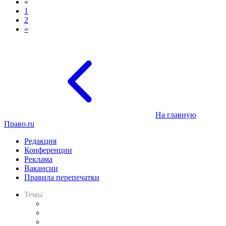
«
1
2
»
На главную
Право.ru
Редакция
Конференции
Реклама
Вакансии
Правила перепечатки
Темы
Практика
Законодательство
Процесс