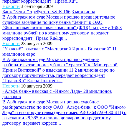
передает корреспондент "Право.Ru"...
Новости
3 сентября 2009
Банк "Зенит" требует от ФЛК 166,3 миллиона
В Арбитражном суде Москвы прошло предварительное
судебное заседание по иску банка "Зенит" к ОАО
"Финансовая лизинговая компания" (ФЛК) на сумму 166,3
миллиона рублей по кредитному договору, передает
корреспондент "Право.Ru&qu...
Новости
28 августа 2009
"Уралсиб" взыскал с "Мастерской Ирины Витязевой" 11
миллионов евро
В Арбитражном суде Москвы прошло судебное
разбирательство по иску банка "Уралсиб" к "Мастерской
Ирины Витязевой" о взыскании 11,2 миллиона евро по
договору поручительства, передает корреспондент
"Право.Ru" Елена Голотенк...
Новости
10 августа 2009
«Альфа-банк» взыскал с «Инком-Лада» 28 миллионов
долларов
В Арбитражном суде Москвы прошло судебное
разбирательство по иску ОАО "Альфа-банк" к ООО "Инком-
Лада" и его поручителям (дело номер А40-36472/09-30-411) о
взыскании 28,385 миллиона долларов по кредитному
договору, передает корресп...