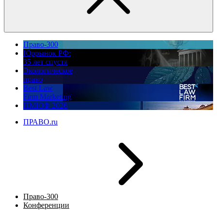
Право-300
Юррынок РФ:
35 лет спустя
Экологическое
право
Best Law
Firm Marketing
ПМЮФ 2026
ПРАВО.ru
Право-300
Конференции