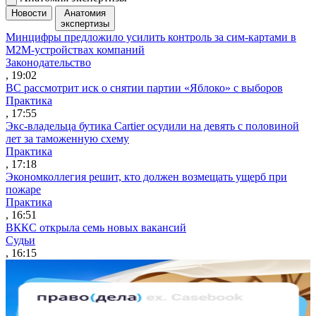
Новости
Анатомия
экспертизы
Минцифры предложило усилить контроль за сим-картами в
M2M-устройствах компаний
Законодательство
, 19:02
ВС рассмотрит иск о снятии партии «Яблоко» с выборов
Практика
, 17:55
Экс-владельца бутика Cartier осудили на девять с половиной
лет за таможенную схему
Практика
, 17:18
Экономколлегия решит, кто должен возмещать ущерб при
пожаре
Практика
, 16:51
ВККС открыла семь новых вакансий
Судьи
, 16:15