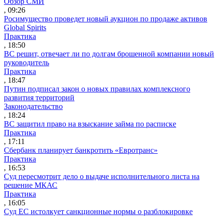
Обзор СМИ
, 09:26
Росимущество проведет новый аукцион по продаже активов
Global Spirits
Практика
, 18:50
ВС решит, отвечает ли по долгам брошенной компании новый
руководитель
Практика
, 18:47
Путин подписал закон о новых правилах комплексного
развития территорий
Законодательство
, 18:24
ВС защитил право на взыскание займа по расписке
Практика
, 17:11
Сбербанк планирует банкротить «Евротранс»
Практика
, 16:53
Суд пересмотрит дело о выдаче исполнительного листа на
решение МКАС
Практика
, 16:05
Суд ЕС истолкует санкционные нормы о разблокировке