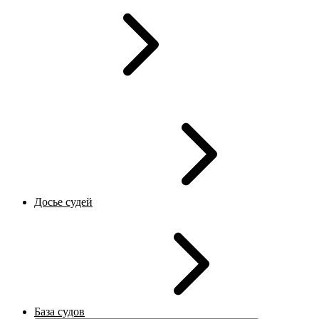
Досье судей
База судов