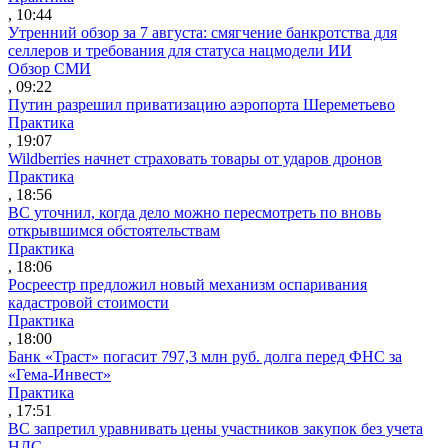
, 10:44
Утренний обзор за 7 августа: смягчение банкротства для
селлеров и требования для статуса нацмодели ИИ
Обзор СМИ
, 09:22
Путин разрешил приватизацию аэропорта Шереметьево
Практика
, 19:07
Wildberries начнет страховать товары от ударов дронов
Практика
, 18:56
ВС уточнил, когда дело можно пересмотреть по вновь
открывшимся обстоятельствам
Практика
, 18:06
Росреестр предложил новый механизм оспаривания
кадастровой стоимости
Практика
, 18:00
Банк «Траст» погасит 797,3 млн руб. долга перед ФНС за
«Гема-Инвест»
Практика
, 17:51
ВС запретил уравнивать цены участников закупок без учета
НДС