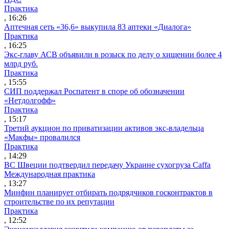
Практика
, 16:26
Аптечная сеть «36,6» выкупила 83 аптеки «Диалога»
Практика
, 16:25
Экс-главу АСВ объявили в розыск по делу о хищении более 4
млрд руб.
Практика
, 15:55
СИП поддержал Роспатент в споре об обозначении
«Нетдолгофф»
Практика
, 15:17
Третий аукцион по приватизации активов экс-владельца
«Макфы» провалился
Практика
, 14:29
ВС Швеции подтвердил передачу Украине сухогруза Caffa
Международная практика
, 13:27
Минфин планирует отбирать подрядчиков госконтрактов в
строительстве по их репутации
Практика
, 12:52