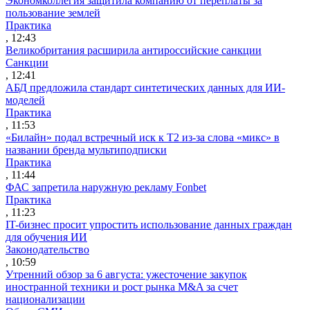
Экономколлегия защитила компанию от переплаты за
пользование землей
Практика
, 12:43
Великобритания расширила антироссийские санкции
Санкции
, 12:41
АБД предложила стандарт синтетических данных для ИИ-
моделей
Практика
, 11:53
«Билайн» подал встречный иск к Т2 из-за слова «микс» в
названии бренда мультиподписки
Практика
, 11:44
ФАС запретила наружную рекламу Fonbet
Практика
, 11:23
IT-бизнес просит упростить использование данных граждан
для обучения ИИ
Законодательство
, 10:59
Утренний обзор за 6 августа: ужесточение закупок
иностранной техники и рост рынка M&A за счет
национализации