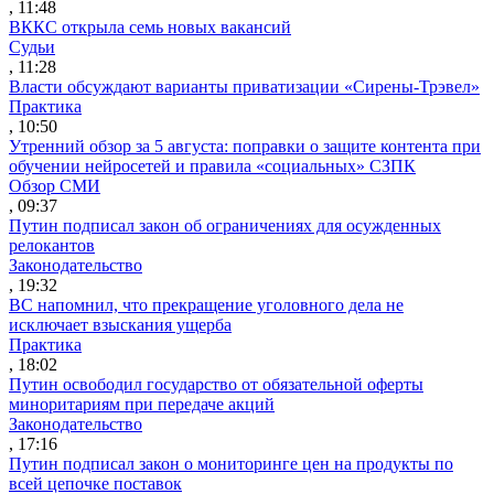
, 11:48
ВККС открыла семь новых вакансий
Судьи
, 11:28
Власти обсуждают варианты приватизации «Сирены-Трэвел»
Практика
, 10:50
Утренний обзор за 5 августа: поправки о защите контента при
обучении нейросетей и правила «социальных» СЗПК
Обзор СМИ
, 09:37
Путин подписал закон об ограничениях для осужденных
релокантов
Законодательство
, 19:32
ВС напомнил, что прекращение уголовного дела не
исключает взыскания ущерба
Практика
, 18:02
Путин освободил государство от обязательной оферты
миноритариям при передаче акций
Законодательство
, 17:16
Путин подписал закон о мониторинге цен на продукты по
всей цепочке поставок