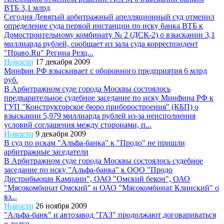
ВТБ 3,1 млрд
Сегодня Девятый арбитражный апелляционный суд отменил
определение суда первой инстанции по иску банка ВТБ к
Домостроительному комбинату № 2 (ДСК-2) о взыскании 3,1
миллиарда рублей, сообщает из зала суда корреспондент
"Право.Ru" Регина Резц...
Новости
17 декабря 2009
Минфин РФ взыскивает с оборонного предприятия 6 млрд
руб.
В Арбитражном суде города Москвы состоялось
предварительное судебное заседание по иску Минфина РФ к
ГУП "Конструкторское бюро приборостроения" (КБП) о
взыскании 5,979 миллиарда рублей из-за неисполнения
условий соглашения между сторонами, п...
Новости
9 декабря 2009
В суд по искам "Альфа-банка" к "Продо" не пришли
арбитражные заседатели
В Арбитражном суде города Москвы состоялось судебное
заседание по иску "Альфа-банка" к ООО "Продо
Дистрибьюшн Кампани", ОАО "Омский бекон", ОАО
"Мясокомбинат Омский" и ОАО "Мясокомбинат Клинский" о
вз...
Новости
26 ноября 2009
"Альфа-банк" и автозавод "ГАЗ" продолжают договариваться
о долге