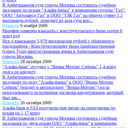
В Арбитражном суде города Москвы состоялось судебное
заседание по искам "Альфа-банка" к компаниям группы "Газ":
ООО "Автозавод Газ" и ООО "ТЗК Газ" на общую сумму 1,2
миллиарда рублей, передает из зала суда кор...
Новости
6 ноября 2009
Минфин намерен взыскать с конструкторского бюро почти 6
млрд руб
Иск о взыскании 5,979 миллиардов рублей с оборонного
предприятия - Конструкторскому бюро приборостроения
(город Тула) зарегистрирован вчера в Арбитражном суде
города Москвы.
Новости
28 октября 2009
"Альфа-банк" отсудил у "Верра Моторс Сибирь" 1,4 млрд
долга по кредиту
В Арбитражном суде города Москвы состоялось судебное
заседание по иску "Альфа-банка" к ООО "Верра Моторс
Сибирь" (входит в автохолдинг "Верра-Моторс") из-за
ненадлежащего исполнения договора кредитования, который
был зак...
Новости
26 октября 2009
Альфа-банк и ГАЗ получили еще месяц на переговоры по
искам на 1,17 млрд
В Арбитражном суде города Москвы состоялись судебные
заседания по двум искам ОАО "Альфа-банк" к компаниям,