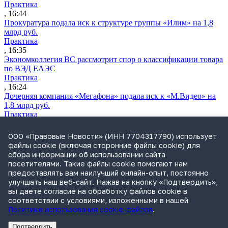
Практика
, 16:44
Прокуратура подала иск к структуре группы «Илим» на 1,8
млрд руб.
Практика
, 16:35
Экономколлегия ВС рассмотрит спор о классификации товара
по ВЭД ЕАЭС
Практика
, 16:24
Дочерняя компания «Мегафона» подала иск к «М.Видео» на
1,8 млрд руб.
Практика
, 15:50
СИП проверит отмену патента на систему управления
ООО «Правовые Новости» (ИНН 7704317790) использует
устройствами после возражений «Яндекса»
файлы cookie (включая сторонние файлы cookie) для
Практика
сбора информации об использовании сайта
, 15:17
посетителями. Такие файлы cookie помогают нам
Суды 10 стран рассматривают иски российской «дочки»
предоставлять вам наилучший онлайн-опыт, постоянно
Google о возврате дивидендов
улучшать наш веб-сайт. Нажав на кнопку «Подтвердить»,
Международная практика
вы даете согласие на обработку файлов cookie в
, 14:09
соответствии с условиями, изложенными в нашей
Политике использования cookie-файлов
.
Подтвердить