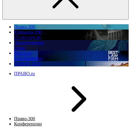
Право-300
Юррынок РФ:
35 лет спустя
Экологическое
право
Best Law
Firm Marketing
ПМЮФ 2026
ПРАВО.ru
Право-300
Конференции