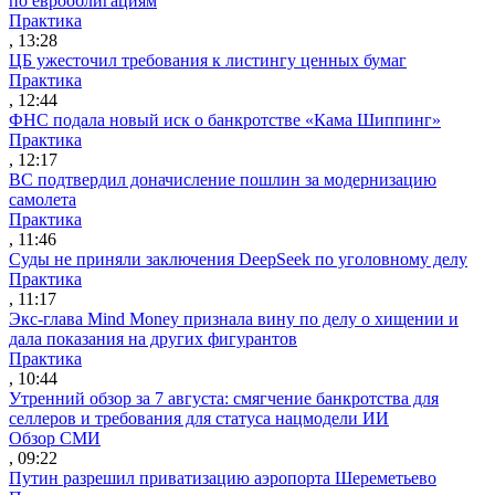
по еврооблигациям
Практика
, 13:28
ЦБ ужесточил требования к листингу ценных бумаг
Практика
, 12:44
ФНС подала новый иск о банкротстве «Кама Шиппинг»
Практика
, 12:17
ВС подтвердил доначисление пошлин за модернизацию
самолета
Практика
, 11:46
Суды не приняли заключения DeepSeek по уголовному делу
Практика
, 11:17
Экс-глава Mind Money признала вину по делу о хищении и
дала показания на других фигурантов
Практика
, 10:44
Утренний обзор за 7 августа: смягчение банкротства для
селлеров и требования для статуса нацмодели ИИ
Обзор СМИ
, 09:22
Путин разрешил приватизацию аэропорта Шереметьево