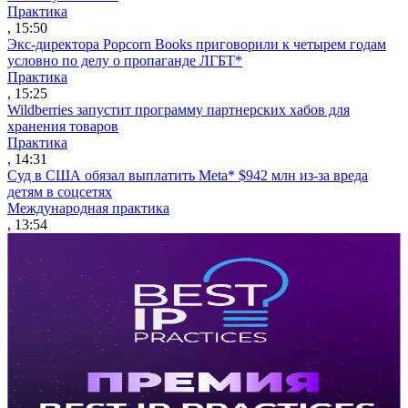
Практика
, 15:50
Экс-директора Popcorn Books приговорили к четырем годам
условно по делу о пропаганде ЛГБТ*
Практика
, 15:25
Wildberries запустит программу партнерских хабов для
хранения товаров
Практика
, 14:31
Суд в США обязал выплатить Meta* $942 млн из-за вреда
детям в соцсетях
Международная практика
, 13:54