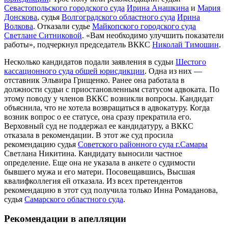
Севастопольского городского суда
Ирина Анашкина
и
Мария
Донскова
, судья
Волгоградского областного суда
Ирина
Волкова
. Отказали судье
Майкопского городского суда
Светлане Ситниковой
. «Вам необходимо улучшить показатели
работы», подчеркнул председатель ВККС
Николай Тимошин
.
Несколько кандидатов подали заявления в судьи
Шестого
кассационного суда общей юрисдикции
. Одна из них —
отставник Эльвира Грищенко. Ранее она работала в
должности судьи с приостановленным статусом адвоката. По
этому поводу у членов ВККС возникли вопросы. Кандидат
объяснила, что не хотела возвращаться в адвокатуру. Когда
возник вопрос о ее статусе, она сразу прекратила его.
Верховный суд не поддержал ее кандидатуру, а ВККС
отказала в рекомендации. В этот же суд просила
рекомендацию судья
Советского районного суда г.Самары
Светлана Никитина. Кандидату выносили частное
определение. Еще она не указала в анкете о судимости
бывшего мужа и его матери. Посовещавшись, Высшая
квалифколлегия ей отказала. Из всех претендентов
рекомендацию в этот суд получила только Инна Ромаданова,
судья
Самарского областного суда
.
Рекомендации в апелляции