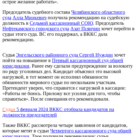
острое желание работать».
Председатель судебного состава
Челябинского областного
суда
Алла Мицкевич
получила рекомендацию на судейскую
должность в
Седьмой кассационный СОЮ
. Председатель
Нефтекамского городского суда
Азат Псянчин
хочет перейти в
судьи этого суда. ВС его поддержал, а ВККС дала
рекомендацию.
Судья
Энгельсского районного суда
Сергей Нуждин
хочет
пойти на повышение в
Первый кассационный суд общей
юрисдикции
. Ранее ему сделали предупреждение за волокиту
по ряду уголовных дел. Кандидат объяснил это высокой
нагрузкой, в тот момент он исполнял обязанности
обязанности мирового судьи по нескольким участкам.
Претендент уверен, что справится с нагрузкой в кассации:
«Работы не боюсь. Приложу все усилия для того, чтобы
справиться». После совещания его рекомендовали.
Судьи
5 февраля 2024
ВККС отобрала кандидатов на
должности председателей
Также ВККС рассмотрела четыре заявления от кандидатов,
которые метят в судьи
Четвертого кассационного суда общей
юрисдикции
. Трое получили рекомендации: судьи