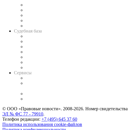
Legal Design
Банкротная панорама
Советы для литигаторов
Сговоры на торгах
Авто
Судебная база
Картотека арбитражных дел
Решения арбитражных судов
Календарь рассмотрения арбитражных дел
Досье судей
Информация о судах
RSS лента новостей
Вакансии для юристов
Сервисы
Справочно-правовая система
Casebook: мониторинг дел
и компаний
Caselook: поиск и анализ практики
CASE.ONE: управление юридической службой
© ООО «Правовые новости». 2008-2026.
Номер свидетельства
ЭЛ № ФС 77 - 79910
.
Телефон редакции:
+7 (495) 645 37 60
Политика использования cookie-файлов
Политика конфиденциальности