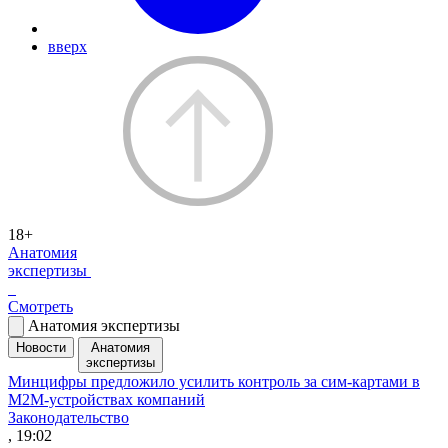
вверх
18+
Анатомия
экспертизы
Смотреть
Анатомия экспертизы
Новости
Анатомия
экспертизы
Минцифры предложило усилить контроль за сим-картами в
M2M-устройствах компаний
Законодательство
, 19:02