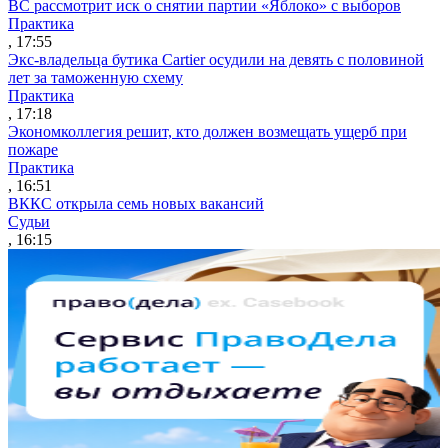
ВС рассмотрит иск о снятии партии «Яблоко» с выборов
Практика
, 17:55
Экс-владельца бутика Cartier осудили на девять с половиной
лет за таможенную схему
Практика
, 17:18
Экономколлегия решит, кто должен возмещать ущерб при
пожаре
Практика
, 16:51
ВККС открыла семь новых вакансий
Судьи
, 16:15