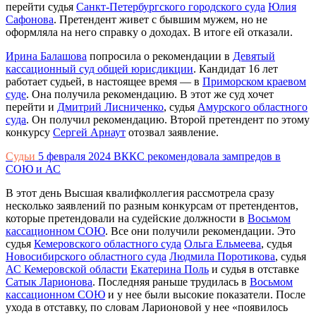
перейти судья
Санкт-Петербургского городского суда
Юлия
Сафонова
. Претендент живет с бывшим мужем, но не
оформляла на него справку о доходах. В итоге ей отказали.
Ирина Балашова
попросила о рекомендации в
Девятый
кассационный суд общей юрисдикции
. Кандидат 16 лет
работает судьей, в настоящее время — в
Приморском краевом
суде
. Она получила рекомендацию. В этот же суд хочет
перейти и
Дмитрий Лисниченко
, судья
Амурского областного
суда
. Он получил рекомендацию. Второй претендент по этому
конкурсу
Сергей Арнаут
отозвал заявление.
Судьи
5 февраля 2024
ВККС рекомендовала зампредов в
СОЮ и АС
В этот день Высшая квалифколлегия рассмотрела сразу
несколько заявлений по разным конкурсам от претендентов,
которые претендовали на судейские должности в
Восьмом
кассационном СОЮ
. Все они получили рекомендации. Это
судья
Кемеровского областного суда
Ольга Ельмеева
, судья
Новосибирского областного суда
Людмила Поротикова
, судья
АС Кемеровской области
Екатерина Поль
и судья в отставке
Сатык Ларионова
. Последняя раньше трудилась в
Восьмом
кассационном СОЮ
и у нее были высокие показатели. После
ухода в отставку, по словам Ларионовой у нее «появилось