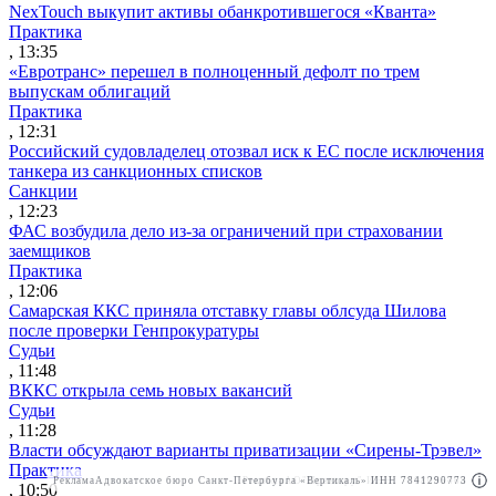
NexTouch выкупит активы обанкротившегося «Кванта»
Практика
, 13:35
«Евротранс» перешел в полноценный дефолт по трем
выпускам облигаций
Практика
, 12:31
Российский судовладелец отозвал иск к ЕС после исключения
танкера из санкционных списков
Санкции
, 12:23
ФАС возбудила дело из-за ограничений при страховании
заемщиков
Практика
, 12:06
Самарская ККС приняла отставку главы облсуда Шилова
после проверки Генпрокуратуры
Судьи
, 11:48
ВККС открыла семь новых вакансий
Судьи
, 11:28
Власти обсуждают варианты приватизации «Сирены-Трэвел»
Практика
Реклама
Адвокатское бюро Санкт-Петербурга «Вертикаль» ИНН 7841290773
Реклама
АО"Право.ру" ИНН: 7708095468
, 10:50