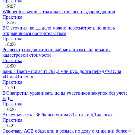
Практика
, 19:07
Wildberries начнет страховать товары от ударов дронов
Практика
, 18:56
ВС уточнил, когда дело можно пересмотреть по вновь
открывшимся обстоятельствам
Практика
, 18:06
Росреестр предложил новый механизм оспаривания
кадастровой стоимости
Практика
, 18:00
Банк «Траст» погасит 797,3 млн руб. долга перед ФНС за
«Гема-Инвест»
Практика
, 17:51
ВС запретил уравнивать цены участников закупок без учета
НДС
Практика
, 16:26
Аптечная сеть «36,6» выкупила 83 аптеки «Диалога»
Практика
, 16:25
Экс-главу АСВ объявили в розыск по делу о хищении более 4