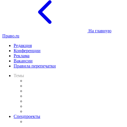
На главную
Право.ru
Редакция
Конференции
Реклама
Вакансии
Правила перепечатки
Темы
Практика
Законодательство
Процесс
Исследования
Рынок юридических услуг
Юридическое сообщество
Важнейшие правовые темы в прессе
Спецпроекты
Подкаст «В здравом уме
и твёрдой памяти»