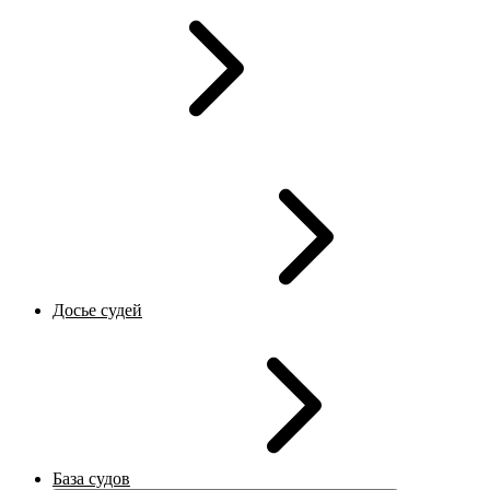
Досье судей
База судов