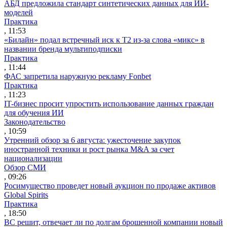
АБД предложила стандарт синтетических данных для ИИ-
моделей
Практика
, 11:53
«Билайн» подал встречный иск к Т2 из-за слова «микс» в
названии бренда мультиподписки
Практика
, 11:44
ФАС запретила наружную рекламу Fonbet
Практика
, 11:23
IT-бизнес просит упростить использование данных граждан
для обучения ИИ
Законодательство
, 10:59
Утренний обзор за 6 августа: ужесточение закупок
иностранной техники и рост рынка M&A за счет
национализации
Обзор СМИ
, 09:26
Росимущество проведет новый аукцион по продаже активов
Global Spirits
Практика
, 18:50
ВС решит, отвечает ли по долгам брошенной компании новый