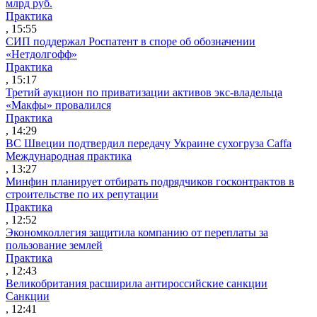
млрд руб.
Практика
, 15:55
СИП поддержал Роспатент в споре об обозначении
«Нетдолгофф»
Практика
, 15:17
Третий аукцион по приватизации активов экс-владельца
«Макфы» провалился
Практика
, 14:29
ВС Швеции подтвердил передачу Украине сухогруза Caffa
Международная практика
, 13:27
Минфин планирует отбирать подрядчиков госконтрактов в
строительстве по их репутации
Практика
, 12:52
Экономколлегия защитила компанию от переплаты за
пользование землей
Практика
, 12:43
Великобритания расширила антироссийские санкции
Санкции
, 12:41