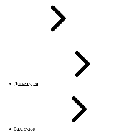
Досье судей
База судов