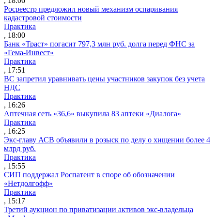
, 18:06
Росреестр предложил новый механизм оспаривания
кадастровой стоимости
Практика
, 18:00
Банк «Траст» погасит 797,3 млн руб. долга перед ФНС за
«Гема-Инвест»
Практика
, 17:51
ВС запретил уравнивать цены участников закупок без учета
НДС
Практика
, 16:26
Аптечная сеть «36,6» выкупила 83 аптеки «Диалога»
Практика
, 16:25
Экс-главу АСВ объявили в розыск по делу о хищении более 4
млрд руб.
Практика
, 15:55
СИП поддержал Роспатент в споре об обозначении
«Нетдолгофф»
Практика
, 15:17
Третий аукцион по приватизации активов экс-владельца