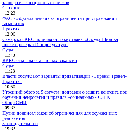
танкера из санкционных списков
Санкции
, 12:23
ФАС возбудила дело из-за ограничений при страховании
заемщиков
Практика
, 12:06
Самарская ККС приняла отставку главы облсуда Шилова
после проверки Генпрокуратуры
Судьи
, 11:48
ВККС открыла семь новых вакансий
Судьи
, 11:28
Власти обсуждают варианты приватизации «Сирены-Трэвел»
Практика
, 10:50
Утренний обзор за 5 августа: поправки о защите контента при
обучении нейросетей и правила «социальных» СЗПК
Обзор СМИ
, 09:37
Путин подписал закон об ограничениях для осужденных
релокантов
Законодательство
, 19:32