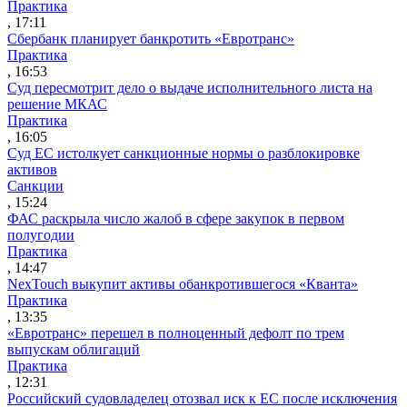
Практика
, 17:11
Сбербанк планирует банкротить «Евротранс»
Практика
, 16:53
Суд пересмотрит дело о выдаче исполнительного листа на
решение МКАС
Практика
, 16:05
Суд ЕС истолкует санкционные нормы о разблокировке
активов
Санкции
, 15:24
ФАС раскрыла число жалоб в сфере закупок в первом
полугодии
Практика
, 14:47
NexTouch выкупит активы обанкротившегося «Кванта»
Практика
, 13:35
«Евротранс» перешел в полноценный дефолт по трем
выпускам облигаций
Практика
, 12:31
Российский судовладелец отозвал иск к ЕС после исключения