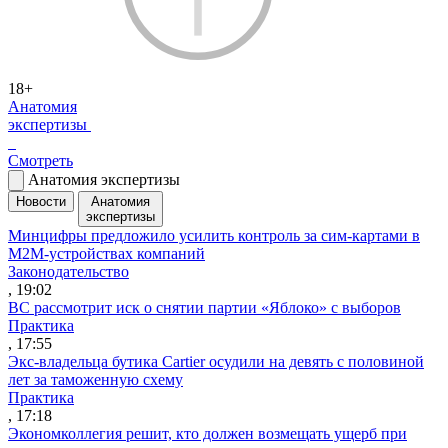
18+
Анатомия
экспертизы
Смотреть
Анатомия экспертизы
Новости
Анатомия
экспертизы
Минцифры предложило усилить контроль за сим-картами в
M2M-устройствах компаний
Законодательство
, 19:02
ВС рассмотрит иск о снятии партии «Яблоко» с выборов
Практика
, 17:55
Экс-владельца бутика Cartier осудили на девять с половиной
лет за таможенную схему
Практика
, 17:18
Экономколлегия решит, кто должен возмещать ущерб при