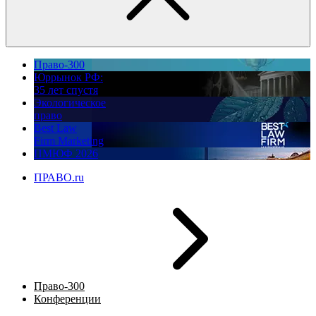
Право-300
Юррынок РФ:
35 лет спустя
Экологическое
право
Best Law
Firm Marketing
ПМЮФ 2026
ПРАВО.ru
Право-300
Конференции