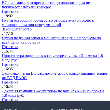
ВС напомнил, что прекращение уголовного дела не
исключает взыскания ущерба
Практика
, 18:02
Путин освободил государство от обязательной оферты
миноритариям при передаче акций
Законодательство
, 17:16
Путин подписал закон о мониторинге цен на продукты по
всей цепочке поставок
Практика
, 16:44
Прокуратура подала иск к структуре группы «Илим» на 1,8
млрд руб.
Практика
, 16:35
Экономколлегия ВС рассмотрит спор о классификации товара
по ВЭД ЕАЭС
Практика
, 16:24
Дочерняя компания «Мегафона» подала иск к «М.Видео» на
1,8 млрд руб.
Практика
, 15:50
СИП проверит отмену патента на систему управления