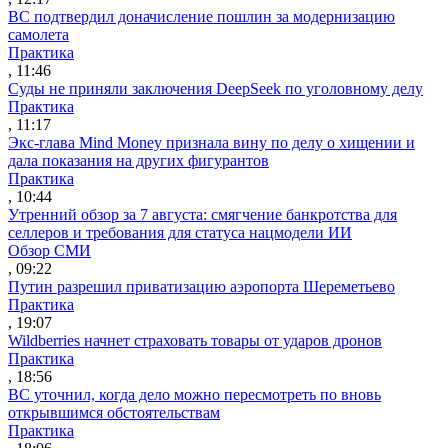
ВС подтвердил доначисление пошлин за модернизацию
самолета
Практика
, 11:46
Суды не приняли заключения DeepSeek по уголовному делу
Практика
, 11:17
Экс-глава Mind Money признала вину по делу о хищении и
дала показания на других фигурантов
Практика
, 10:44
Утренний обзор за 7 августа: смягчение банкротства для
селлеров и требования для статуса нацмодели ИИ
Обзор СМИ
, 09:22
Путин разрешил приватизацию аэропорта Шереметьево
Практика
, 19:07
Wildberries начнет страховать товары от ударов дронов
Практика
, 18:56
ВС уточнил, когда дело можно пересмотреть по вновь
открывшимся обстоятельствам
Практика