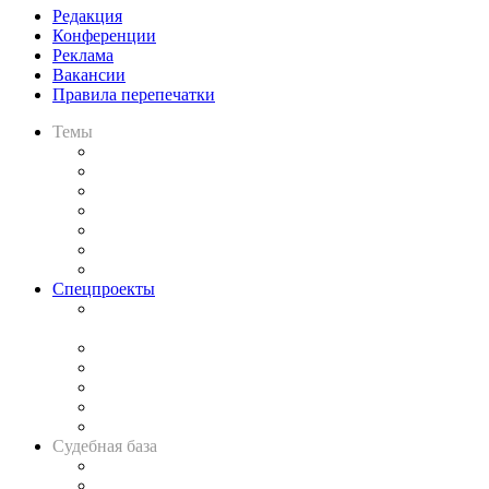
Редакция
Конференции
Реклама
Вакансии
Правила перепечатки
Темы
Практика
Законодательство
Процесс
Исследования
Рынок юридических услуг
Юридическое сообщество
Важнейшие правовые темы в прессе
Спецпроекты
Подкаст «В здравом уме
и твёрдой памяти»
Legal Design
Банкротная панорама
Советы для литигаторов
Сговоры на торгах
Авто
Судебная база
Картотека арбитражных дел
Решения арбитражных судов