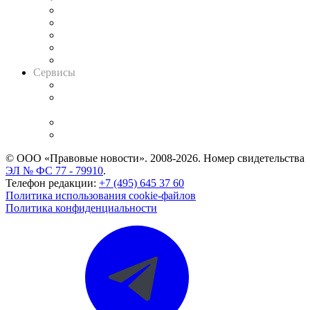
Календарь рассмотрения арбитражных дел
Досье судей
Информация о судах
RSS лента новостей
Вакансии для юристов
Сервисы
Справочно-правовая система
Casebook: мониторинг дел
и компаний
Caselook: поиск и анализ практики
CASE.ONE: управление юридической службой
© ООО «Правовые новости». 2008-2026.
Номер свидетельства
ЭЛ № ФС 77 - 79910
.
Телефон редакции:
+7 (495) 645 37 60
Политика использования cookie-файлов
Политика конфиденциальности