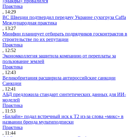
«Макфы» провалился
Практика
, 14:29
ВС Швеции подтвердил передачу Украине сухогруза Caffa
Международная практика
, 13:27
Минфин планирует отбирать подрядчиков госконтрактов в
строительстве по их репутации
Практика
, 12:52
Экономколлегия защитила компанию от переплаты за
пользование землей
Практика
, 12:43
Великобритания расширила антироссийские санкции
Санкции
, 12:41
АБД предложила стандарт синтетических данных для ИИ-
моделей
Практика
, 11:53
«Билайн» подал встречный иск к Т2 из-за слова «микс» в
названии бренда мультиподписки
Практика
, 11:44