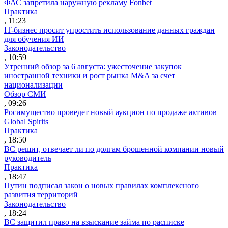
ФАС запретила наружную рекламу Fonbet
Практика
, 11:23
IT-бизнес просит упростить использование данных граждан
для обучения ИИ
Законодательство
, 10:59
Утренний обзор за 6 августа: ужесточение закупок
иностранной техники и рост рынка M&A за счет
национализации
Обзор СМИ
, 09:26
Росимущество проведет новый аукцион по продаже активов
Global Spirits
Практика
, 18:50
ВС решит, отвечает ли по долгам брошенной компании новый
руководитель
Практика
, 18:47
Путин подписал закон о новых правилах комплексного
развития территорий
Законодательство
, 18:24
ВС защитил право на взыскание займа по расписке