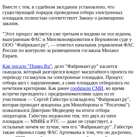
Вместе с тем, в судебном заседании установлено, что
существующий порядок проведения отбора электронных
площадок полностью соответствует Закону о размещении
заказов.
"Этот процесс является уже третьим и видимо не последним,
выигранным ФАС и Минэкономразвития в Верховном суде у
ООО "Фабрикант.ру", — отметил начальник управления ФАС
России по контролю за размещением госзаказа Михаил
Евраев.
Как писало "Право.Ru"
, дело "Фабрикант.ру" касается
скандала, который разгорелся вокруг масштабного проекта по
переводу госзакупок на электронные площадки. Процесс
отбора шел с нарушениями, а сами площадки отбирались по
нечетким критериям. Как ранее
сообщали СМИ
, во время
встречи президента с предпринимателями один из ее
участников — Сергей Габестро (совладелец "Фабрикант.ру",
которая проводит аукционы для Минобороны и "Росатома")
пожаловался Дмитрию Медведеву на итоги отбора
операторов. Габестро недоволен тем, что двух из пяти
площадок — ММВБ и РТС — даже не существует, а
остальные ничем не лучше, чем его "Фабрикант.ру". Габестро
также обвинил главу ФАС Артемьева в том, что он досрочно,