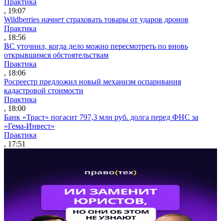
Практика
, 19:07
Wildberries начнет страховать товары от ударов дронов
Практика
, 18:56
ВС уточнил, когда дело можно пересмотреть по вновь
открывшимся обстоятельствам
Практика
, 18:06
Росреестр предложил новый механизм оспаривания
кадастровой стоимости
Практика
, 18:00
Банк «Траст» погасит 797,3 млн руб. долга перед ФНС за
«Гема-Инвест»
Практика
, 17:51