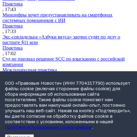
Практика
, 17:43
Минцифры хочет предустанавливать на смартфонах
системных помощников с ИИ
Практика
, 17:33
Экс-совладельца «Азбуки вкуса» заочно судят по делу о
растрате $11 млн
Практика
, 17:02
Суд не признал решение SCC по взысканию с российской
компании
Международная практика
, 17:01
Дроны могут начать применять для фиксации нарушений
ООО «Правовые Новости» (ИНН 7704317790) использует
ПДД
файлы cookie (включая сторонние файлы cookie) для
Практика
сбора информации об использовании сайта
, 15:41
посетителями. Такие файлы cookie помогают нам
Бывшего сенатора Сабадаша приговорили к 12 годам по делу
предоставлять вам наилучший онлайн-опыт, постоянно
о хищении
улучшать наш веб-сайт. Нажав на кнопку «Подтвердить»,
Практика
вы даете согласие на обработку файлов cookie в
, 15:29
соответствии с условиями, изложенными в нашей
Политике использования cookie-файлов
.