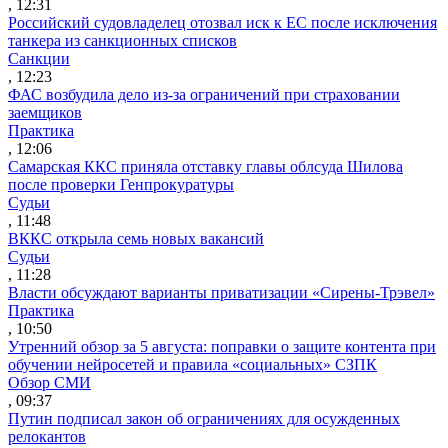
, 12:31
Российский судовладелец отозвал иск к ЕС после исключения
танкера из санкционных списков
Санкции
, 12:23
ФАС возбудила дело из-за ограничений при страховании
заемщиков
Практика
, 12:06
Самарская ККС приняла отставку главы облсуда Шилова
после проверки Генпрокуратуры
Судьи
, 11:48
ВККС открыла семь новых вакансий
Судьи
, 11:28
Власти обсуждают варианты приватизации «Сирены-Трэвел»
Практика
, 10:50
Утренний обзор за 5 августа: поправки о защите контента при
обучении нейросетей и правила «социальных» СЗПК
Обзор СМИ
, 09:37
Путин подписал закон об ограничениях для осужденных
релокантов