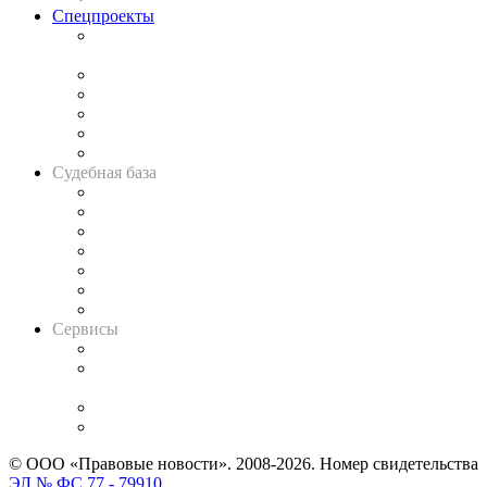
Спецпроекты
Подкаст «В здравом уме
и твёрдой памяти»
Legal Design
Банкротная панорама
Советы для литигаторов
Сговоры на торгах
Авто
Судебная база
Картотека арбитражных дел
Решения арбитражных судов
Календарь рассмотрения арбитражных дел
Досье судей
Информация о судах
RSS лента новостей
Вакансии для юристов
Сервисы
Справочно-правовая система
Casebook: мониторинг дел
и компаний
Caselook: поиск и анализ практики
CASE.ONE: управление юридической службой
© ООО «Правовые новости». 2008-2026.
Номер свидетельства
ЭЛ № ФС 77 - 79910
.