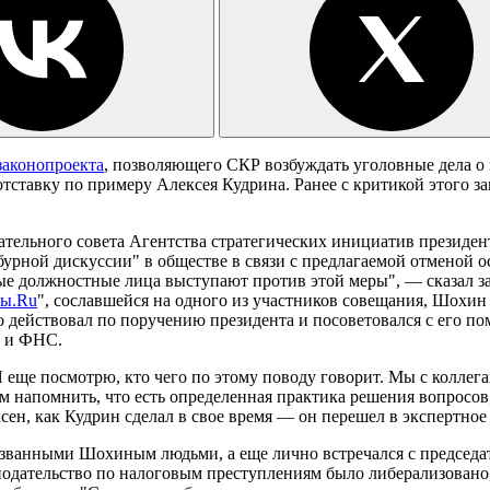
законопроекта
, позволяющего СКР возбуждать уголовные дела о
отставку по примеру Алексея Кудрина. Ранее с критикой этого 
дательного совета Агентства стратегических инициатив прези
бурной дискуссии" в обществе в связи с предлагаемой отменой 
орые должностные лица выступают против этой меры", — сказал
ты.Ru
", сославшейся на одного из участников совещания, Шохи
то действовал по поручению президента и посоветовался с его 
Д и ФНС.
 Я еще посмотрю, кто чего по этому поводу говорит. Мы с коллег
им напомнить, что есть определенная практика решения вопросов
ласен, как Кудрин сделал в свое время — он перешел в экспертно
названными Шохиным людьми, а еще лично встречался с председ
нодательство по налоговым преступлениям было либерализовано