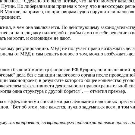
 бизнеса. "Сделано это было потому, что на тот момент казалос
Путин. Но либерализация привела к тому, что в некоторых реги
. В Москве, например, по приговорам судов нарушители налогов
президент.
снил, в чем она заключается. По действующему законодательству
енесли на площадку налоговой службы само по себе решение о в
ать не хотят, и силовикам не дают.
вовому регулированию. МВД не получает право возбуждать дела п
иалы от МВД и сам решать вопрос о том, можно возбуждать дело 
 только бывший министр финансов РФ Кудрин, но и нынешний п
говые" дела без с санкции налогового органа после проведенно
щий законопроект, в результате которого общее количество уго
оказателем эффективности деятельности правоохранительной сис
 когда одна структура с другой борется", — отметил премьер.
ться эффективными способами расследования налоговых престу
в. "Вот об этом, мне кажется, нужно задуматься всем, в том чис
уму законопроекта, возвращающего правоохранителям право са