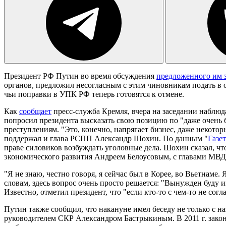
Президент РФ Путин во время обсуждения
предложенного им 
органов, предложил несогласным с этим чиновникам подать в 
чьи поправки в УПК РФ теперь готовятся к отмене.
Как
сообщает
пресс-служба Кремля, вчера на заседании наблю
попросил президента высказать свою позицию по "даже очень 
преступлениям. "Это, конечно, напрягает бизнес, даже некот
поддержал и глава РСПП Александр Шохин. По данным "
Газе
праве силовиков возбуждать уголовные дела. Шохин сказал, ч
экономического развития Андреем Белоусовым, с главами МВ
"Я не знаю, честно говоря, я сейчас был в Корее, во Вьетнаме.
словам, здесь вопрос очень просто решается: "Вынужден буду 
Известно, отметил президент, что "если кто-то с чем-то не сог
Путин также сообщил, что накануне имел беседу не только с 
руководителем СКР Александром Бастрыкиным. В 2011 г. зако