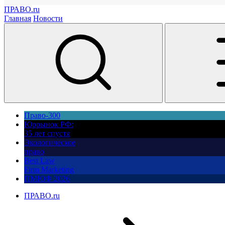
ПРАВО.ru
Главная
Новости
Право-300
Юррынок РФ:
35 лет спустя
Экологическое
право
Best Law
Firm Marketing
ПМЮФ 2026
ПРАВО.ru