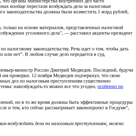
ь, что органы Министерства внутренних дел часто
онах вообще перестали возбуждать дела за налоговые
ого законодательства должны были возместить 1 млрд рублей,
, только на основе материалов, представленных налоговой
озбуждении уголовного дела", — расставил акценты президент
о налоговому законодательству. Речь идет о том, чтобы дать
или нет". В любом случае дело передается в суд,
ремьер-министр России Дмитрий Медведев. Последний, будучи
й им проверки. 12 ноября Медведев подчеркнул, что свою
ловных дел по налоговым преступлениям существенно
темы: навозбуждать-то можно все что угодно,
особенно по
плений, но в то же время должны быть эффективные процедуры
ле и тем, кто сейчас рассматривает законопроект в Госдуме",
мим возбуждать дела по налоговым преступлениям, можно