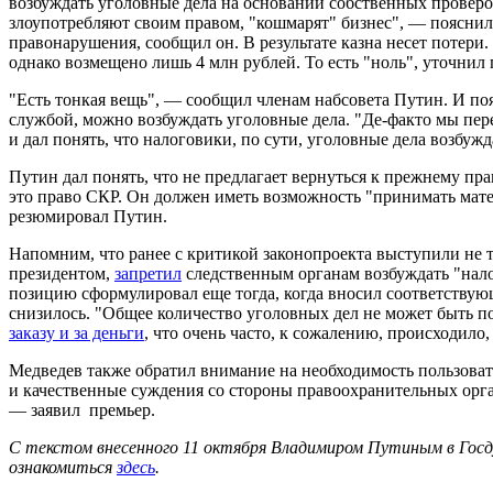
возбуждать уголовные дела на основании собственных проверок
злоупотребляют своим правом, "кошмарят" бизнес", — пояснил 
правонарушения, сообщил он. В результате казна несет потери
однако возмещено лишь 4 млн рублей. То есть "ноль", уточнил 
"Есть тонкая вещь", — сообщил членам набсовета Путин. И поя
службой, можно возбуждать уголовные дела. "Де-факто мы пер
и дал понять, что налоговики, по сути, уголовные дела возбужд
Путин дал понять, что не предлагает вернуться к прежнему пра
это право СКР. Он должен иметь возможность "принимать матер
резюмировал Путин.
Напомним, что ранее с критикой законопроекта выступили не
президентом,
запретил
следственным органам возбуждать "нало
позицию сформулировал еще тогда, когда вносил соответствую
снизилось. "Общее количество уголовных дел не может быть п
заказу и за деньги
, что очень часто, к сожалению, происходило,
Медведев также обратил внимание на необходимость пользова
и качественные суждения со стороны правоохранительных органо
— заявил премьер.
С текстом внесенного 11 октября Владимиром Путиным в Госд
ознакомиться
здесь
.