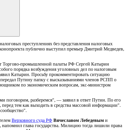
 налоговых преступлениях без представления налоговых
законопроекта публично выступил премьер Дмитрий Медведев,
дент Торгово-промышленной палаты РФ Сергей Катырин
особого порядка возбуждения уголовных дел по налоговым
 заявил Катырин. Просьбу прокомментировать ситуацию
н передал Путину папку с высказываниями членов РСПП о
помощником по экономическим вопросам, экс-министром
ами поговорим, разберемся", — заявил в ответ Путин. По его
, перед тем как выходить в средства массовой информации".
е сообщество".
ателем
Верховного суда РФ
Вячеславом Лебедевым
и
, напомнил глава государства. Милицию тогда лишили права