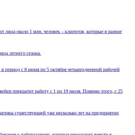
т лица около 1 млн. человек – клиентов, которые в разное
нца летнего сезона.
 в период с 8 июня по 5 октября четырехдневной рабочей
вейер прекратит работу с 1 по 19 июля. Помимо этого, с 25
рнативы существующей уже несколько лет на предприятии
бования к работодателю, которые предложит внести в