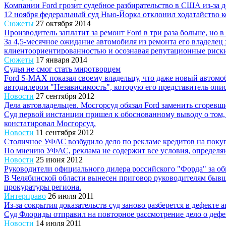
Компании Ford грозит судебное разбирательство в США из-за 
12 ноября федеральный суд Нью-Йорка отклонил ходатайство к
Сюжеты
27 октября 2014
Производитель заплатит за ремонт Ford в три раза больше, но в
За 4,5-месячное ожидание автомобиля из ремонта его владелец 
клиентоориентированностью и осознавая репутационные риски.
Сюжеты
17 января 2014
Судья не смог стать миротворцем
Ford S-MAX показал своему владельцу, что даже новый автомоб
автодилером "Независимость", которую его представитель опис
Новости
27 сентября 2012
Дела автовладельцев. Мосгорсуд обязал Ford заменить сгоревш
Суд первой инстанции пришел к обоснованному выводу о том, 
констатировал Мосгорсуд.
Новости
11 сентября 2012
Столичное УФАС возбудило дело по рекламе кредитов на покупк
По мнению УФАС, реклама не содержит все условия, определя
Новости
25 июня 2012
Руководители официального дилера российского "Форда" за об
В Челябинской области вынесен приговор руководителям быв
прокуратуры региона.
Интерправо
26 июля 2011
Из-за сокрытия доказательств суд заново разберется в дефекте 
Суд Флориды отправил на повторное рассмотрение дело о дефе
Новости
14 июля 2011