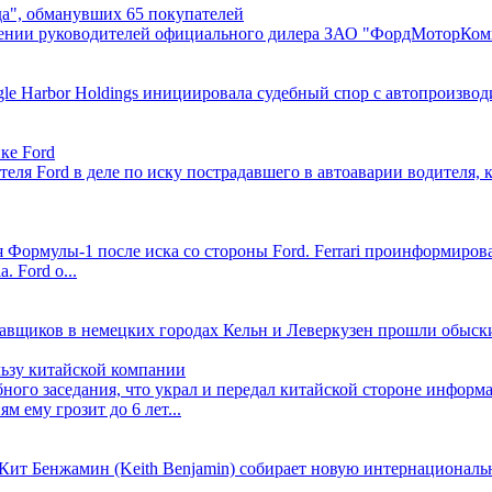
а", обманувших 65 покупателей
ошении руководителей официального дилера ЗАО "ФордМоторКомп
le Harbor Holdings инициировала судебный спор с автопроизвод
ке Ford
еля Ford в деле по иску пострадавшего в автоаварии водителя,
я Формулы-1 после иска со стороны Ford. Ferrari проинформиров
. Ford о...
ставщиков в немецких городах Кельн и Леверкузен прошли обыски
ьзу китайской компании
бного заседания, что украл и передал китайской стороне инфор
 ему грозит до 6 лет...
 Кит Бенжамин (Keith Benjamin) собирает новую интернациональ