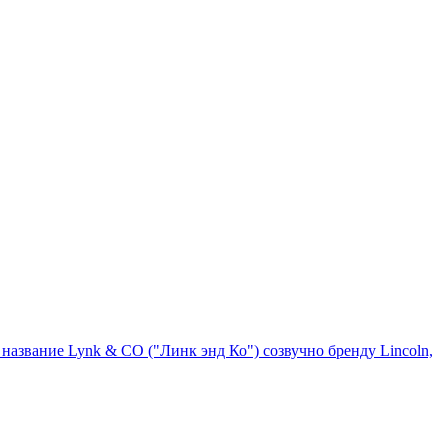
 название Lynk & CO ("Линк энд Ко") созвучно бренду Lincoln,