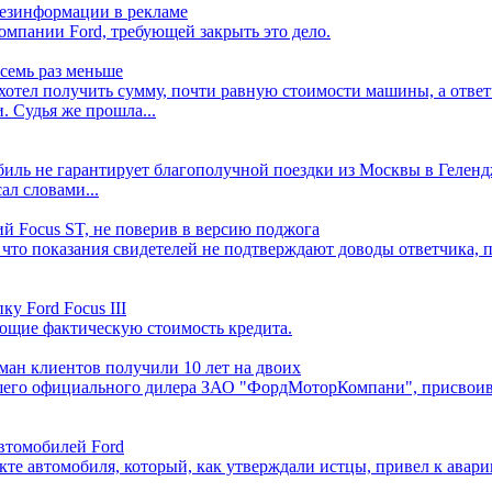
дезинформации в рекламе
омпании Ford, требующей закрыть это дело.
 семь раз меньше
хотел получить сумму, почти равную стоимости машины, а ответч
 Судья же прошла...
иль не гарантирует благополучной поездки из Москвы в Гелендж
ал словами...
ий Focus ST, не поверив в версию поджога
что показания свидетелей не подтверждают доводы ответчика, п
у Fоrd Focus III
ющие фактическую стоимость кредита.
ман клиентов получили 10 лет на двоих
шего официального дилера ЗАО "ФордМоторКомпани", присвоивш
автомобилей Ford
кте автомобиля, который, как утверждали истцы, привел к авар