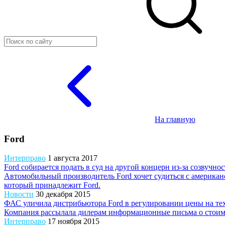
На главную
Ford
Интерправо
1 августа 2017
Ford собирается подать в суд на другой концерн из-за созвучн
Автомобильный производитель Ford хочет судиться с американс
который принадлежит Ford.
Новости
30 декабря 2015
ФАС уличила дистрибьютора Ford в регулировании цены на т
Компания рассылала дилерам информационные письма о стоим
Интерправо
17 ноября 2015