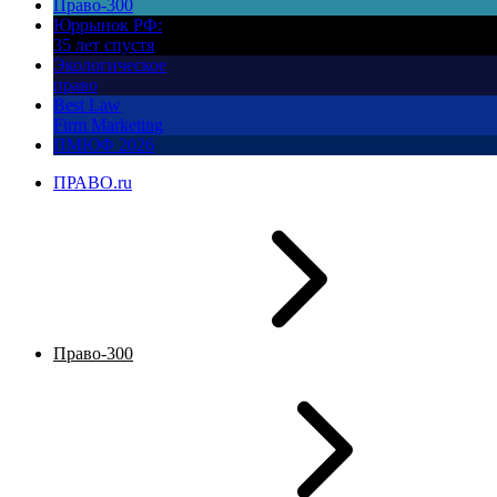
Право-300
Юррынок РФ:
35 лет спустя
Экологическое
право
Best Law
Firm Marketing
ПМЮФ 2026
ПРАВО.ru
Право-300