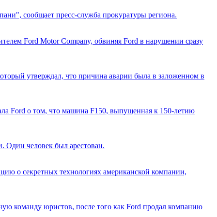
ани", сообщает пресс-служба прокуратуры региона.
ителем Ford Motor Company, обвиняя Ford в нарушении сразу
 который утверждал, что причина аварии была в заложенном в
ала Ford о том, что машина F150, выпущенная к 150-летию
. Один человек был арестован.
мацию о секретных технологиях американской компании,
ную команду юристов, после того как Ford продал компанию