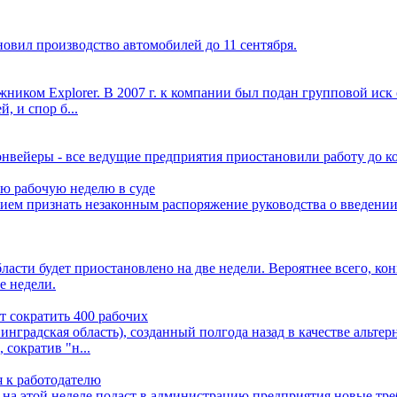
овил производство автомобилей до 11 сентября.
жником Explorer. В 2007 г. к компании был подан групповой иск о
, и спор б...
вейеры - все ведущие предприятия приостановили работу до ко
ую рабочую неделю в суде
анием признать незаконным распоряжение руководства о введении
ласти будет приостановлено на две недели. Вероятнее всего, кон
е недели.
т сократить 400 рабочих
нградская область), созданный полгода назад в качестве альте
 сократив "н...
я к работодателю
 на этой неделе подаст в администрацию предприятия новые тре