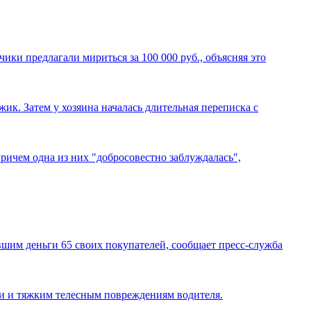
ики предлагали мириться за 100 000 руб., объясняя это
ик. Затем у хозяина началась длительная переписка с
ричем одна из них "добросовестно заблуждалась",
им деньги 65 своих покупателей, сообщает пресс-служба
ии и тяжким телесным повреждениям водителя.