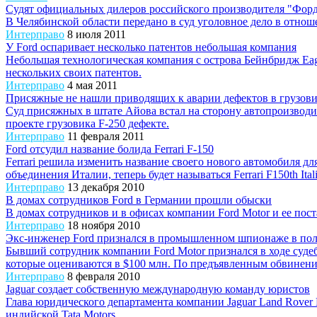
Судят официальных дилеров российского производителя "Форд
В Челябинской области передано в суд уголовное дело в отн
Интерправо
8 июля 2011
У Ford оспаривает несколько патентов небольшая компания
Небольшая технологическая компания с острова Бейнбридж Eag
нескольких своих патентов.
Интерправо
4 мая 2011
Присяжные не нашли приводящих к аварии дефектов в грузови
Суд присяжных в штате Айова встал на сторону автопроизводит
проекте грузовика F-250 дефекте.
Интерправо
11 февраля 2011
Ford отсудил название болида Ferrari F-150
Ferrari решила изменить название своего нового автомобиля дл
объединения Италии, теперь будет называться Ferrari F150th Italia
Интерправо
13 декабря 2010
В домах сотрудников Ford в Германии прошли обыски
В домах сотрудников и в офисах компании Ford Motor и ее по
Интерправо
18 ноября 2010
Экс-инженер Ford признался в промышленном шпионаже в пол
Бывший сотрудник компании Ford Motor признался в ходе суде
которые оцениваются в $100 млн. По предъявленным обвинениям
Интерправо
8 февраля 2010
Jaguar создает собственную международную команду юристов
Глава юридического департамента компании Jaguar Land Rover
индийской Tata Motors.