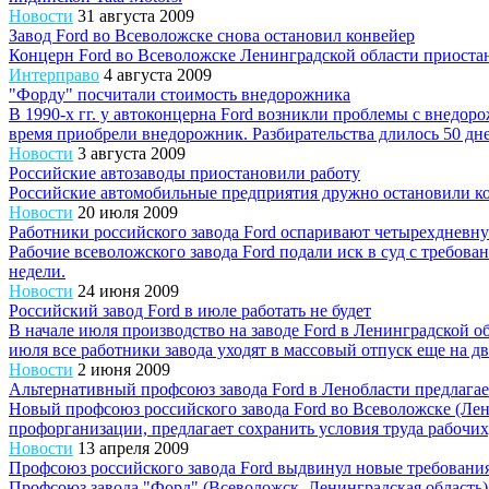
Новости
31 августа 2009
Завод Ford во Всеволожске снова остановил конвейер
Концерн Ford во Всеволожске Ленинградской области приостан
Интерправо
4 августа 2009
"Форду" посчитали стоимость внедорожника
В 1990-х гг. у автоконцерна Ford возникли проблемы с внедоро
время приобрели внедорожник. Разбирательства длилось 50 дней
Новости
3 августа 2009
Российские автозаводы приостановили работу
Российские автомобильные предприятия дружно остановили кон
Новости
20 июля 2009
Работники российского завода Ford оспаривают четырехдневн
Рабочие всеволожского завода Ford подали иск в суд с требов
недели.
Новости
24 июня 2009
Российский завод Ford в июле работать не будет
В начале июля производство на заводе Ford в Ленинградской об
июля все работники завода уходят в массовый отпуск еще на дв
Новости
2 июня 2009
Альтернативный профсоюз завода Ford в Ленобласти предлагае
Новый профсоюз российского завода Ford во Всеволожске (Лени
профорганизации, предлагает сохранить условия труда рабочих,
Новости
13 апреля 2009
Профсоюз российского завода Ford выдвинул новые требовани
Профсоюз завода "Форд" (Всеволожск, Ленинградская область)