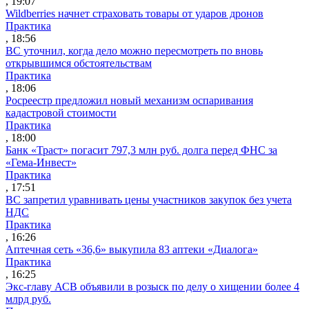
, 19:07
Wildberries начнет страховать товары от ударов дронов
Практика
, 18:56
ВС уточнил, когда дело можно пересмотреть по вновь
открывшимся обстоятельствам
Практика
, 18:06
Росреестр предложил новый механизм оспаривания
кадастровой стоимости
Практика
, 18:00
Банк «Траст» погасит 797,3 млн руб. долга перед ФНС за
«Гема-Инвест»
Практика
, 17:51
ВС запретил уравнивать цены участников закупок без учета
НДС
Практика
, 16:26
Аптечная сеть «36,6» выкупила 83 аптеки «Диалога»
Практика
, 16:25
Экс-главу АСВ объявили в розыск по делу о хищении более 4
млрд руб.