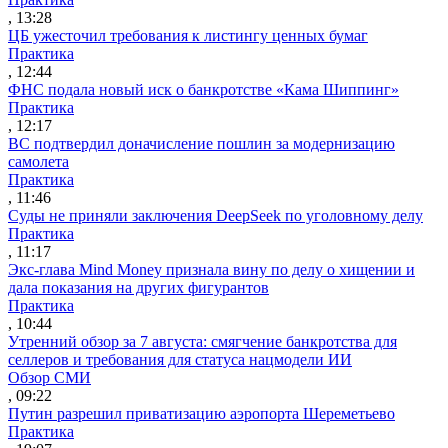
, 13:28
ЦБ ужесточил требования к листингу ценных бумаг
Практика
, 12:44
ФНС подала новый иск о банкротстве «Кама Шиппинг»
Практика
, 12:17
ВС подтвердил доначисление пошлин за модернизацию
самолета
Практика
, 11:46
Суды не приняли заключения DeepSeek по уголовному делу
Практика
, 11:17
Экс-глава Mind Money признала вину по делу о хищении и
дала показания на других фигурантов
Практика
, 10:44
Утренний обзор за 7 августа: смягчение банкротства для
селлеров и требования для статуса нацмодели ИИ
Обзор СМИ
, 09:22
Путин разрешил приватизацию аэропорта Шереметьево
Практика