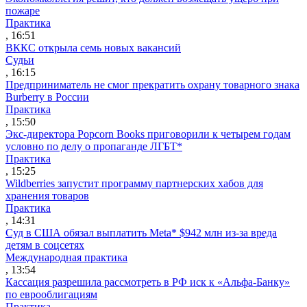
пожаре
Практика
, 16:51
ВККС открыла семь новых вакансий
Судьи
, 16:15
Предприниматель не смог прекратить охрану товарного знака
Burberry в России
Практика
, 15:50
Экс-директора Popcorn Books приговорили к четырем годам
условно по делу о пропаганде ЛГБТ*
Практика
, 15:25
Wildberries запустит программу партнерских хабов для
хранения товаров
Практика
, 14:31
Суд в США обязал выплатить Meta* $942 млн из-за вреда
детям в соцсетях
Международная практика
, 13:54
Кассация разрешила рассмотреть в РФ иск к «Альфа-Банку»
по еврооблигациям
Практика