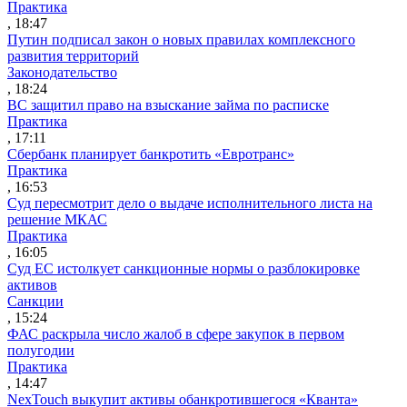
Практика
, 18:47
Путин подписал закон о новых правилах комплексного
развития территорий
Законодательство
, 18:24
ВС защитил право на взыскание займа по расписке
Практика
, 17:11
Сбербанк планирует банкротить «Евротранс»
Практика
, 16:53
Суд пересмотрит дело о выдаче исполнительного листа на
решение МКАС
Практика
, 16:05
Суд ЕС истолкует санкционные нормы о разблокировке
активов
Санкции
, 15:24
ФАС раскрыла число жалоб в сфере закупок в первом
полугодии
Практика
, 14:47
NexTouch выкупит активы обанкротившегося «Кванта»