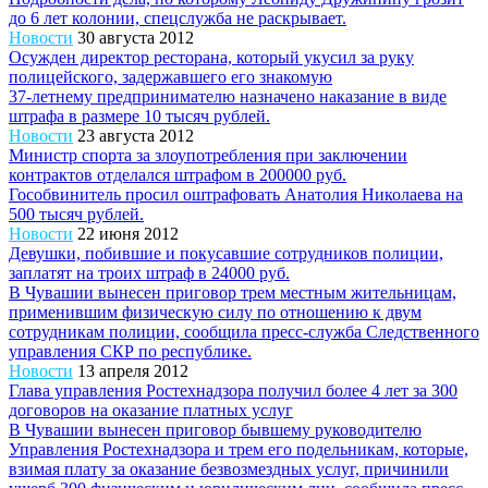
до 6 лет колонии, спецслужба не раскрывает.
Новости
30 августа 2012
Осужден директор ресторана, который укусил за руку
полицейского, задержавшего его знакомую
37-летнему предпринимателю назначено наказание в виде
штрафа в размере 10 тысяч рублей.
Новости
23 августа 2012
Министр спорта за злоупотребления при заключении
контрактов отделался штрафом в 200000 руб.
Гособвинитель просил оштрафовать Анатолия Николаева на
500 тысяч рублей.
Новости
22 июня 2012
Девушки, побившие и покусавшие сотрудников полиции,
заплатят на троих штраф в 24000 руб.
В Чувашии вынесен приговор трем местным жительницам,
применившим физическую силу по отношению к двум
сотрудникам полиции, сообщила пресс-служба Следственного
управления СКР по республике.
Новости
13 апреля 2012
Глава управления Ростехнадзора получил более 4 лет за 300
договоров на оказание платных услуг
В Чувашии вынесен приговор бывшему руководителю
Управления Ростехнадзора и трем его подельникам, которые,
взимая плату за оказание безвозмездных услуг, причинили