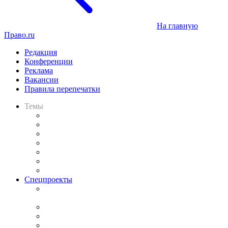
На главную
Право.ru
Редакция
Конференции
Реклама
Вакансии
Правила перепечатки
Темы
Практика
Законодательство
Процесс
Исследования
Рынок юридических услуг
Юридическое сообщество
Важнейшие правовые темы в прессе
Спецпроекты
Подкаст «В здравом уме
и твёрдой памяти»
Legal Design
Банкротная панорама
Советы для литигаторов