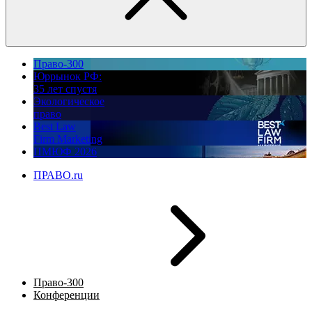
Право-300
Юррынок РФ:
35 лет спустя
Экологическое
право
Best Law
Firm Marketing
ПМЮФ 2026
ПРАВО.ru
Право-300
Конференции