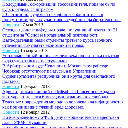
Подсудимый, оскорбивший гособвинителя, пока не было
судьи, отделался штрафом
20-летний подсудимый оскорбил гособвинителяв в
присутствии других участников судебного разбирательства.
Новости
27 мая 2013
Осужден доцент кафедры права, получивший взятки от 21
студента за "Основы нотариальной деятельности"
Взяткодателями были студенты третьего курса заочного
отделения факультета экономики и права.
Новости
15 марта 2013
Уполномоченный по правам человека просит наказать глав
ряда судов за высокие ступеньки
В Арбитражном суде Чувашии и Московском райсуде
Чебоксар отсутствуют пандусы, а в Управлении
Суддепартамента республики они круты для безопасного
подъема.
Новости
1 февраля 2013
Адвокат, покалечивший на Mitsubishi Lancer пешехода на
тротуаре, отделался 6 месяцами ограничения свободы
Телесные повреждения молодого человека квалифицируются
как причинившие тяжкий вред здоровью.
Новости
12 ноября 2012
По возбужденному УФСБ делу о мошенничестве арестован
глава УФМС Чувашии
Подробности дела, по которому Леониду Дружинину грозит