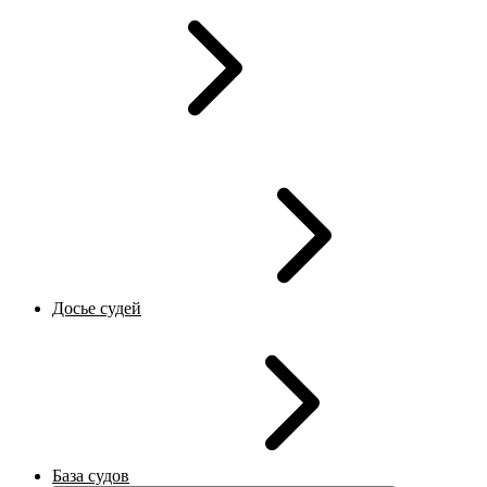
Досье судей
База судов