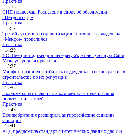
Практика
, 15:55
СИП поддержал Роспатент в споре об обозначении
«Нетдолгофф»
Практика
, 15:17
Третий аукцион по приватизации активов экс-владельца
«Макфы» провалился
Практика
, 14:29
ВС Швеции подтвердил передачу Украине сухогруза Caffa
Международная практика
, 13:27
Минфин планирует отбирать подрядчиков госконтрактов в
строительстве по их репутации
Практика
, 12:52
Экономколлегия защитила компанию от переплаты за
пользование землей
Практика
, 12:43
Великобритания расширила антироссийские санкции
Санкции
, 12:41
АБД предложила стандарт синтетических данных для ИИ-