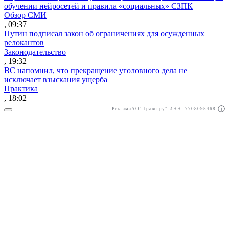
обучении нейросетей и правила «социальных» СЗПК
Обзор СМИ
, 09:37
Путин подписал закон об ограничениях для осужденных
релокантов
Законодательство
, 19:32
ВС напомнил, что прекращение уголовного дела не
исключает взыскания ущерба
Практика
, 18:02
Реклама
АО"Право.ру" ИНН: 7708095468