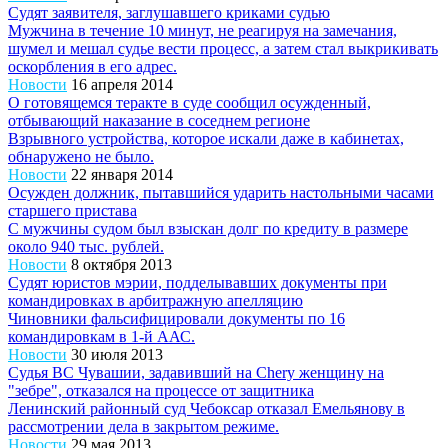
Судят заявителя, заглушавшего криками судью
Мужчина в течение 10 минут, не реагируя на замечания,
шумел и мешал судье вести процесс, а затем стал выкрикивать
оскорбления в его адрес.
Новости
16 апреля 2014
О готовящемся теракте в суде сообщил осужденный,
отбывающий наказание в соседнем регионе
Взрывного устройства, которое искали даже в кабинетах,
обнаружено не было.
Новости
22 января 2014
Осужден должник, пытавшийся ударить настольными часами
старшего пристава
С мужчины судом был взыскан долг по кредиту в размере
около 940 тыс. рублей.
Новости
8 октября 2013
Судят юристов мэрии, подделывавших документы при
командировках в арбитражную апелляцию
Чиновники фальсифицировали документы по 16
командировкам в 1-й ААС.
Новости
30 июля 2013
Судья ВС Чувашии, задавивший на Chery женщину на
"зебре", отказался на процессе от защитника
Ленинский районный суд Чебоксар отказал Емельянову в
рассмотрении дела в закрытом режиме.
Новости
29 мая 2013