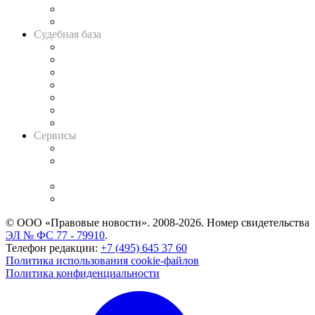
Сговоры на торгах
Авто
Судебная база
Картотека арбитражных дел
Решения арбитражных судов
Календарь рассмотрения арбитражных дел
Досье судей
Информация о судах
RSS лента новостей
Вакансии для юристов
Сервисы
Справочно-правовая система
Casebook: мониторинг дел
и компаний
Caselook: поиск и анализ практики
CASE.ONE: управление юридической службой
© ООО «Правовые новости». 2008-2026.
Номер свидетельства
ЭЛ № ФС 77 - 79910
.
Телефон редакции:
+7 (495) 645 37 60
Политика использования cookie-файлов
Политика конфиденциальности