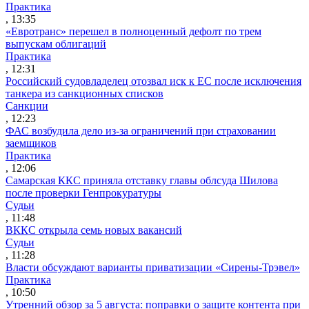
Практика
, 13:35
«Евротранс» перешел в полноценный дефолт по трем
выпускам облигаций
Практика
, 12:31
Российский судовладелец отозвал иск к ЕС после исключения
танкера из санкционных списков
Санкции
, 12:23
ФАС возбудила дело из-за ограничений при страховании
заемщиков
Практика
, 12:06
Самарская ККС приняла отставку главы облсуда Шилова
после проверки Генпрокуратуры
Судьи
, 11:48
ВККС открыла семь новых вакансий
Судьи
, 11:28
Власти обсуждают варианты приватизации «Сирены-Трэвел»
Практика
, 10:50
Утренний обзор за 5 августа: поправки о защите контента при