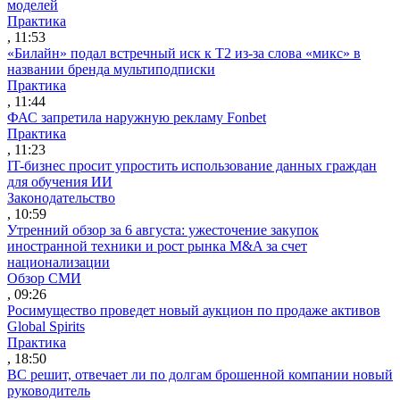
моделей
Практика
, 11:53
«Билайн» подал встречный иск к Т2 из-за слова «микс» в
названии бренда мультиподписки
Практика
, 11:44
ФАС запретила наружную рекламу Fonbet
Практика
, 11:23
IT-бизнес просит упростить использование данных граждан
для обучения ИИ
Законодательство
, 10:59
Утренний обзор за 6 августа: ужесточение закупок
иностранной техники и рост рынка M&A за счет
национализации
Обзор СМИ
, 09:26
Росимущество проведет новый аукцион по продаже активов
Global Spirits
Практика
, 18:50
ВС решит, отвечает ли по долгам брошенной компании новый
руководитель