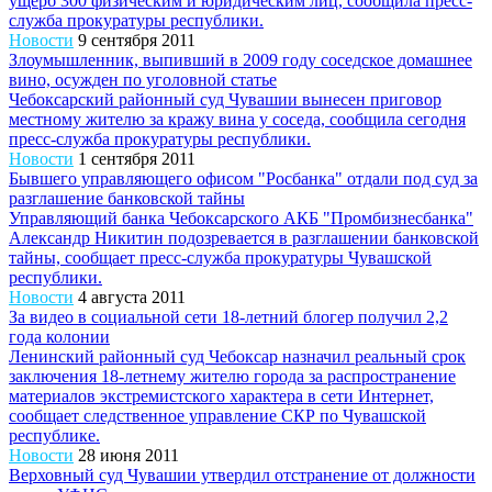
ущерб 300 физическим и юридическим лиц, сообщила пресс-
служба прокуратуры республики.
Новости
9 сентября 2011
Злоумышленник, выпивший в 2009 году соседское домашнее
вино, осужден по уголовной статье
Чебоксарский районный суд Чувашии вынесен приговор
местному жителю за кражу вина у соседа, сообщила сегодня
пресс-служба прокуратуры республики.
Новости
1 сентября 2011
Бывшего управляющего офисом "Росбанка" отдали под суд за
разглашение банковской тайны
Управляющий банка Чебоксарского АКБ "Промбизнесбанка"
Александр Никитин подозревается в разглашении банковской
тайны, сообщает пресс-служба прокуратуры Чувашской
республики.
Новости
4 августа 2011
За видео в социальной сети 18-летний блогер получил 2,2
года колонии
Ленинский районный суд Чебоксар назначил реальный срок
заключения 18-летнему жителю города за распространение
материалов экстремистского характера в сети Интернет,
сообщает следственное управление СКР по Чувашской
республике.
Новости
28 июня 2011
Верховный суд Чувашии утвердил отстранение от должности