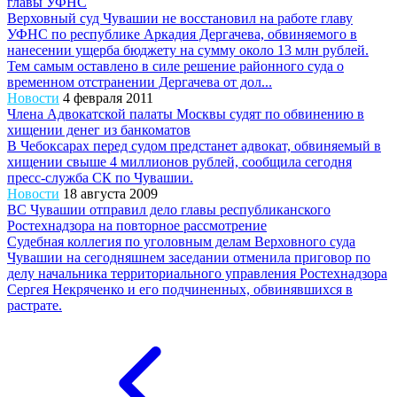
главы УФНС
Верховный суд Чувашии не восстановил на работе главу
УФНС по республике Аркадия Дергачева, обвиняемого в
нанесении ущерба бюджету на сумму около 13 млн рублей.
Тем самым оставлено в силе решение районного суда о
временном отстранении Дергачева от дол...
Новости
4 февраля 2011
Члена Адвокатской палаты Москвы судят по обвинению в
хищении денег из банкоматов
В Чебоксарах перед судом предстанет адвокат, обвиняемый в
хищении свыше 4 миллионов рублей, сообщила сегодня
пресс-служба СК по Чувашии.
Новости
18 августа 2009
ВС Чувашии отправил дело главы республиканского
Ростехнадзора на повторное рассмотрение
Судебная коллегия по уголовным делам Верховного суда
Чувашии на сегодняшнем заседании отменила приговор по
делу начальника территориального управления Ростехнадзора
Сергея Некряченко и его подчиненных, обвинявшихся в
растрате.