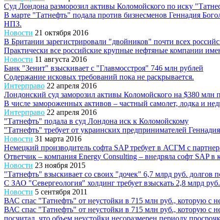
Суд Лондона разморозил активы Коломойского по иску "Татне
В марте "Татнефть" подала против бизнесменов Геннадия Бого
НПЗ.
Новости
21 октября 2016
В Британии зарегистрировали "двойников" почти всех россий
Практически все российские крупные нефтяные компании имею
Новости
11 августа 2016
Банк "Зенит" взыскивает с "Главмосстроя" 746 млн рублей
Содержание исковых требований пока не раскрывается.
Интерправо
22 апреля 2016
Лондонский суд заморозил активы Коломойского на $380 млн 
В числе замороженных активов – частный самолет, лодка и н
Интерправо
22 апреля 2016
"Татнефть" подала в суд Лондона иск к Коломойскому
"Татнефть" требует от украинских предпринимателей Геннадия
Новости
31 марта 2016
Немецкий производитель софта SAP требует в АСГМ с партнер
Ответчик – компания Energy Consulting – внедряла софт SAP в 
Новости
23 ноября 2015
"Татнефть" взыскивает со своих "дочек" 6,7 млрд руб. долгов 
С ЗАО "Севергеология" холдинг требует взыскать 2,8 млрд руб
Новости
5 сентября 2011
ВАС спас "Татнефть" от неустойки в 715 млн руб., которую с н
ВАС спас "Татнефть" от неустойки в 715 млн руб., которую с 
посчитал, что объем неустойки несоразмерен периоду просрочк