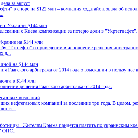
дела за август
ефти" в споре на $122 млн – компания ходатайствовала об испо
..
ии с Украины $144 млн
зыскании с Киева компенсации за потерю доли в "Укртатнафте".
Украине на $144 млн
у "Татнефти" о приведении в исполнение решения иностранног
 д...
аиной на $144 млн
я Гаагского арбитража от 2014 года о взыскании в пользу нее 
долга в $144 млн
олнении решения Гаагского арбитража от 2014 года.
тегазовых компаний
ших нефтегазовых компаний за последние три года. В целом, ре
шинст...
ботницы - Жителям Крыма придется платить по украинским кред
У ОПС...