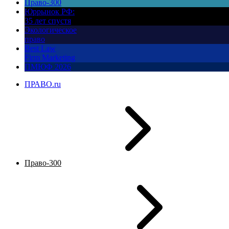
Право-300
Юррынок РФ:
35 лет спустя
Экологическое
право
Best Law
Firm Marketing
ПМЮФ 2026
ПРАВО.ru
Право-300