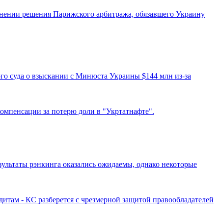
лнении решения Парижского арбитража, обязавшего Украину
о суда о взыскании с Минюста Украины $144 млн из-за
компенсации за потерю доли в "Укртатнафте".
зультаты рэнкинга оказались ожидаемы, однако некоторые
итам - КС разберется с чрезмерной защитой правообладателей