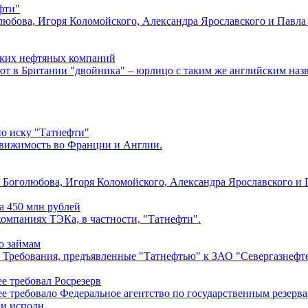
фти"
любова, Игоря Коломойского, Александра Ярославского и Павла 
ских нефтяных компаний
т в Британии "двойника" – юрлицо с таким же английским назв
по иску "Татнефти"
едвижимость во Франции и Англии.
 Боголюбова, Игоря Коломойского, Александра Ярославского и 
а 450 млн рублей
компаниях ТЭКа, в частности, "Татнефти".
по займам
. Требования, предъявленные "Татнефтью" к ЗАО "Севергазнефтеп
ее требовал Росрезерв
нее требовало Федеральное агентство по государственным резерв
и исполн...