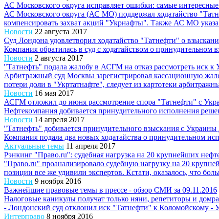
АС Московского округа исправляет ошибки: самые интересные 
АС Московского округа (АС МО) поддержал ходатайство "Татн
компенсировать захват акций "Укрнафты". Также АС МО указа.
Новости
22 августа 2017
Суд Лондона удовлетворил ходатайство "Татнефти" о взыскан
Компания обратилась в суд с ходатайством о принудительном в
Новости
2 августа 2017
"Татнефть" подала жалобу в АСГМ на отказ рассмотреть иск к 
Арбитражный суд Москвы зарегистрировал кассационную жалоб
потери доли в "Укртатнафте", следует из картотеки арбитражных
Новости
16 мая 2017
АСГМ отложил до июня рассмотрение спора "Татнефти" с Укр
Нефтекомпания добивается принудительного исполнения решени
Новости
14 апреля 2017
"Татнефть" добивается принудительного взыскания с Украины 
Компания подала два новых ходатайства о принудительном исп
Актуальные темы
11 апреля 2017
Рэнкинг "Право.ru": судебная нагрузка на 20 крупнейших неф
"Право.ru" проанализировало судебную нагрузку на 20 крупней
позиции все же удивили экспертов. Кстати, оказалось, что боль
Новости
9 ноября 2016
Важнейшие правовые темы в прессе - обзор СМИ за 09.11.2016
Налоговые каникулы получат только няни, репетиторы и домра
- Лондонский суд отклонил иск "Татнефти" к Коломойскому - 
Интерправо
8 ноября 2016