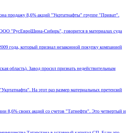
дона продажу 8,6% акций "Укртатнафты" группе "Приват".
 ООО "РусЕвроШина-Сибирь", говорится в материалах суда
2009 года, который признал незаконной покупку компанией
кая область). Завод просил признать недействительным
Укртатнафта". На этот раз размер материальных претензий
ии 8,6% своих акций со счетов "Татнефти". Это четвертый и
мимущества Татарстана в уставный капитал СП. Если это