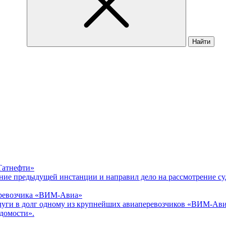
Найти
Татнефти»
ние предыдущей инстанции и направил дело на рассмотрение су
еревозчика «ВИМ-Авиа»
слуги в долг одному из крупнейших авиаперевозчиков «ВИМ-Ави
домости».