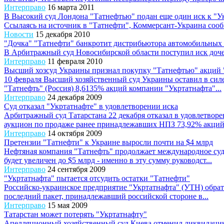
Интерправо
16 марта 2011
В Высокий суд Лондона "Татнефтью" подан еще один иск к "У
Ссылаясь на источник в "Татнефти", Коммерсант-Украина сооб
Новости
15 декабря 2010
"Дочка" "Татнефти" банкротит дистрибьютора автомобильных
В Арбитражный суд Новосибирской области поступил иск доче
Интерправо
11 февраля 2010
Высший хозсуд Украины признал покупку "Татнефтью" акций 
10 февраля Высший хозяйственный суд Украины оставил в силе
"Татнефть" (Россия) 8,6135% акций компании "Укртатнафта"...
Интерправо
24 декабря 2009
Суд отказал "Укртатнафте" в удовлетворении иска
Арбитражный суд Татарстана 22 декабря отказал в удовлетвор
аукцион по продаже ранее принадлежавших НПЗ 73,92% акций
Интерправо
14 октября 2009
Претензии "Татнефти" к Украине выросли почти на $4 млрд
Нефтяная компания "Татнефть" продолжает международное суде
будет увеличен до $5 млрд - именно в эту сумму руководст...
Интерправо
24 сентября 2009
"Укртатнафта" пытается отсудить остатки "Татнефти"
Российско-украинское предприятие "Укртатнафта" (УТН) обрати
последний пакет, принадлежавший российской стороне в...
Интерправо
15 мая 2009
Татарстан может потерять "Укртатнафту"
Апелляционный хозяйственный суд Киева отменил ликвидацию