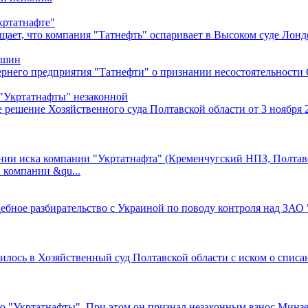
кртатнафте"
щает, что компания "Татнефть" оспаривает в Высоком суде Лон
 шин
рнего предприятия "Татнефти" о признании несостоятельности
"Укртатнафты" незаконной
 решение Хозяйственного суда Полтавской области от 3 ноября 
ении иска компании "Укртатнафта" (Кременчугский НПЗ, Полтавс
 компании &qu...
бное разбирательство с Украиной по поводу контроля над ЗАО "
лось в Хозяйственный суд Полтавской области с иском о списан
 "Укртатнафты". При этом он признал незаконным взнос Минзе