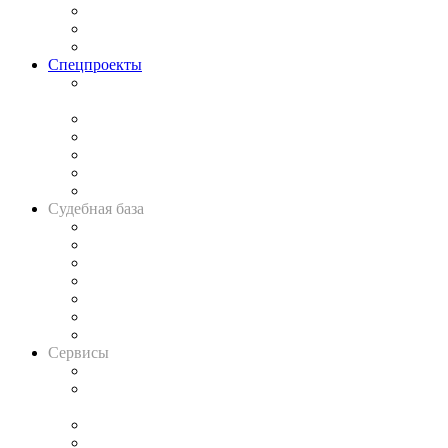
Рынок юридических услуг
Юридическое сообщество
Важнейшие правовые темы в прессе
Спецпроекты
Подкаст «В здравом уме
и твёрдой памяти»
Legal Design
Банкротная панорама
Советы для литигаторов
Сговоры на торгах
Авто
Судебная база
Картотека арбитражных дел
Решения арбитражных судов
Календарь рассмотрения арбитражных дел
Досье судей
Информация о судах
RSS лента новостей
Вакансии для юристов
Сервисы
Справочно-правовая система
Casebook: мониторинг дел
и компаний
Caselook: поиск и анализ практики
CASE.ONE: управление юридической службой