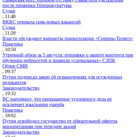
после проверки Генпрокуратуры
Судьи
, 11:48
ВККС открыла семь новых вакансий
Судьи
, 11:28
Власти обсуждают варианты приватизации «Сирены-Трэвел»
Практика
, 10:50
Утренний обзор за 5 августа: поправки о защите контента при
обучении нейросетей и правила «социальных» СЗПК
Обзор СМИ
, 09:37
Путин подписал закон об ограничениях для осужденных
релокантов
Законодательство
, 19:32
ВС напомнил, что прекращение уголовного дела не
исключает взыскания ущерба
Практика
, 18:02
Путин освободил государство от обязательной оферты
миноритариям при передаче акций
Законодательство