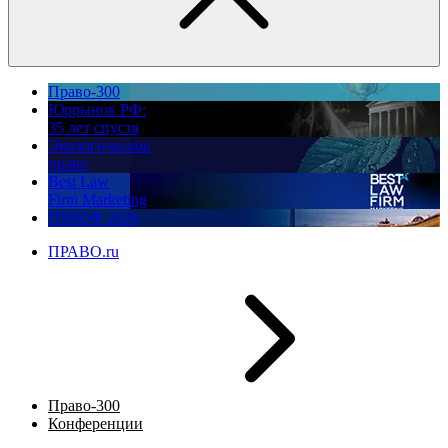
Право-300
Юррынок РФ:
35 лет спустя
Экологическое
право
Best Law
Firm Marketing
ПМЮФ 2026
ПРАВО.ru
Право-300
Конференции