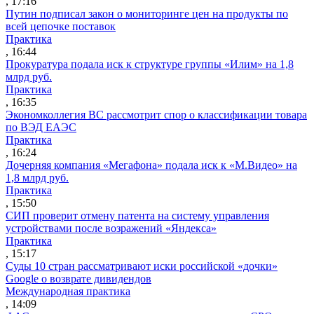
, 17:16
Путин подписал закон о мониторинге цен на продукты по
всей цепочке поставок
Практика
, 16:44
Прокуратура подала иск к структуре группы «Илим» на 1,8
млрд руб.
Практика
, 16:35
Экономколлегия ВС рассмотрит спор о классификации товара
по ВЭД ЕАЭС
Практика
, 16:24
Дочерняя компания «Мегафона» подала иск к «М.Видео» на
1,8 млрд руб.
Практика
, 15:50
СИП проверит отмену патента на систему управления
устройствами после возражений «Яндекса»
Практика
, 15:17
Суды 10 стран рассматривают иски российской «дочки»
Google о возврате дивидендов
Международная практика
, 14:09