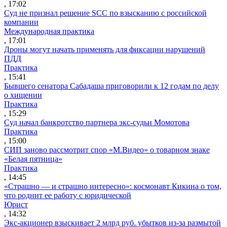
, 17:02
Суд не признал решение SCC по взысканию с российской
компании
Международная практика
, 17:01
Дроны могут начать применять для фиксации нарушений
ПДД
Практика
, 15:41
Бывшего сенатора Сабадаша приговорили к 12 годам по делу
о хищении
Практика
, 15:29
Суд начал банкротство партнера экс-судьи Момотова
Практика
, 15:00
СИП заново рассмотрит спор «М.Видео» о товарном знаке
«Белая пятница»
Практика
, 14:45
«Страшно — и страшно интересно»: космонавт Кикина о том,
что роднит ее работу с юридической
Юрист
, 14:32
Экс-акционер взыскивает 2 млрд руб. убытков из-за размытой