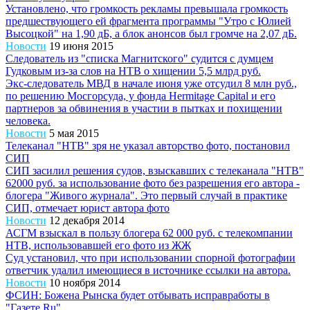
Установлено, что громкость рекламы превышала громкость
предшествующего ей фрагмента программы "Утро с Юлией
Высоцкой" на 1,90 дБ, а блок анонсов был громче на 2,07 дБ.
Новости
19 июня 2015
Следователь из "списка Магнитского" судится с думцем
Гудковым из-за слов на НТВ о хищении 5,5 млрд руб.
Экс-следователь МВД в начале июня уже отсудил 8 млн руб.,
по решению Мосгорсуда, у фонда Hermitage Capital и его
партнеров за обвинения в участии в пытках и похищении
человека.
Новости
5 мая 2015
Телеканал "НТВ" зря не указал авторство фото, постановил
СИП
СИП засилил решения судов, взыскавших с телеканала "НТВ"
62000 руб. за использование фото без разрешения его автора -
блогера "Живого журнала". Это первый случай в практике
СИП, отмечает юрист автора фото
Новости
12 декабря 2014
АСГМ взыскал в пользу блогера 62 000 руб. с телекомпании
НТВ, использовавшей его фото из ЖЖ
Суд установил, что при использовании спорной фотографии
ответчик удалил имеющиеся в источнике ссылки на автора.
Новости
10 ноября 2014
ФСИН: Божена Рынска будет отбывать исправработы в
"Газете.Ru"