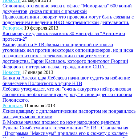
Новости
22 марта 2013
Силовики, отснявшие вчера в офисе "Мемориала" 600 копий
документов, снова пришли с проверкой
Правозащитники говорят, что проверки могут быть связаны с
подозрением в ведении НКО экстремистской деятельности.
Репортаж
19 февраля 2013
Каспарову не удалось взыскать 30 млн руб. за "Анатомию
протеста-2"
Вышедший на НТВ фильм стал причиной не только
уголовных дел против некоторых оппозиционеров, но и иска
от одного из них к телекомпании о защите чести и
достоинства. Гарри Каспаров, которого политолог Георгий
Федоров в интервью назвал гражданином США...
Новости
17 января 2013
Банкира Александра Лебедева начинают судить за избиение
бизнесмена Полонского в эфире НТВ
Лебедев утверждает, что он "очень аккуратно нейтрализовал
абсолютно необоснованную угрозу" в свой адрес со стороны
Полонского.
Репортаж
11 января 2013
Ясновидящему с дипломатическим паспортом не понравилось
выглядеть мошенником
В Москве начался процесс по иску народного целителя
Рушана Симбатулина к телекомпании "НТВ". Скандальная
"Программа "Максимум" приплела его к сюжету о коллеге