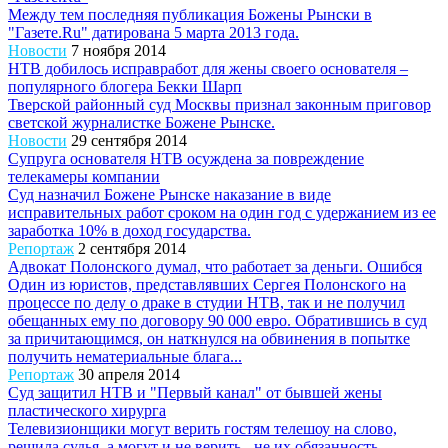
Между тем последняя публикация Божены Рынски в
"Газете.Ru" датирована 5 марта 2013 года.
Новости
7 ноября 2014
НТВ добилось исправработ для жены своего основателя –
популярного блогера Бекки Шарп
Тверской районный суд Москвы признал законным приговор
светской журналистке Божене Рынске.
Новости
29 сентября 2014
Супруга основателя НТВ осуждена за повреждение
телекамеры компании
Cуд назначил Божене Рынске наказание в виде
исправительных работ сроком на один год с удержанием из ее
заработка 10% в доход государства.
Репортаж
2 сентября 2014
Адвокат Полонского думал, что работает за деньги. Ошибся
Один из юристов, представлявших Сергея Полонского на
процессе по делу о драке в студии НТВ, так и не получил
обещанных ему по договору 90 000 евро. Обратившись в суд
за причитающимся, он наткнулся на обвинения в попытке
получить нематериальные блага...
Репортаж
30 апреля 2014
Суд защитил НТВ и "Первый канал" от бывшей жены
пластического хирурга
Телевизионщики могут верить гостям телешоу на слово,
решила судья, а могут и не верить - не их обязанность