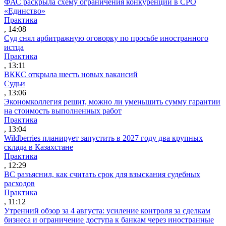
ФАС раскрыла схему ограничения конкуренции в СРО
«Единство»
Практика
, 14:08
Суд снял арбитражную оговорку по просьбе иностранного
истца
Практика
, 13:11
ВККС открыла шесть новых вакансий
Судьи
, 13:06
Экономколлегия решит, можно ли уменьшить сумму гарантии
на стоимость выполненных работ
Практика
, 13:04
Wildberries планирует запустить в 2027 году два крупных
склада в Казахстане
Практика
, 12:29
ВС разъяснил, как считать срок для взыскания судебных
расходов
Практика
, 11:12
Утренний обзор за 4 августа: усиление контроля за сделкам
бизнеса и ограничение доступа к банкам через иностранные