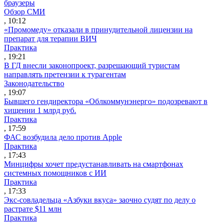
браузеры
Обзор СМИ
, 10:12
«Промомеду» отказали в принудительной лицензии на
препарат для терапии ВИЧ
Практика
, 19:21
В ГД внесли законопроект, разрешающий туристам
направлять претензии к турагентам
Законодательство
, 19:07
Бывшего гендиректора «Облкоммунэнерго» подозревают в
хищении 1 млрд руб.
Практика
, 17:59
ФАС возбудила дело против Apple
Практика
, 17:43
Минцифры хочет предустанавливать на смартфонах
системных помощников с ИИ
Практика
, 17:33
Экс-совладельца «Азбуки вкуса» заочно судят по делу о
растрате $11 млн
Практика