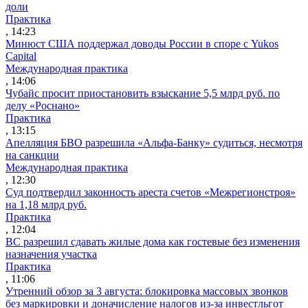
доли
Практика
, 14:23
Минюст США поддержал доводы России в споре с Yukos
Capital
Международная практика
, 14:06
Чубайс просит приостановить взыскание 5,5 млрд руб. по
делу «Роснано»
Практика
, 13:15
Апелляция БВО разрешила «Альфа-Банку» судиться, несмотря
на санкции
Международная практика
, 12:30
Суд подтвердил законность ареста счетов «Межрегионстроя»
на 1,18 млрд руб.
Практика
, 12:04
ВС разрешил сдавать жилые дома как гостевые без изменения
назначения участка
Практика
, 11:06
Утренний обзор за 3 августа: блокировка массовых звонков
без маркировки и доначисление налогов из-за инвестльгот