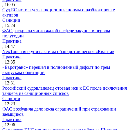
, 16:05
Суд ЕС истолкует санкционные нормы о разблокировке
активов
Санкции
, 15:24
ФАС раскрыла число жалоб в сфере закупок в первом
полугодии
Практика
, 14:47
NexTouch выкупит активы обанкротившегося «Кванта»
Практика
, 13:35
«Евротранс» перешел в полноценный дефолт по трем
выпускам облигаций
Практика
, 12:31
Российский судовладелец отозвал иск к ЕС после исключения
танкера из санкционных списков
Санкции
, 12:23
ФАС возбудила дело из-за ограничений при страховании
заемщиков
Практика
, 12:06
Самарская ККС приняла отставку главы облсуда Шилова