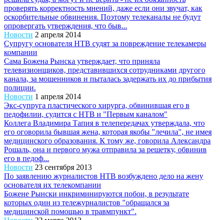
проверять корректность мнений, даже если они звучат, как
оскорбительные обвинения. Поэтому телеканалы не будут
опровергать утверждения, что быв...
Новости
2 апреля 2014
Супругу основателя НТВ судят за повреждение телекамеры
компании
Сама Божена Рынска утверждает, что приняла
телевизионщиков, представившихся сотрудниками другого
канала, за мошенников и пыталась задержать их до прибытия
полиции.
Новости
1 апреля 2014
Экс-супруга пластического хирурга, обвинившая его в
педофилии, судится с НТВ и "Первым каналом"
Коллега Владимира Тапия в телепередачах утверждала, что
его оговорила бывшая жена, которая якобы "лечила", не имея
медицинского образования. К тому же, говорила Александра
Рошаль, она и первого мужа отправила за решетку, обвинив
его в педоф...
Новости
23 сентября 2013
По заявлению журналистов НТВ возбуждено дело на жену
основателя их телекомпании
Божене Рынски инкриминируются побои, в результате
которых один из тележурналистов "обращался за
медицинской помощью в травмпункт".