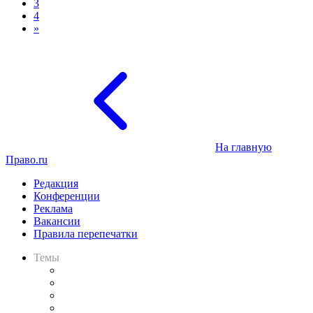
3
4
»
На главную
Право.ru
Редакция
Конференции
Реклама
Вакансии
Правила перепечатки
Темы
Практика
Законодательство
Процесс
Исследования