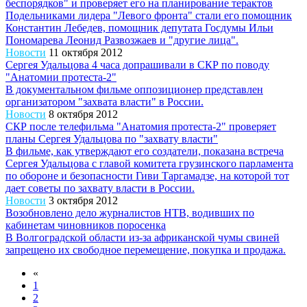
беспорядков" и проверяет его на планирование терактов
Подельниками лидера "Левого фронта" стали его помощник
Константин Лебедев, помощник депутата Госдумы Ильи
Пономарева Леонид Развозжаев и "другие лица".
Новости
11 октября 2012
Сергея Удальцова 4 часа допрашивали в СКР по поводу
"Анатомии протеста-2"
В документальном фильме оппозиционер представлен
организатором "захвата власти" в России.
Новости
8 октября 2012
СКР после телефильма "Анатомия протеста-2" проверяет
планы Сергея Удальцова по "захвату власти"
В фильме, как утверждают его создатели, показана встреча
Сергея Удальцова с главой комитета грузинского парламента
по обороне и безопасности Гиви Таргамадзе, на которой тот
дает советы по захвату власти в России.
Новости
3 октября 2012
Возобновлено дело журналистов НТВ, водивших по
кабинетам чиновников поросенка
В Волгоградской области из-за африканской чумы свиней
запрещено их свободное перемещение, покупка и продажа.
«
1
2