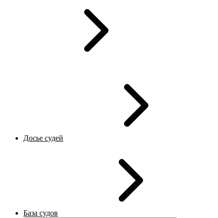
Досье судей
База судов