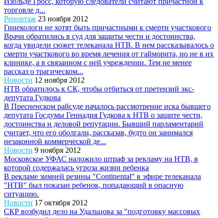
Изольде Гросс, которую следователи считают причастной к
торговле д...
Репортаж
23 ноября 2012
Гинекологи не хотят быть причастными к смерти участкового
Врачи обратились в суд для защиты чести и достоинства,
когда увидели сюжет телеканала НТВ. В нем рассказывалось о
смерти участкового во время лечения от гайморита, но не в их
клинике, а в связанном с ней учреждении. Тем не менее
рассказ о трагическом...
Новости
12 ноября 2012
НТВ обратилось к СК, чтобы отбиться от претензий экс-
депутата Гудкова
В Пресненском райсуде началось рассмотрение иска бывшего
депутата Госдумы Геннадия Гудкова к НТВ о защите чести,
достоинства и деловой репутации. Бывший парламентарий
считает, что его оболгали, рассказав, будто он занимался
незаконной коммерческой де...
Новости
9 ноября 2012
Московское УФАС наложило штраф за рекламу на НТВ, в
которой содержалась угроза жизни ребенка
В рекламе зимней резины "Continental" в эфире телеканала
"НТВ" был показан ребенок, попадающий в опасную
ситуацию.
Новости
17 октября 2012
СКР возбудил дело на Удальцова за "подготовку массовых