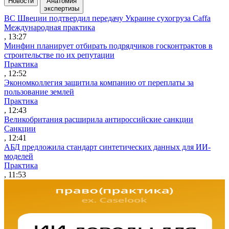
Новости
Анатомия
экспертизы
ВС Швеции подтвердил передачу Украине сухогруза Caffa
Международная практика
, 13:27
Минфин планирует отбирать подрядчиков госконтрактов в
строительстве по их репутации
Практика
, 12:52
Экономколлегия защитила компанию от переплаты за
пользование землей
Практика
, 12:43
Великобритания расширила антироссийские санкции
Санкции
, 12:41
АБД предложила стандарт синтетических данных для ИИ-
моделей
Практика
, 11:53